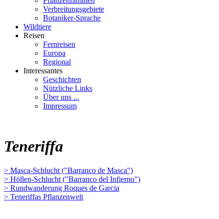
Pflanzenfamilien
Verbreitungsgebiete
Botaniker-Sprache
Wildtiere
Reisen
Fernreisen
Europa
Regional
Interessantes
Geschichten
Nützliche Links
Über uns ...
Impressum
Teneriffa
> Masca-Schlucht ("Barranco de Masca")
> Höllen-Schlucht ("Barranco del Infierno")
> Rundwanderung Roques de Garcia
> Teneriffas Pflanzenwelt