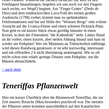
Felsfingern hinaufsteigen, begeben wir uns noch vor den Fingern
nach rechts, wo Weg#3 beginnt. Am "Finger Gottes" (Dedo de
Dios) und dem eindrucksvollen Lava-Feld des letzten großen
Ausbruchs (1798) vorbei, kommt man zu spektakulären
Felsformationen und hat auf Höhe des "Weissen Bergs" eine schöne
Aussicht auf die Ucanca-Ebene und einen schönen Picknick-Platz.
Nun geht es ein kurzes Stück etwas geröllig hinunter in einen
Kessel, in dem der Felsendom "die Kathedrale" steht. Linker Hand
an ihr vorbei, einen kurzen, aber steilen Abhang hinauf und man ist
wieder am Parkplatz! Wer ein Minimum an Trittsicherheit mitbringt,
wird diesen Rundweg geniessen: er ist sehr kurzweilig, interessant
und mit offiziellen 2 h nicht übermässig anstrengend. Wie so oft
reicht schon eine relativ geringe Distanz zum Parkplatz, um die
Massen abzuschütteln.
> nach oben
Teneriffas Pflanzenwelt
Hier ein kurzer Überblick über die Blumenwelt Teneriffas, die zur
Zeit unseres Besuchs (Mai) besonders prachtvoll war. Die meisten
der Pflanzen unten kommen ausschließlich auf den Kanarischen