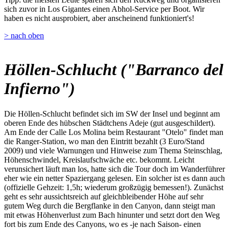
sich zuvor in Los Gigantes einen Abhol-Service per Boot. Wir
haben es nicht ausprobiert, aber anscheinend funktioniert's!
> nach oben
Höllen-Schlucht ("Barranco del
Infierno")
Die Höllen-Schlucht befindet sich im SW der Insel und beginnt am
oberen Ende des hübschen Städtchens Adeje (gut ausgeschildert).
Am Ende der Calle Los Molina beim Restaurant "Otelo" findet man
die Ranger-Station, wo man den Eintritt bezahlt (3 Euro/Stand
2009) und viele Warnungen und Hinweise zum Thema Steinschlag,
Höhenschwindel, Kreislaufschwäche etc. bekommt. Leicht
verunsichert läuft man los, hatte sich die Tour doch im Wanderführer
eher wie ein netter Spaziergang gelesen. Ein solcher ist es dann auch
(offizielle Gehzeit: 1,5h; wiederum großzügig bemessen!). Zunächst
geht es sehr aussichtsreich auf gleichbleibender Höhe auf sehr
gutem Weg durch die Bergflanke in den Canyon, dann steigt man
mit etwas Höhenverlust zum Bach hinunter und setzt dort den Weg
fort bis zum Ende des Canyons, wo es -je nach Saison- einen