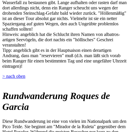
Wasserfall zu bestaunen gibt. Lange aufhalten oder rasten darf man
dort allerdings nicht, denn ein Ranger scheucht uns wegen der
drohenden Steinschlag-Gefahr bald wieder zurück. "Höllenmäßig"
ist an dieser Tour absolut gar nichts. Vielmehr ist sie ein netter
Spaziergang auf guten Wegen, den auch Ungeübte problemlos
schaffen sollten!
Hinweis: angeblich hat die Schlucht ihren Namen von albatros-
artigen Seevögeln, die dort nachts ein "höllisches" Geschrei
veranstalten!
Tipp: angeblich gibt es in der Hauptsaison einen derartigen
Andrang, dass man "reservieren" muß (d.h. man läßt sich vorab
beim Ranger für einen bestimmten Tag und eine ungefähre Uhrzeit
eintragen)!
> nach oben
Rundwanderung Roques de
Garcia
Diese Rundwanderung ist eine von vielen im Nationalpark um den
Pico Teide. Sie beginnt am "Mirador de la Ruleta" gegenüber dem
Hotel Parador. Während die meisten Besucher nur kurz zu den