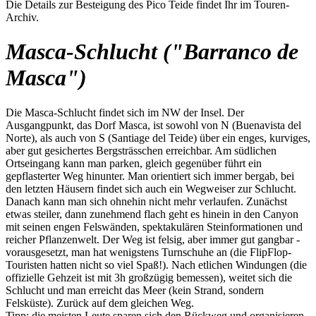
Die Details zur Besteigung des Pico Teide findet Ihr im Touren-
Archiv.
Masca-Schlucht ("Barranco de
Masca")
Die Masca-Schlucht findet sich im NW der Insel. Der
Ausgangpunkt, das Dorf Masca, ist sowohl von N (Buenavista del
Norte), als auch von S (Santiage del Teide) über ein enges, kurviges,
aber gut gesichertes Bergsträsschen erreichbar. Am südlichen
Ortseingang kann man parken, gleich gegenüber führt ein
gepflasterter Weg hinunter. Man orientiert sich immer bergab, bei
den letzten Häusern findet sich auch ein Wegweiser zur Schlucht.
Danach kann man sich ohnehin nicht mehr verlaufen. Zunächst
etwas steiler, dann zunehmend flach geht es hinein in den Canyon
mit seinen engen Felswänden, spektakulären Steinformationen und
reicher Pflanzenwelt. Der Weg ist felsig, aber immer gut gangbar -
vorausgesetzt, man hat wenigstens Turnschuhe an (die FlipFlop-
Touristen hatten nicht so viel Spaß!). Nach etlichen Windungen (die
offizielle Gehzeit ist mit 3h großzügig bemessen), weitet sich die
Schlucht und man erreicht das Meer (kein Strand, sondern
Felsküste). Zurück auf dem gleichen Weg.
Tipp: die meisten Leute sparen sich den Rückweg und organisieren