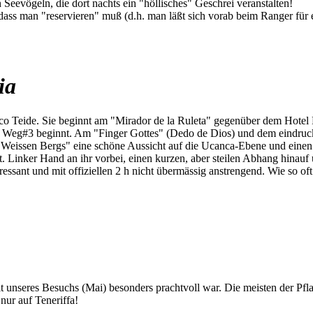
Seevögeln, die dort nachts ein "höllisches" Geschrei veranstalten!
 dass man "reservieren" muß (d.h. man läßt sich vorab beim Ranger für
ia
o Teide. Sie beginnt am "Mirador de la Ruleta" gegenüber dem Hotel 
o Weg#3 beginnt. Am "Finger Gottes" (Dedo de Dios) und dem eindruck
eissen Bergs" eine schöne Aussicht auf die Ucanca-Ebene und einen s
t. Linker Hand an ihr vorbei, einen kurzen, aber steilen Abhang hinauf
ressant und mit offiziellen 2 h nicht übermässig anstrengend. Wie so oft
eit unseres Besuchs (Mai) besonders prachtvoll war. Die meisten der Pf
nur auf Teneriffa!