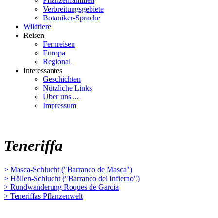
Pflanzenfamilien
Verbreitungsgebiete
Botaniker-Sprache
Wildtiere
Reisen
Fernreisen
Europa
Regional
Interessantes
Geschichten
Nützliche Links
Über uns ...
Impressum
Teneriffa
> Masca-Schlucht ("Barranco de Masca")
> Höllen-Schlucht ("Barranco del Infierno")
> Rundwanderung Roques de Garcia
> Teneriffas Pflanzenwelt