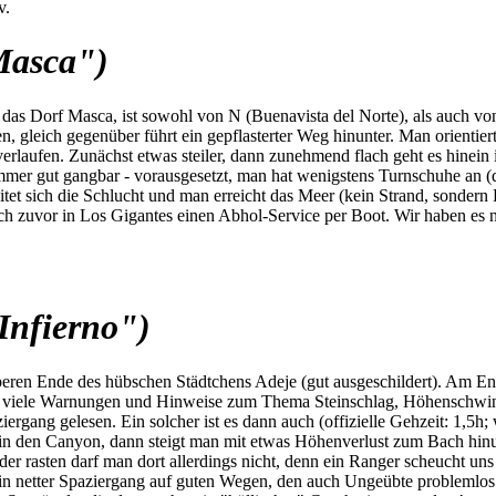
v.
Masca")
s Dorf Masca, ist sowohl von N (Buenavista del Norte), als auch von S
 gleich gegenüber führt ein gepflasterter Weg hinunter. Man orientiert
rlaufen. Zunächst etwas steiler, dann zunehmend flach geht es hinein
mmer gut gangbar - vorausgesetzt, man hat wenigstens Turnschuhe an (di
itet sich die Schlucht und man erreicht das Meer (kein Strand, sonder
h zuvor in Los Gigantes einen Abhol-Service per Boot. Wir haben es nic
Infierno")
beren Ende des hübschen Städtchens Adeje (gut ausgeschildert). Am En
nd viele Warnungen und Hinweise zum Thema Steinschlag, Höhenschwind
ziergang gelesen. Ein solcher ist es dann auch (offizielle Gehzeit: 1,5
in den Canyon, dann steigt man mit etwas Höhenverlust zum Bach hinu
oder rasten darf man dort allerdings nicht, denn ein Ranger scheucht 
 ein netter Spaziergang auf guten Wegen, den auch Ungeübte problemlos 