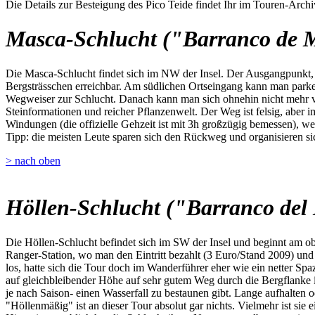
Die Details zur Besteigung des Pico Teide findet Ihr im Touren-Archi
Masca-Schlucht ("Barranco de 
Die Masca-Schlucht findet sich im NW der Insel. Der Ausgangpunkt, da
Bergsträsschen erreichbar. Am südlichen Ortseingang kann man parken,
Wegweiser zur Schlucht. Danach kann man sich ohnehin nicht mehr ve
Steinformationen und reicher Pflanzenwelt. Der Weg ist felsig, aber i
Windungen (die offizielle Gehzeit ist mit 3h großzügig bemessen), we
Tipp: die meisten Leute sparen sich den Rückweg und organisieren sic
> nach oben
Höllen-Schlucht ("Barranco del 
Die Höllen-Schlucht befindet sich im SW der Insel und beginnt am o
Ranger-Station, wo man den Eintritt bezahlt (3 Euro/Stand 2009) u
los, hatte sich die Tour doch im Wanderführer eher wie ein netter Spa
auf gleichbleibender Höhe auf sehr gutem Weg durch die Bergflanke 
je nach Saison- einen Wasserfall zu bestaunen gibt. Lange aufhalten 
"Höllenmäßig" ist an dieser Tour absolut gar nichts. Vielmehr ist sie