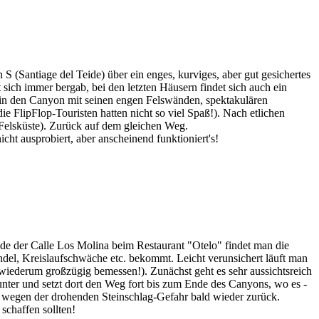
 (Santiage del Teide) über ein enges, kurviges, aber gut gesichertes
 sich immer bergab, bei den letzten Häusern findet sich auch ein
 in den Canyon mit seinen engen Felswänden, spektakulären
e FlipFlop-Touristen hatten nicht so viel Spaß!). Nach etlichen
n Felsküste). Zurück auf dem gleichen Weg.
ht ausprobiert, aber anscheinend funktioniert's!
de der Calle Los Molina beim Restaurant "Otelo" findet man die
el, Kreislaufschwäche etc. bekommt. Leicht verunsichert läuft man
h; wiederum großzügig bemessen!). Zunächst geht es sehr aussichtsreich
nter und setzt dort den Weg fort bis zum Ende des Canyons, wo es -
uns wegen der drohenden Steinschlag-Gefahr bald wieder zurück.
schaffen sollten!