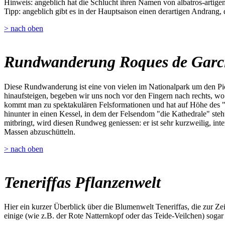
Hinweis: angeblich hat die Schlucht ihren Namen von albatros-artigen 
Tipp: angeblich gibt es in der Hauptsaison einen derartigen Andrang,
> nach oben
Rundwanderung Roques de Garc
Diese Rundwanderung ist eine von vielen im Nationalpark um den Pic
hinaufsteigen, begeben wir uns noch vor den Fingern nach rechts, w
kommt man zu spektakulären Felsformationen und hat auf Höhe des "W
hinunter in einen Kessel, in dem der Felsendom "die Kathedrale" steh
mitbringt, wird diesen Rundweg geniessen: er ist sehr kurzweilig, inte
Massen abzuschütteln.
> nach oben
Teneriffas Pflanzenwelt
Hier ein kurzer Überblick über die Blumenwelt Teneriffas, die zur Z
einige (wie z.B. der Rote Natternkopf oder das Teide-Veilchen) sogar 