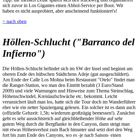
sich zuvor in Los Gigantes einen Abhol-Service per Boot. Wir
haben es nicht ausprobiert, aber anscheinend funktioniert's!
> nach oben
Höllen-Schlucht ("Barranco del
Infierno")
Die Höllen-Schlucht befindet sich im SW der Insel und beginnt am
oberen Ende des hübschen Städtchens Adeje (gut ausgeschildert).
Am Ende der Calle Los Molina beim Restaurant "Otelo" findet man
die Ranger-Station, wo man den Eintritt bezahlt (3 Euro/Stand
2009) und viele Warnungen und Hinweise zum Thema Steinschlag,
Höhenschwindel, Kreislaufschwäche etc. bekommt. Leicht
verunsichert läuft man los, hatte sich die Tour doch im Wanderführer
eher wie ein netter Spaziergang gelesen. Ein solcher ist es dann auch
(offizielle Gehzeit: 1,5h; wiederum großzügig bemessen!). Zunächst
geht es sehr aussichtsreich auf gleichbleibender Höhe auf sehr
gutem Weg durch die Bergflanke in den Canyon, dann steigt man
mit etwas Höhenverlust zum Bach hinunter und setzt dort den Weg
fort bis zum Ende des Canyons, wo es -je nach Saison- einen