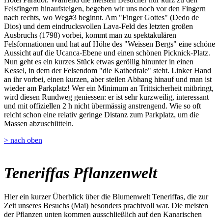
Felsfingern hinaufsteigen, begeben wir uns noch vor den Fingern
nach rechts, wo Weg#3 beginnt. Am "Finger Gottes" (Dedo de
Dios) und dem eindrucksvollen Lava-Feld des letzten großen
Ausbruchs (1798) vorbei, kommt man zu spektakulären
Felsformationen und hat auf Höhe des "Weissen Bergs" eine schöne
Aussicht auf die Ucanca-Ebene und einen schönen Picknick-Platz.
Nun geht es ein kurzes Stück etwas geröllig hinunter in einen
Kessel, in dem der Felsendom "die Kathedrale" steht. Linker Hand
an ihr vorbei, einen kurzen, aber steilen Abhang hinauf und man ist
wieder am Parkplatz! Wer ein Minimum an Trittsicherheit mitbringt,
wird diesen Rundweg geniessen: er ist sehr kurzweilig, interessant
und mit offiziellen 2 h nicht übermässig anstrengend. Wie so oft
reicht schon eine relativ geringe Distanz zum Parkplatz, um die
Massen abzuschütteln.
> nach oben
Teneriffas Pflanzenwelt
Hier ein kurzer Überblick über die Blumenwelt Teneriffas, die zur
Zeit unseres Besuchs (Mai) besonders prachtvoll war. Die meisten
der Pflanzen unten kommen ausschließlich auf den Kanarischen