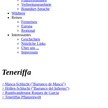
Pflanzenfamilien
Verbreitungsgebiete
Botaniker-Sprache
Wildtiere
Reisen
Fernreisen
Europa
Regional
Interessantes
Geschichten
Nützliche Links
Über uns ...
Impressum
Teneriffa
> Masca-Schlucht ("Barranco de Masca")
> Höllen-Schlucht ("Barranco del Infierno")
> Rundwanderung Roques de Garcia
> Teneriffas Pflanzenwelt