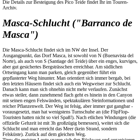
Die Details zur Besteigung des Pico Teide findet Ihr im Touren-
Archiv.
Masca-Schlucht ("Barranco de
Masca")
Die Masca-Schlucht findet sich im NW der Insel. Der
Ausgangpunkt, das Dorf Masca, ist sowohl von N (Buenavista del
Norte), als auch von S (Santiage del Teide) über ein enges, kurviges,
aber gut gesichertes Bergsträsschen erreichbar. Am südlichen
Ortseingang kann man parken, gleich gegenüber führt ein
gepflasterter Weg hinunter. Man orientiert sich immer bergab, bei
den letzten Häusern findet sich auch ein Wegweiser zur Schlucht.
Danach kann man sich ohnehin nicht mehr verlaufen. Zunächst
etwas steiler, dann zunehmend flach geht es hinein in den Canyon
mit seinen engen Felswänden, spektakulären Steinformationen und
reicher Pflanzenwelt. Der Weg ist felsig, aber immer gut gangbar -
vorausgesetzt, man hat wenigstens Turnschuhe an (die FlipFlop-
Touristen hatten nicht so viel Spaß!). Nach etlichen Windungen (die
offizielle Gehzeit ist mit 3h großzügig bemessen), weitet sich die
Schlucht und man erreicht das Meer (kein Strand, sondern
Felsküste). Zurück auf dem gleichen Weg.
Tipp: die meisten Leute sparen sich den Rückweg und organisieren