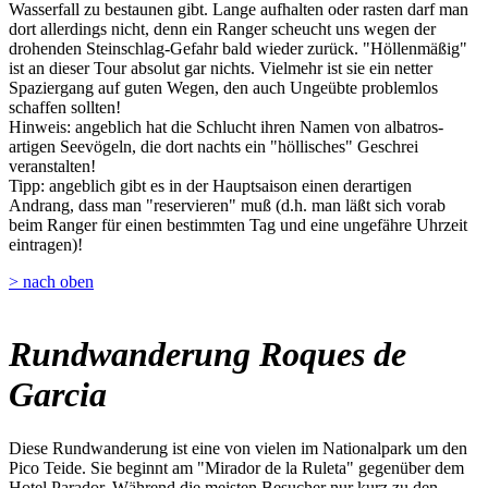
Wasserfall zu bestaunen gibt. Lange aufhalten oder rasten darf man
dort allerdings nicht, denn ein Ranger scheucht uns wegen der
drohenden Steinschlag-Gefahr bald wieder zurück. "Höllenmäßig"
ist an dieser Tour absolut gar nichts. Vielmehr ist sie ein netter
Spaziergang auf guten Wegen, den auch Ungeübte problemlos
schaffen sollten!
Hinweis: angeblich hat die Schlucht ihren Namen von albatros-
artigen Seevögeln, die dort nachts ein "höllisches" Geschrei
veranstalten!
Tipp: angeblich gibt es in der Hauptsaison einen derartigen
Andrang, dass man "reservieren" muß (d.h. man läßt sich vorab
beim Ranger für einen bestimmten Tag und eine ungefähre Uhrzeit
eintragen)!
> nach oben
Rundwanderung Roques de
Garcia
Diese Rundwanderung ist eine von vielen im Nationalpark um den
Pico Teide. Sie beginnt am "Mirador de la Ruleta" gegenüber dem
Hotel Parador. Während die meisten Besucher nur kurz zu den