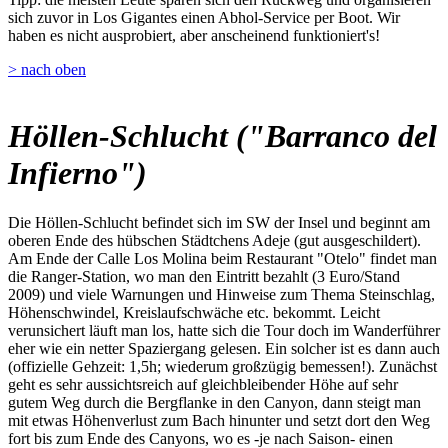
sich zuvor in Los Gigantes einen Abhol-Service per Boot. Wir
haben es nicht ausprobiert, aber anscheinend funktioniert's!
> nach oben
Höllen-Schlucht ("Barranco del
Infierno")
Die Höllen-Schlucht befindet sich im SW der Insel und beginnt am
oberen Ende des hübschen Städtchens Adeje (gut ausgeschildert).
Am Ende der Calle Los Molina beim Restaurant "Otelo" findet man
die Ranger-Station, wo man den Eintritt bezahlt (3 Euro/Stand
2009) und viele Warnungen und Hinweise zum Thema Steinschlag,
Höhenschwindel, Kreislaufschwäche etc. bekommt. Leicht
verunsichert läuft man los, hatte sich die Tour doch im Wanderführer
eher wie ein netter Spaziergang gelesen. Ein solcher ist es dann auch
(offizielle Gehzeit: 1,5h; wiederum großzügig bemessen!). Zunächst
geht es sehr aussichtsreich auf gleichbleibender Höhe auf sehr
gutem Weg durch die Bergflanke in den Canyon, dann steigt man
mit etwas Höhenverlust zum Bach hinunter und setzt dort den Weg
fort bis zum Ende des Canyons, wo es -je nach Saison- einen