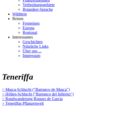
Pflanzenfamilien
Verbreitungsgebiete
Botaniker-Sprache
Wildtiere
Reisen
Fernreisen
Europa
Regional
Interessantes
Geschichten
Nützliche Links
Über uns ...
Impressum
Teneriffa
> Masca-Schlucht ("Barranco de Masca")
> Höllen-Schlucht ("Barranco del Infierno")
> Rundwanderung Roques de Garcia
> Teneriffas Pflanzenwelt