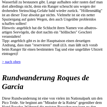
Wasserfall zu bestaunen gibt. Lange aufhalten oder rasten darf man
dort allerdings nicht, denn ein Ranger scheucht uns wegen der
drohenden Steinschlag-Gefahr bald wieder zurück. "Höllenmäßig"
ist an dieser Tour absolut gar nichts. Vielmehr ist sie ein netter
Spaziergang auf guten Wegen, den auch Ungeübte problemlos
schaffen sollten!
Hinweis: angeblich hat die Schlucht ihren Namen von albatros-
artigen Seevögeln, die dort nachts ein "höllisches" Geschrei
veranstalten!
Tipp: angeblich gibt es in der Hauptsaison einen derartigen
Andrang, dass man "reservieren" muß (d.h. man läßt sich vorab
beim Ranger für einen bestimmten Tag und eine ungefähre Uhrzeit
eintragen)!
> nach oben
Rundwanderung Roques de
Garcia
Diese Rundwanderung ist eine von vielen im Nationalpark um den
Pico Teide. Sie beginnt am "Mirador de la Ruleta" gegenüber dem
Hotel Parador. Während die meisten Besucher nur kurz zu den