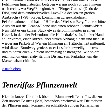
Felsfingern hinaufsteigen, begeben wir uns noch vor den Fingern
nach rechts, wo Weg#3 beginnt. Am "Finger Gottes" (Dedo de
Dios) und dem eindrucksvollen Lava-Feld des letzten großen
Ausbruchs (1798) vorbei, kommt man zu spektakulären
Felsformationen und hat auf Höhe des "Weissen Bergs" eine schöne
Aussicht auf die Ucanca-Ebene und einen schönen Picknick-Platz.
Nun geht es ein kurzes Stück etwas geröllig hinunter in einen
Kessel, in dem der Felsendom "die Kathedrale" steht. Linker Hand
an ihr vorbei, einen kurzen, aber steilen Abhang hinauf und man ist
wieder am Parkplatz! Wer ein Minimum an Trittsicherheit mitbringt,
wird diesen Rundweg geniessen: er ist sehr kurzweilig, interessant
und mit offiziellen 2 h nicht übermässig anstrengend. Wie so oft
reicht schon eine relativ geringe Distanz zum Parkplatz, um die
Massen abzuschütteln.
> nach oben
Teneriffas Pflanzenwelt
Hier ein kurzer Überblick über die Blumenwelt Teneriffas, die zur
Zeit unseres Besuchs (Mai) besonders prachtvoll war. Die meisten
der Pflanzen unten kommen ausschließlich auf den Kanarischen