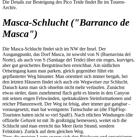
Die Details zur Besteigung des Pico Teide findet Ihr im Touren-
Archiv.
Masca-Schlucht ("Barranco de
Masca")
Die Masca-Schlucht findet sich im NW der Insel. Der
Ausgangpunkt, das Dorf Masca, ist sowohl von N (Buenavista del
Norte), als auch von S (Santiage del Teide) über ein enges, kurviges,
aber gut gesichertes Bergsträsschen erreichbar. Am südlichen
Ortseingang kann man parken, gleich gegenüber führt ein
gepflasterter Weg hinunter. Man orientiert sich immer bergab, bei
den letzten Häusern findet sich auch ein Wegweiser zur Schlucht.
Danach kann man sich ohnehin nicht mehr verlaufen. Zunächst
etwas steiler, dann zunehmend flach geht es hinein in den Canyon
mit seinen engen Felswänden, spektakulären Steinformationen und
reicher Pflanzenwelt. Der Weg ist felsig, aber immer gut gangbar -
vorausgesetzt, man hat wenigstens Turnschuhe an (die FlipFlop-
Touristen hatten nicht so viel Spaß!). Nach etlichen Windungen (die
offizielle Gehzeit ist mit 3h großzügig bemessen), weitet sich die
Schlucht und man erreicht das Meer (kein Strand, sondern
Felsküste). Zurück auf dem gleichen Weg.
Tipp: die meisten Leute sparen sich den Rückweg und organisieren