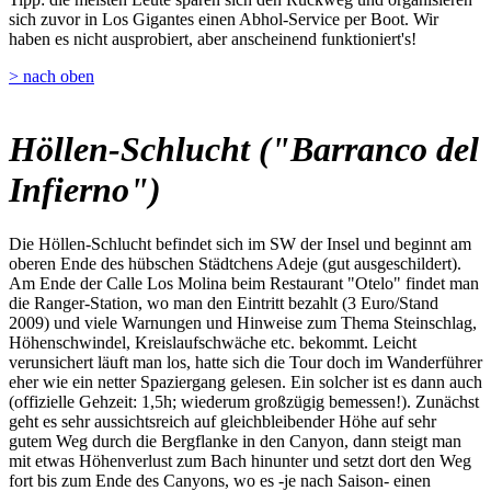
sich zuvor in Los Gigantes einen Abhol-Service per Boot. Wir
haben es nicht ausprobiert, aber anscheinend funktioniert's!
> nach oben
Höllen-Schlucht ("Barranco del
Infierno")
Die Höllen-Schlucht befindet sich im SW der Insel und beginnt am
oberen Ende des hübschen Städtchens Adeje (gut ausgeschildert).
Am Ende der Calle Los Molina beim Restaurant "Otelo" findet man
die Ranger-Station, wo man den Eintritt bezahlt (3 Euro/Stand
2009) und viele Warnungen und Hinweise zum Thema Steinschlag,
Höhenschwindel, Kreislaufschwäche etc. bekommt. Leicht
verunsichert läuft man los, hatte sich die Tour doch im Wanderführer
eher wie ein netter Spaziergang gelesen. Ein solcher ist es dann auch
(offizielle Gehzeit: 1,5h; wiederum großzügig bemessen!). Zunächst
geht es sehr aussichtsreich auf gleichbleibender Höhe auf sehr
gutem Weg durch die Bergflanke in den Canyon, dann steigt man
mit etwas Höhenverlust zum Bach hinunter und setzt dort den Weg
fort bis zum Ende des Canyons, wo es -je nach Saison- einen