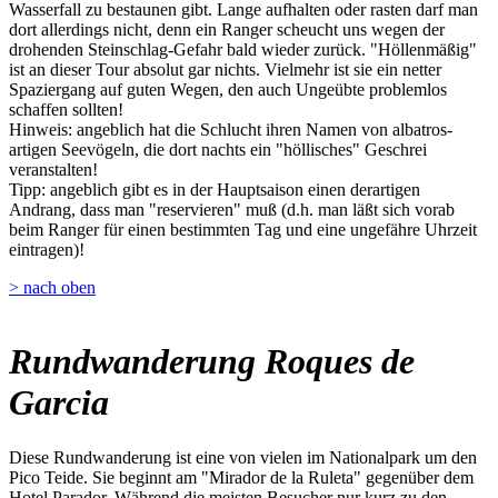
Wasserfall zu bestaunen gibt. Lange aufhalten oder rasten darf man
dort allerdings nicht, denn ein Ranger scheucht uns wegen der
drohenden Steinschlag-Gefahr bald wieder zurück. "Höllenmäßig"
ist an dieser Tour absolut gar nichts. Vielmehr ist sie ein netter
Spaziergang auf guten Wegen, den auch Ungeübte problemlos
schaffen sollten!
Hinweis: angeblich hat die Schlucht ihren Namen von albatros-
artigen Seevögeln, die dort nachts ein "höllisches" Geschrei
veranstalten!
Tipp: angeblich gibt es in der Hauptsaison einen derartigen
Andrang, dass man "reservieren" muß (d.h. man läßt sich vorab
beim Ranger für einen bestimmten Tag und eine ungefähre Uhrzeit
eintragen)!
> nach oben
Rundwanderung Roques de
Garcia
Diese Rundwanderung ist eine von vielen im Nationalpark um den
Pico Teide. Sie beginnt am "Mirador de la Ruleta" gegenüber dem
Hotel Parador. Während die meisten Besucher nur kurz zu den