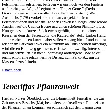
Felsfingern hinaufsteigen, begeben wir uns noch vor den Fingern
nach rechts, wo Weg#3 beginnt. Am "Finger Gottes" (Dedo de
Dios) und dem eindrucksvollen Lava-Feld des letzten großen
Ausbruchs (1798) vorbei, kommt man zu spektakulären
Felsformationen und hat auf Höhe des "Weissen Bergs" eine schöne
Aussicht auf die Ucanca-Ebene und einen schönen Picknick-Platz.
Nun geht es ein kurzes Stück etwas geröllig hinunter in einen
Kessel, in dem der Felsendom "die Kathedrale" steht. Linker Hand
an ihr vorbei, einen kurzen, aber steilen Abhang hinauf und man ist
wieder am Parkplatz! Wer ein Minimum an Trittsicherheit mitbringt,
wird diesen Rundweg geniessen: er ist sehr kurzweilig, interessant
und mit offiziellen 2 h nicht übermässig anstrengend. Wie so oft
reicht schon eine relativ geringe Distanz zum Parkplatz, um die
Massen abzuschütteln.
> nach oben
Teneriffas Pflanzenwelt
Hier ein kurzer Überblick über die Blumenwelt Teneriffas, die zur
Zeit unseres Besuchs (Mai) besonders prachtvoll war. Die meisten
der Pflanzen unten kommen ausschließlich auf den Kanarischen