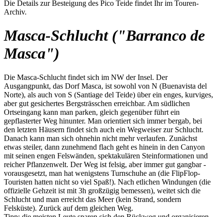
Die Details zur Besteigung des Pico Teide findet Ihr im Touren-
Archiv.
Masca-Schlucht ("Barranco de
Masca")
Die Masca-Schlucht findet sich im NW der Insel. Der
Ausgangpunkt, das Dorf Masca, ist sowohl von N (Buenavista del
Norte), als auch von S (Santiage del Teide) über ein enges, kurviges,
aber gut gesichertes Bergsträsschen erreichbar. Am südlichen
Ortseingang kann man parken, gleich gegenüber führt ein
gepflasterter Weg hinunter. Man orientiert sich immer bergab, bei
den letzten Häusern findet sich auch ein Wegweiser zur Schlucht.
Danach kann man sich ohnehin nicht mehr verlaufen. Zunächst
etwas steiler, dann zunehmend flach geht es hinein in den Canyon
mit seinen engen Felswänden, spektakulären Steinformationen und
reicher Pflanzenwelt. Der Weg ist felsig, aber immer gut gangbar -
vorausgesetzt, man hat wenigstens Turnschuhe an (die FlipFlop-
Touristen hatten nicht so viel Spaß!). Nach etlichen Windungen (die
offizielle Gehzeit ist mit 3h großzügig bemessen), weitet sich die
Schlucht und man erreicht das Meer (kein Strand, sondern
Felsküste). Zurück auf dem gleichen Weg.
Tipp: die meisten Leute sparen sich den Rückweg und organisieren