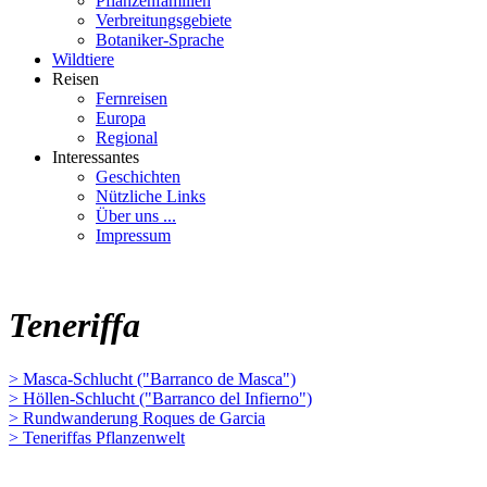
Pflanzenfamilien
Verbreitungsgebiete
Botaniker-Sprache
Wildtiere
Reisen
Fernreisen
Europa
Regional
Interessantes
Geschichten
Nützliche Links
Über uns ...
Impressum
Teneriffa
> Masca-Schlucht ("Barranco de Masca")
> Höllen-Schlucht ("Barranco del Infierno")
> Rundwanderung Roques de Garcia
> Teneriffas Pflanzenwelt