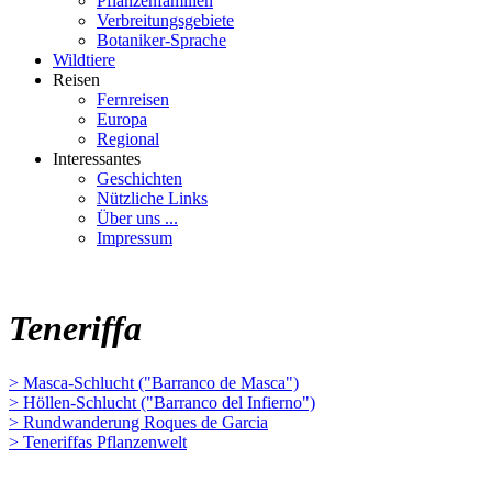
Pflanzenfamilien
Verbreitungsgebiete
Botaniker-Sprache
Wildtiere
Reisen
Fernreisen
Europa
Regional
Interessantes
Geschichten
Nützliche Links
Über uns ...
Impressum
Teneriffa
> Masca-Schlucht ("Barranco de Masca")
> Höllen-Schlucht ("Barranco del Infierno")
> Rundwanderung Roques de Garcia
> Teneriffas Pflanzenwelt