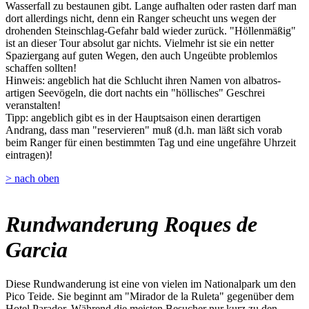
Wasserfall zu bestaunen gibt. Lange aufhalten oder rasten darf man
dort allerdings nicht, denn ein Ranger scheucht uns wegen der
drohenden Steinschlag-Gefahr bald wieder zurück. "Höllenmäßig"
ist an dieser Tour absolut gar nichts. Vielmehr ist sie ein netter
Spaziergang auf guten Wegen, den auch Ungeübte problemlos
schaffen sollten!
Hinweis: angeblich hat die Schlucht ihren Namen von albatros-
artigen Seevögeln, die dort nachts ein "höllisches" Geschrei
veranstalten!
Tipp: angeblich gibt es in der Hauptsaison einen derartigen
Andrang, dass man "reservieren" muß (d.h. man läßt sich vorab
beim Ranger für einen bestimmten Tag und eine ungefähre Uhrzeit
eintragen)!
> nach oben
Rundwanderung Roques de
Garcia
Diese Rundwanderung ist eine von vielen im Nationalpark um den
Pico Teide. Sie beginnt am "Mirador de la Ruleta" gegenüber dem
Hotel Parador. Während die meisten Besucher nur kurz zu den