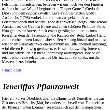
Felsfingern hinaufsteigen, begeben wir uns noch vor den Fingern
nach rechts, wo Weg#3 beginnt. Am "Finger Gottes" (Dedo de
Dios) und dem eindrucksvollen Lava-Feld des letzten großen
Ausbruchs (1798) vorbei, kommt man zu spektakulären
Felsformationen und hat auf Höhe des "Weissen Bergs" eine schöne
Aussicht auf die Ucanca-Ebene und einen schönen Picknick-Platz.
Nun geht es ein kurzes Stück etwas geröllig hinunter in einen
Kessel, in dem der Felsendom "die Kathedrale" steht. Linker Hand
an ihr vorbei, einen kurzen, aber steilen Abhang hinauf und man ist
wieder am Parkplatz! Wer ein Minimum an Trittsicherheit mitbringt,
wird diesen Rundweg geniessen: er ist sehr kurzweilig, interessant
und mit offiziellen 2 h nicht übermässig anstrengend. Wie so oft
reicht schon eine relativ geringe Distanz zum Parkplatz, um die
Massen abzuschütteln.
> nach oben
Teneriffas Pflanzenwelt
Hier ein kurzer Überblick über die Blumenwelt Teneriffas, die zur
Zeit unseres Besuchs (Mai) besonders prachtvoll war. Die meisten
der Pflanzen unten kommen ausschließlich auf den Kanarischen