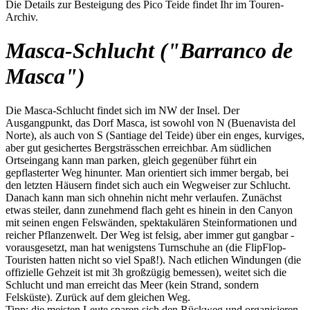
Die Details zur Besteigung des Pico Teide findet Ihr im Touren-
Archiv.
Masca-Schlucht ("Barranco de
Masca")
Die Masca-Schlucht findet sich im NW der Insel. Der
Ausgangpunkt, das Dorf Masca, ist sowohl von N (Buenavista del
Norte), als auch von S (Santiage del Teide) über ein enges, kurviges,
aber gut gesichertes Bergsträsschen erreichbar. Am südlichen
Ortseingang kann man parken, gleich gegenüber führt ein
gepflasterter Weg hinunter. Man orientiert sich immer bergab, bei
den letzten Häusern findet sich auch ein Wegweiser zur Schlucht.
Danach kann man sich ohnehin nicht mehr verlaufen. Zunächst
etwas steiler, dann zunehmend flach geht es hinein in den Canyon
mit seinen engen Felswänden, spektakulären Steinformationen und
reicher Pflanzenwelt. Der Weg ist felsig, aber immer gut gangbar -
vorausgesetzt, man hat wenigstens Turnschuhe an (die FlipFlop-
Touristen hatten nicht so viel Spaß!). Nach etlichen Windungen (die
offizielle Gehzeit ist mit 3h großzügig bemessen), weitet sich die
Schlucht und man erreicht das Meer (kein Strand, sondern
Felsküste). Zurück auf dem gleichen Weg.
Tipp: die meisten Leute sparen sich den Rückweg und organisieren