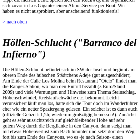
sich zuvor in Los Gigantes einen Abhol-Service per Boot. Wir
haben es nicht ausprobiert, aber anscheinend funktioniert's!
> nach oben
Höllen-Schlucht ("Barranco del
Infierno")
Die Höllen-Schlucht befindet sich im SW der Insel und beginnt am
oberen Ende des hübschen Städtchens Adeje (gut ausgeschildert).
Am Ende der Calle Los Molina beim Restaurant "Otelo" findet man
die Ranger-Station, wo man den Eintritt bezahlt (3 Euro/Stand
2009) und viele Warnungen und Hinweise zum Thema Steinschlag,
Höhenschwindel, Kreislaufschwäche etc. bekommt. Leicht
verunsichert läuft man los, hatte sich die Tour doch im Wanderführer
eher wie ein netter Spaziergang gelesen. Ein solcher ist es dann auch
(offizielle Gehzeit: 1,5h; wiederum großzügig bemessen!). Zunächst
geht es sehr aussichtsreich auf gleichbleibender Höhe auf sehr
gutem Weg durch die Bergflanke in den Canyon, dann steigt man
mit etwas Höhenverlust zum Bach hinunter und setzt dort den Weg
fort bis zum Ende des Canyons, wo es -je nach Saison- einen