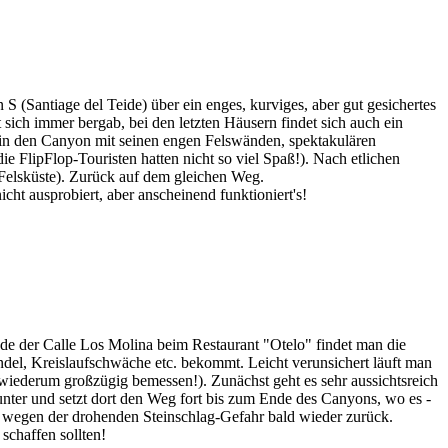
 (Santiage del Teide) über ein enges, kurviges, aber gut gesichertes
 sich immer bergab, bei den letzten Häusern findet sich auch ein
 in den Canyon mit seinen engen Felswänden, spektakulären
e FlipFlop-Touristen hatten nicht so viel Spaß!). Nach etlichen
n Felsküste). Zurück auf dem gleichen Weg.
ht ausprobiert, aber anscheinend funktioniert's!
de der Calle Los Molina beim Restaurant "Otelo" findet man die
el, Kreislaufschwäche etc. bekommt. Leicht verunsichert läuft man
h; wiederum großzügig bemessen!). Zunächst geht es sehr aussichtsreich
nter und setzt dort den Weg fort bis zum Ende des Canyons, wo es -
uns wegen der drohenden Steinschlag-Gefahr bald wieder zurück.
schaffen sollten!