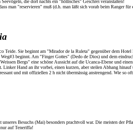
Seevögeln, die dort nachts ein "höllisches" Geschrei veranstalten!
 dass man "reservieren" muß (d.h. man läßt sich vorab beim Ranger für
ia
o Teide. Sie beginnt am "Mirador de la Ruleta" gegenüber dem Hotel 
o Weg#3 beginnt. Am "Finger Gottes" (Dedo de Dios) und dem eindruck
eissen Bergs" eine schöne Aussicht auf die Ucanca-Ebene und einen s
t. Linker Hand an ihr vorbei, einen kurzen, aber steilen Abhang hinauf
ressant und mit offiziellen 2 h nicht übermässig anstrengend. Wie so oft
eit unseres Besuchs (Mai) besonders prachtvoll war. Die meisten der Pf
nur auf Teneriffa!