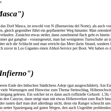
v.
Masca")
s Dorf Masca, ist sowohl von N (Buenavista del Norte), als auch von S
 gleich gegenüber führt ein gepflasterter Weg hinunter. Man orientiert
rlaufen. Zunächst etwas steiler, dann zunehmend flach geht es hinein
mmer gut gangbar - vorausgesetzt, man hat wenigstens Turnschuhe an (di
itet sich die Schlucht und man erreicht das Meer (kein Strand, sonder
h zuvor in Los Gigantes einen Abhol-Service per Boot. Wir haben es nic
Infierno")
beren Ende des hübschen Städtchens Adeje (gut ausgeschildert). Am En
nd viele Warnungen und Hinweise zum Thema Steinschlag, Höhenschwind
ziergang gelesen. Ein solcher ist es dann auch (offizielle Gehzeit: 1,5
in den Canyon, dann steigt man mit etwas Höhenverlust zum Bach hinu
oder rasten darf man dort allerdings nicht, denn ein Ranger scheucht 
 ein netter Spaziergang auf guten Wegen, den auch Ungeübte problemlos 