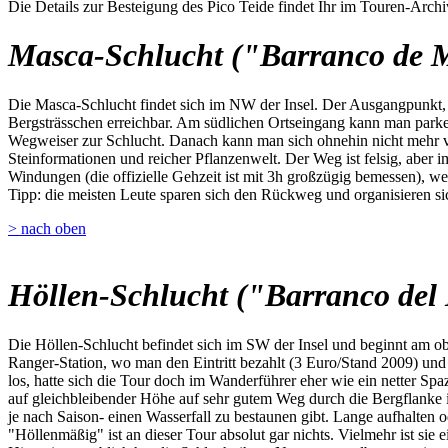
Die Details zur Besteigung des Pico Teide findet Ihr im Touren-Archi
Masca-Schlucht ("Barranco de 
Die Masca-Schlucht findet sich im NW der Insel. Der Ausgangpunkt, da
Bergsträsschen erreichbar. Am südlichen Ortseingang kann man parken,
Wegweiser zur Schlucht. Danach kann man sich ohnehin nicht mehr ve
Steinformationen und reicher Pflanzenwelt. Der Weg ist felsig, aber i
Windungen (die offizielle Gehzeit ist mit 3h großzügig bemessen), we
Tipp: die meisten Leute sparen sich den Rückweg und organisieren sic
> nach oben
Höllen-Schlucht ("Barranco del 
Die Höllen-Schlucht befindet sich im SW der Insel und beginnt am o
Ranger-Station, wo man den Eintritt bezahlt (3 Euro/Stand 2009) u
los, hatte sich die Tour doch im Wanderführer eher wie ein netter Spa
auf gleichbleibender Höhe auf sehr gutem Weg durch die Bergflanke 
je nach Saison- einen Wasserfall zu bestaunen gibt. Lange aufhalten 
"Höllenmäßig" ist an dieser Tour absolut gar nichts. Vielmehr ist sie