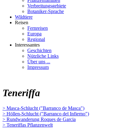
Pflanzenfamilien
Verbreitungsgebiete
Botaniker-Sprache
Wildtiere
Reisen
Fernreisen
Europa
Regional
Interessantes
Geschichten
Nützliche Links
Über uns ...
Impressum
Teneriffa
> Masca-Schlucht ("Barranco de Masca")
> Höllen-Schlucht ("Barranco del Infierno")
> Rundwanderung Roques de Garcia
> Teneriffas Pflanzenwelt