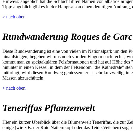
Hinweis: angeblich hat die Schlucht ihren Namen von albatros-artigen 
Tipp: angeblich gibt es in der Hauptsaison einen derartigen Andrang,
> nach oben
Rundwanderung Roques de Garc
Diese Rundwanderung ist eine von vielen im Nationalpark um den Pic
hinaufsteigen, begeben wir uns noch vor den Fingern nach rechts, w
kommt man zu spektakulären Felsformationen und hat auf Höhe des "W
hinunter in einen Kessel, in dem der Felsendom "die Kathedrale" steh
mitbringt, wird diesen Rundweg geniessen: er ist sehr kurzweilig, inte
Massen abzuschütteln.
> nach oben
Teneriffas Pflanzenwelt
Hier ein kurzer Überblick über die Blumenwelt Teneriffas, die zur Z
einige (wie z.B. der Rote Natternkopf oder das Teide-Veilchen) sogar 