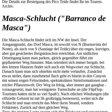
Die Details zur Besteigung des Pico Teide findet Ihr im Touren-
Archiv.
Masca-Schlucht ("Barranco de
Masca")
Die Masca-Schlucht findet sich im NW der Insel. Der
Ausgangpunkt, das Dorf Masca, ist sowohl von N (Buenavista del
Norte), als auch von S (Santiage del Teide) über ein enges, kurviges,
aber gut gesichertes Bergsträsschen erreichbar. Am südlichen
Ortseingang kann man parken, gleich gegenüber führt ein
gepflasterter Weg hinunter. Man orientiert sich immer bergab, bei
den letzten Häusern findet sich auch ein Wegweiser zur Schlucht.
Danach kann man sich ohnehin nicht mehr verlaufen. Zunächst
etwas steiler, dann zunehmend flach geht es hinein in den Canyon
mit seinen engen Felswänden, spektakulären Steinformationen und
reicher Pflanzenwelt. Der Weg ist felsig, aber immer gut gangbar -
vorausgesetzt, man hat wenigstens Turnschuhe an (die FlipFlop-
Touristen hatten nicht so viel Spaß!). Nach etlichen Windungen (die
offizielle Gehzeit ist mit 3h großzügig bemessen), weitet sich die
Schlucht und man erreicht das Meer (kein Strand, sondern
Felsküste). Zurück auf dem gleichen Weg.
Tipp: die meisten Leute sparen sich den Rückweg und organisieren