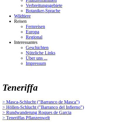
Pflanzenfamilien
Verbreitungsgebiete
Botaniker-Sprache
Wildtiere
Reisen
Fernreisen
Europa
Regional
Interessantes
Geschichten
Nützliche Links
Über uns ...
Impressum
Teneriffa
> Masca-Schlucht ("Barranco de Masca")
> Höllen-Schlucht ("Barranco del Infierno")
> Rundwanderung Roques de Garcia
> Teneriffas Pflanzenwelt