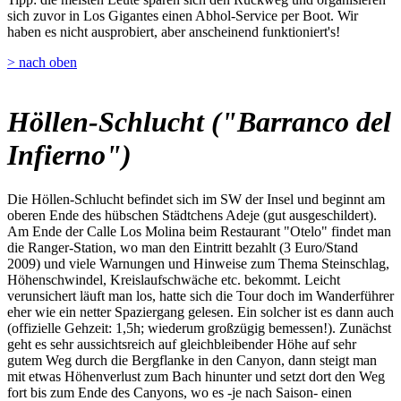
sich zuvor in Los Gigantes einen Abhol-Service per Boot. Wir
haben es nicht ausprobiert, aber anscheinend funktioniert's!
> nach oben
Höllen-Schlucht ("Barranco del
Infierno")
Die Höllen-Schlucht befindet sich im SW der Insel und beginnt am
oberen Ende des hübschen Städtchens Adeje (gut ausgeschildert).
Am Ende der Calle Los Molina beim Restaurant "Otelo" findet man
die Ranger-Station, wo man den Eintritt bezahlt (3 Euro/Stand
2009) und viele Warnungen und Hinweise zum Thema Steinschlag,
Höhenschwindel, Kreislaufschwäche etc. bekommt. Leicht
verunsichert läuft man los, hatte sich die Tour doch im Wanderführer
eher wie ein netter Spaziergang gelesen. Ein solcher ist es dann auch
(offizielle Gehzeit: 1,5h; wiederum großzügig bemessen!). Zunächst
geht es sehr aussichtsreich auf gleichbleibender Höhe auf sehr
gutem Weg durch die Bergflanke in den Canyon, dann steigt man
mit etwas Höhenverlust zum Bach hinunter und setzt dort den Weg
fort bis zum Ende des Canyons, wo es -je nach Saison- einen