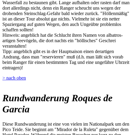
Wasserfall zu bestaunen gibt. Lange aufhalten oder rasten darf man
dort allerdings nicht, denn ein Ranger scheucht uns wegen der
drohenden Steinschlag-Gefahr bald wieder zurück. "Höllenmäßig"
ist an dieser Tour absolut gar nichts. Vielmehr ist sie ein netter
Spaziergang auf guten Wegen, den auch Ungeübte problemlos
schaffen sollten!
Hinweis: angeblich hat die Schlucht ihren Namen von albatros-
artigen Seevögeln, die dort nachts ein "höllisches" Geschrei
veranstalten!
Tipp: angeblich gibt es in der Hauptsaison einen derartigen
Andrang, dass man "reservieren" muß (d.h. man läßt sich vorab
beim Ranger für einen bestimmten Tag und eine ungefähre Uhrzeit
eintragen)!
> nach oben
Rundwanderung Roques de
Garcia
Diese Rundwanderung ist eine von vielen im Nationalpark um den
Pico Teide. Sie beginnt am "Mirador de la Ruleta" gegenüber dem
Hotel Parador. Während die meisten Besucher nur kurz zu den