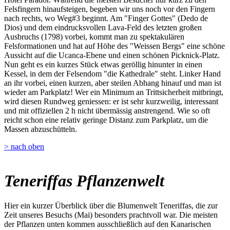
Felsfingern hinaufsteigen, begeben wir uns noch vor den Fingern
nach rechts, wo Weg#3 beginnt. Am "Finger Gottes" (Dedo de
Dios) und dem eindrucksvollen Lava-Feld des letzten großen
Ausbruchs (1798) vorbei, kommt man zu spektakulären
Felsformationen und hat auf Höhe des "Weissen Bergs" eine schöne
Aussicht auf die Ucanca-Ebene und einen schönen Picknick-Platz.
Nun geht es ein kurzes Stück etwas geröllig hinunter in einen
Kessel, in dem der Felsendom "die Kathedrale" steht. Linker Hand
an ihr vorbei, einen kurzen, aber steilen Abhang hinauf und man ist
wieder am Parkplatz! Wer ein Minimum an Trittsicherheit mitbringt,
wird diesen Rundweg geniessen: er ist sehr kurzweilig, interessant
und mit offiziellen 2 h nicht übermässig anstrengend. Wie so oft
reicht schon eine relativ geringe Distanz zum Parkplatz, um die
Massen abzuschütteln.
> nach oben
Teneriffas Pflanzenwelt
Hier ein kurzer Überblick über die Blumenwelt Teneriffas, die zur
Zeit unseres Besuchs (Mai) besonders prachtvoll war. Die meisten
der Pflanzen unten kommen ausschließlich auf den Kanarischen