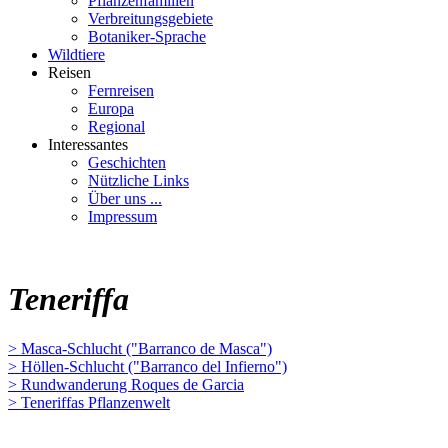
Pflanzenfamilien
Verbreitungsgebiete
Botaniker-Sprache
Wildtiere
Reisen
Fernreisen
Europa
Regional
Interessantes
Geschichten
Nützliche Links
Über uns ...
Impressum
Teneriffa
> Masca-Schlucht ("Barranco de Masca")
> Höllen-Schlucht ("Barranco del Infierno")
> Rundwanderung Roques de Garcia
> Teneriffas Pflanzenwelt