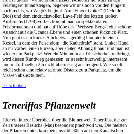
Felsfingern hinaufsteigen, begeben wir uns noch vor den Fingern
nach rechts, wo Weg#3 beginnt. Am "Finger Gottes" (Dedo de
Dios) und dem eindrucksvollen Lava-Feld des letzten großen
Ausbruchs (1798) vorbei, kommt man zu spektakulären
Felsformationen und hat auf Höhe des "Weissen Bergs" eine schöne
Aussicht auf die Ucanca-Ebene und einen schönen Picknick-Platz.
Nun geht es ein kurzes Stück etwas geröllig hinunter in einen
Kessel, in dem der Felsendom "die Kathedrale" steht. Linker Hand
an ihr vorbei, einen kurzen, aber steilen Abhang hinauf und man ist
wieder am Parkplatz! Wer ein Minimum an Trittsicherheit mitbringt,
wird diesen Rundweg geniessen: er ist sehr kurzweilig, interessant
und mit offiziellen 2 h nicht übermässig anstrengend. Wie so oft
reicht schon eine relativ geringe Distanz zum Parkplatz, um die
Massen abzuschütteln.
> nach oben
Teneriffas Pflanzenwelt
Hier ein kurzer Überblick über die Blumenwelt Teneriffas, die zur
Zeit unseres Besuchs (Mai) besonders prachtvoll war. Die meisten
der Pflanzen unten kommen ausschließlich auf den Kanarischen