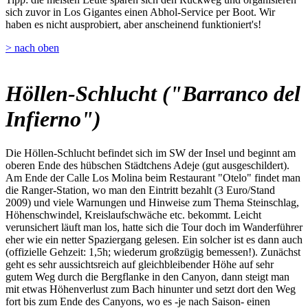
sich zuvor in Los Gigantes einen Abhol-Service per Boot. Wir
haben es nicht ausprobiert, aber anscheinend funktioniert's!
> nach oben
Höllen-Schlucht ("Barranco del
Infierno")
Die Höllen-Schlucht befindet sich im SW der Insel und beginnt am
oberen Ende des hübschen Städtchens Adeje (gut ausgeschildert).
Am Ende der Calle Los Molina beim Restaurant "Otelo" findet man
die Ranger-Station, wo man den Eintritt bezahlt (3 Euro/Stand
2009) und viele Warnungen und Hinweise zum Thema Steinschlag,
Höhenschwindel, Kreislaufschwäche etc. bekommt. Leicht
verunsichert läuft man los, hatte sich die Tour doch im Wanderführer
eher wie ein netter Spaziergang gelesen. Ein solcher ist es dann auch
(offizielle Gehzeit: 1,5h; wiederum großzügig bemessen!). Zunächst
geht es sehr aussichtsreich auf gleichbleibender Höhe auf sehr
gutem Weg durch die Bergflanke in den Canyon, dann steigt man
mit etwas Höhenverlust zum Bach hinunter und setzt dort den Weg
fort bis zum Ende des Canyons, wo es -je nach Saison- einen