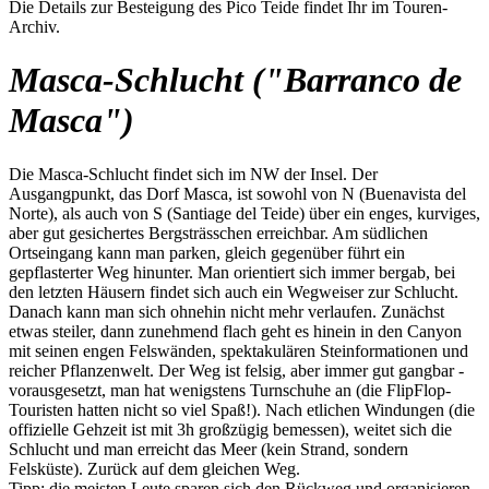
Die Details zur Besteigung des Pico Teide findet Ihr im Touren-
Archiv.
Masca-Schlucht ("Barranco de
Masca")
Die Masca-Schlucht findet sich im NW der Insel. Der
Ausgangpunkt, das Dorf Masca, ist sowohl von N (Buenavista del
Norte), als auch von S (Santiage del Teide) über ein enges, kurviges,
aber gut gesichertes Bergsträsschen erreichbar. Am südlichen
Ortseingang kann man parken, gleich gegenüber führt ein
gepflasterter Weg hinunter. Man orientiert sich immer bergab, bei
den letzten Häusern findet sich auch ein Wegweiser zur Schlucht.
Danach kann man sich ohnehin nicht mehr verlaufen. Zunächst
etwas steiler, dann zunehmend flach geht es hinein in den Canyon
mit seinen engen Felswänden, spektakulären Steinformationen und
reicher Pflanzenwelt. Der Weg ist felsig, aber immer gut gangbar -
vorausgesetzt, man hat wenigstens Turnschuhe an (die FlipFlop-
Touristen hatten nicht so viel Spaß!). Nach etlichen Windungen (die
offizielle Gehzeit ist mit 3h großzügig bemessen), weitet sich die
Schlucht und man erreicht das Meer (kein Strand, sondern
Felsküste). Zurück auf dem gleichen Weg.
Tipp: die meisten Leute sparen sich den Rückweg und organisieren