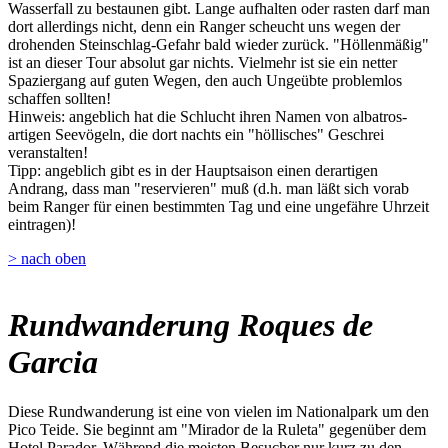
Wasserfall zu bestaunen gibt. Lange aufhalten oder rasten darf man
dort allerdings nicht, denn ein Ranger scheucht uns wegen der
drohenden Steinschlag-Gefahr bald wieder zurück. "Höllenmäßig"
ist an dieser Tour absolut gar nichts. Vielmehr ist sie ein netter
Spaziergang auf guten Wegen, den auch Ungeübte problemlos
schaffen sollten!
Hinweis: angeblich hat die Schlucht ihren Namen von albatros-
artigen Seevögeln, die dort nachts ein "höllisches" Geschrei
veranstalten!
Tipp: angeblich gibt es in der Hauptsaison einen derartigen
Andrang, dass man "reservieren" muß (d.h. man läßt sich vorab
beim Ranger für einen bestimmten Tag und eine ungefähre Uhrzeit
eintragen)!
> nach oben
Rundwanderung Roques de
Garcia
Diese Rundwanderung ist eine von vielen im Nationalpark um den
Pico Teide. Sie beginnt am "Mirador de la Ruleta" gegenüber dem
Hotel Parador. Während die meisten Besucher nur kurz zu den