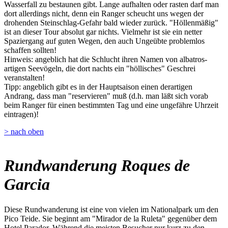
Wasserfall zu bestaunen gibt. Lange aufhalten oder rasten darf man
dort allerdings nicht, denn ein Ranger scheucht uns wegen der
drohenden Steinschlag-Gefahr bald wieder zurück. "Höllenmäßig"
ist an dieser Tour absolut gar nichts. Vielmehr ist sie ein netter
Spaziergang auf guten Wegen, den auch Ungeübte problemlos
schaffen sollten!
Hinweis: angeblich hat die Schlucht ihren Namen von albatros-
artigen Seevögeln, die dort nachts ein "höllisches" Geschrei
veranstalten!
Tipp: angeblich gibt es in der Hauptsaison einen derartigen
Andrang, dass man "reservieren" muß (d.h. man läßt sich vorab
beim Ranger für einen bestimmten Tag und eine ungefähre Uhrzeit
eintragen)!
> nach oben
Rundwanderung Roques de
Garcia
Diese Rundwanderung ist eine von vielen im Nationalpark um den
Pico Teide. Sie beginnt am "Mirador de la Ruleta" gegenüber dem
Hotel Parador. Während die meisten Besucher nur kurz zu den