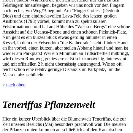
Felsfingern hinaufsteigen, begeben wir uns noch vor den Fingern
nach rechts, wo Weg#3 beginnt. Am "Finger Gottes" (Dedo de
Dios) und dem eindrucksvollen Lava-Feld des letzten großen
Ausbruchs (1798) vorbei, kommt man zu spektakulären
Felsformationen und hat auf Höhe des "Weissen Bergs" eine schöne
Aussicht auf die Ucanca-Ebene und einen schönen Picknick-Platz.
Nun geht es ein kurzes Stück etwas geröllig hinunter in einen
Kessel, in dem der Felsendom "die Kathedrale" steht. Linker Hand
an ihr vorbei, einen kurzen, aber steilen Abhang hinauf und man ist
wieder am Parkplatz! Wer ein Minimum an Trittsicherheit mitbringt,
wird diesen Rundweg geniessen: er ist sehr kurzweilig, interessant
und mit offiziellen 2 h nicht übermässig anstrengend. Wie so oft
reicht schon eine relativ geringe Distanz zum Parkplatz, um die
Massen abzuschütteln.
> nach oben
Teneriffas Pflanzenwelt
Hier ein kurzer Überblick über die Blumenwelt Teneriffas, die zur
Zeit unseres Besuchs (Mai) besonders prachtvoll war. Die meisten
der Pflanzen unten kommen ausschließlich auf den Kanarischen