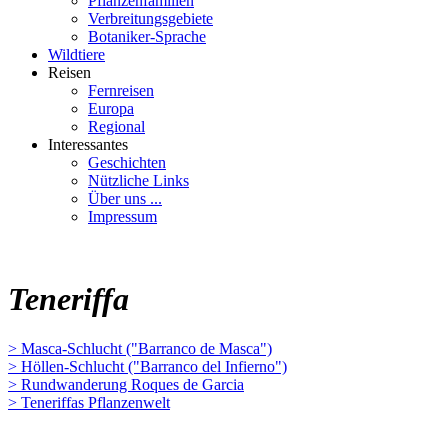
Pflanzenfamilien
Verbreitungsgebiete
Botaniker-Sprache
Wildtiere
Reisen
Fernreisen
Europa
Regional
Interessantes
Geschichten
Nützliche Links
Über uns ...
Impressum
Teneriffa
> Masca-Schlucht ("Barranco de Masca")
> Höllen-Schlucht ("Barranco del Infierno")
> Rundwanderung Roques de Garcia
> Teneriffas Pflanzenwelt