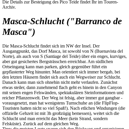
Die Details zur Besteigung des Pico Teide findet Ihr im Touren-
Archiv.
Masca-Schlucht ("Barranco de
Masca")
Die Masca-Schlucht findet sich im NW der Insel. Der
Ausgangpunkt, das Dorf Masca, ist sowohl von N (Buenavista del
Norte), als auch von S (Santiage del Teide) über ein enges, kurviges,
aber gut gesichertes Bergsträsschen erreichbar. Am südlichen
Ortseingang kann man parken, gleich gegenüber führt ein
gepflasterter Weg hinunter. Man orientiert sich immer bergab, bei
den letzten Häusern findet sich auch ein Wegweiser zur Schlucht.
Danach kann man sich ohnehin nicht mehr verlaufen. Zunächst
etwas steiler, dann zunehmend flach geht es hinein in den Canyon
mit seinen engen Felswänden, spektakulären Steinformationen und
reicher Pflanzenwelt. Der Weg ist felsig, aber immer gut gangbar -
vorausgesetzt, man hat wenigstens Turnschuhe an (die FlipFlop-
Touristen hatten nicht so viel Spaß!). Nach etlichen Windungen (die
offizielle Gehzeit ist mit 3h großzügig bemessen), weitet sich die
Schlucht und man erreicht das Meer (kein Strand, sondern
Felsküste). Zurück auf dem gleichen Weg.
Tipp: die meisten Leute sparen sich den Rückweg und organisieren