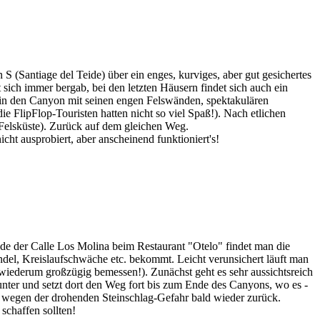
 (Santiage del Teide) über ein enges, kurviges, aber gut gesichertes
 sich immer bergab, bei den letzten Häusern findet sich auch ein
 in den Canyon mit seinen engen Felswänden, spektakulären
e FlipFlop-Touristen hatten nicht so viel Spaß!). Nach etlichen
n Felsküste). Zurück auf dem gleichen Weg.
ht ausprobiert, aber anscheinend funktioniert's!
de der Calle Los Molina beim Restaurant "Otelo" findet man die
el, Kreislaufschwäche etc. bekommt. Leicht verunsichert läuft man
h; wiederum großzügig bemessen!). Zunächst geht es sehr aussichtsreich
nter und setzt dort den Weg fort bis zum Ende des Canyons, wo es -
uns wegen der drohenden Steinschlag-Gefahr bald wieder zurück.
schaffen sollten!