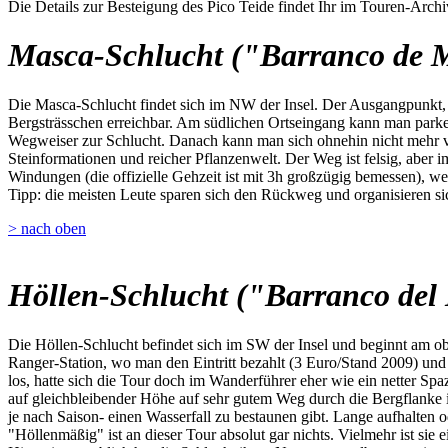
Die Details zur Besteigung des Pico Teide findet Ihr im Touren-Archi
Masca-Schlucht ("Barranco de 
Die Masca-Schlucht findet sich im NW der Insel. Der Ausgangpunkt, da
Bergsträsschen erreichbar. Am südlichen Ortseingang kann man parken,
Wegweiser zur Schlucht. Danach kann man sich ohnehin nicht mehr ve
Steinformationen und reicher Pflanzenwelt. Der Weg ist felsig, aber i
Windungen (die offizielle Gehzeit ist mit 3h großzügig bemessen), we
Tipp: die meisten Leute sparen sich den Rückweg und organisieren sic
> nach oben
Höllen-Schlucht ("Barranco del 
Die Höllen-Schlucht befindet sich im SW der Insel und beginnt am o
Ranger-Station, wo man den Eintritt bezahlt (3 Euro/Stand 2009) u
los, hatte sich die Tour doch im Wanderführer eher wie ein netter Spa
auf gleichbleibender Höhe auf sehr gutem Weg durch die Bergflanke 
je nach Saison- einen Wasserfall zu bestaunen gibt. Lange aufhalten 
"Höllenmäßig" ist an dieser Tour absolut gar nichts. Vielmehr ist sie