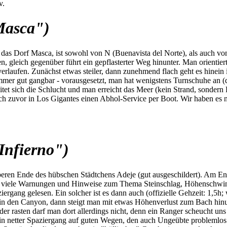
v.
Masca")
s Dorf Masca, ist sowohl von N (Buenavista del Norte), als auch von S
 gleich gegenüber führt ein gepflasterter Weg hinunter. Man orientiert
rlaufen. Zunächst etwas steiler, dann zunehmend flach geht es hinein
mmer gut gangbar - vorausgesetzt, man hat wenigstens Turnschuhe an (di
itet sich die Schlucht und man erreicht das Meer (kein Strand, sonder
h zuvor in Los Gigantes einen Abhol-Service per Boot. Wir haben es nic
Infierno")
beren Ende des hübschen Städtchens Adeje (gut ausgeschildert). Am En
nd viele Warnungen und Hinweise zum Thema Steinschlag, Höhenschwind
ziergang gelesen. Ein solcher ist es dann auch (offizielle Gehzeit: 1,5
in den Canyon, dann steigt man mit etwas Höhenverlust zum Bach hinu
oder rasten darf man dort allerdings nicht, denn ein Ranger scheucht 
 ein netter Spaziergang auf guten Wegen, den auch Ungeübte problemlos 