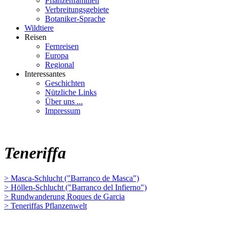
Pflanzenfamilien
Verbreitungsgebiete
Botaniker-Sprache
Wildtiere
Reisen
Fernreisen
Europa
Regional
Interessantes
Geschichten
Nützliche Links
Über uns ...
Impressum
Teneriffa
> Masca-Schlucht ("Barranco de Masca")
> Höllen-Schlucht ("Barranco del Infierno")
> Rundwanderung Roques de Garcia
> Teneriffas Pflanzenwelt