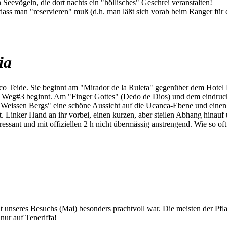
Seevögeln, die dort nachts ein "höllisches" Geschrei veranstalten!
 dass man "reservieren" muß (d.h. man läßt sich vorab beim Ranger für
ia
o Teide. Sie beginnt am "Mirador de la Ruleta" gegenüber dem Hotel 
o Weg#3 beginnt. Am "Finger Gottes" (Dedo de Dios) und dem eindruck
eissen Bergs" eine schöne Aussicht auf die Ucanca-Ebene und einen s
t. Linker Hand an ihr vorbei, einen kurzen, aber steilen Abhang hinauf
ressant und mit offiziellen 2 h nicht übermässig anstrengend. Wie so oft
eit unseres Besuchs (Mai) besonders prachtvoll war. Die meisten der Pf
nur auf Teneriffa!