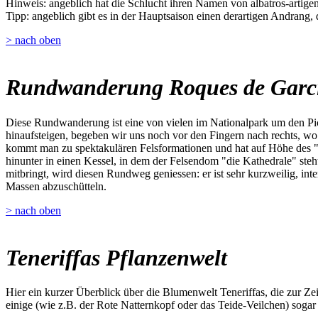
Hinweis: angeblich hat die Schlucht ihren Namen von albatros-artigen 
Tipp: angeblich gibt es in der Hauptsaison einen derartigen Andrang,
> nach oben
Rundwanderung Roques de Garc
Diese Rundwanderung ist eine von vielen im Nationalpark um den Pic
hinaufsteigen, begeben wir uns noch vor den Fingern nach rechts, w
kommt man zu spektakulären Felsformationen und hat auf Höhe des "W
hinunter in einen Kessel, in dem der Felsendom "die Kathedrale" steh
mitbringt, wird diesen Rundweg geniessen: er ist sehr kurzweilig, inte
Massen abzuschütteln.
> nach oben
Teneriffas Pflanzenwelt
Hier ein kurzer Überblick über die Blumenwelt Teneriffas, die zur Z
einige (wie z.B. der Rote Natternkopf oder das Teide-Veilchen) sogar 