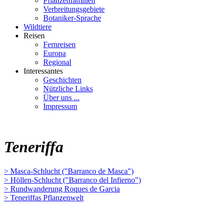
Pflanzenfamilien
Verbreitungsgebiete
Botaniker-Sprache
Wildtiere
Reisen
Fernreisen
Europa
Regional
Interessantes
Geschichten
Nützliche Links
Über uns ...
Impressum
Teneriffa
> Masca-Schlucht ("Barranco de Masca")
> Höllen-Schlucht ("Barranco del Infierno")
> Rundwanderung Roques de Garcia
> Teneriffas Pflanzenwelt