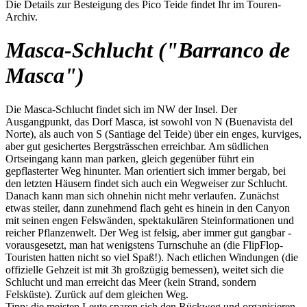
Die Details zur Besteigung des Pico Teide findet Ihr im Touren-
Archiv.
Masca-Schlucht ("Barranco de
Masca")
Die Masca-Schlucht findet sich im NW der Insel. Der
Ausgangpunkt, das Dorf Masca, ist sowohl von N (Buenavista del
Norte), als auch von S (Santiage del Teide) über ein enges, kurviges,
aber gut gesichertes Bergsträsschen erreichbar. Am südlichen
Ortseingang kann man parken, gleich gegenüber führt ein
gepflasterter Weg hinunter. Man orientiert sich immer bergab, bei
den letzten Häusern findet sich auch ein Wegweiser zur Schlucht.
Danach kann man sich ohnehin nicht mehr verlaufen. Zunächst
etwas steiler, dann zunehmend flach geht es hinein in den Canyon
mit seinen engen Felswänden, spektakulären Steinformationen und
reicher Pflanzenwelt. Der Weg ist felsig, aber immer gut gangbar -
vorausgesetzt, man hat wenigstens Turnschuhe an (die FlipFlop-
Touristen hatten nicht so viel Spaß!). Nach etlichen Windungen (die
offizielle Gehzeit ist mit 3h großzügig bemessen), weitet sich die
Schlucht und man erreicht das Meer (kein Strand, sondern
Felsküste). Zurück auf dem gleichen Weg.
Tipp: die meisten Leute sparen sich den Rückweg und organisieren