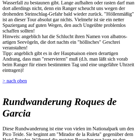
Wasserfall zu bestaunen gibt. Lange aufhalten oder rasten darf man
dort allerdings nicht, denn ein Ranger scheucht uns wegen der
drohenden Steinschlag-Gefahr bald wieder zurück. "Höllenmäßig"
ist an dieser Tour absolut gar nichts. Vielmehr ist sie ein netter
Spaziergang auf guten Wegen, den auch Ungeübte problemlos
schaffen sollten!
Hinweis: angeblich hat die Schlucht ihren Namen von albatros-
artigen Seevögeln, die dort nachts ein "höllisches" Geschrei
veranstalten!
Tipp: angeblich gibt es in der Hauptsaison einen derartigen
Andrang, dass man "reservieren" muß (d.h. man läßt sich vorab
beim Ranger für einen bestimmten Tag und eine ungefähre Uhrzeit
eintragen)!
> nach oben
Rundwanderung Roques de
Garcia
Diese Rundwanderung ist eine von vielen im Nationalpark um den
Pico Teide. Sie beginnt am "Mirador de la Ruleta" gegenüber dem
Hotel Parador. Während die meisten Besucher nur kurz zu den