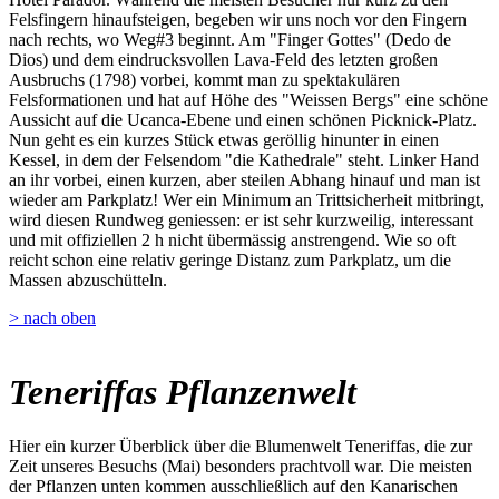
Felsfingern hinaufsteigen, begeben wir uns noch vor den Fingern
nach rechts, wo Weg#3 beginnt. Am "Finger Gottes" (Dedo de
Dios) und dem eindrucksvollen Lava-Feld des letzten großen
Ausbruchs (1798) vorbei, kommt man zu spektakulären
Felsformationen und hat auf Höhe des "Weissen Bergs" eine schöne
Aussicht auf die Ucanca-Ebene und einen schönen Picknick-Platz.
Nun geht es ein kurzes Stück etwas geröllig hinunter in einen
Kessel, in dem der Felsendom "die Kathedrale" steht. Linker Hand
an ihr vorbei, einen kurzen, aber steilen Abhang hinauf und man ist
wieder am Parkplatz! Wer ein Minimum an Trittsicherheit mitbringt,
wird diesen Rundweg geniessen: er ist sehr kurzweilig, interessant
und mit offiziellen 2 h nicht übermässig anstrengend. Wie so oft
reicht schon eine relativ geringe Distanz zum Parkplatz, um die
Massen abzuschütteln.
> nach oben
Teneriffas Pflanzenwelt
Hier ein kurzer Überblick über die Blumenwelt Teneriffas, die zur
Zeit unseres Besuchs (Mai) besonders prachtvoll war. Die meisten
der Pflanzen unten kommen ausschließlich auf den Kanarischen