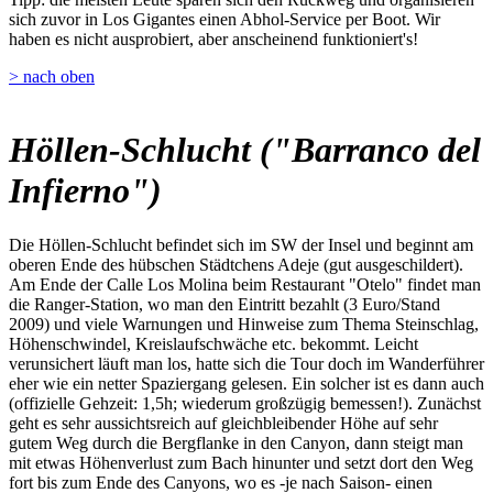
sich zuvor in Los Gigantes einen Abhol-Service per Boot. Wir
haben es nicht ausprobiert, aber anscheinend funktioniert's!
> nach oben
Höllen-Schlucht ("Barranco del
Infierno")
Die Höllen-Schlucht befindet sich im SW der Insel und beginnt am
oberen Ende des hübschen Städtchens Adeje (gut ausgeschildert).
Am Ende der Calle Los Molina beim Restaurant "Otelo" findet man
die Ranger-Station, wo man den Eintritt bezahlt (3 Euro/Stand
2009) und viele Warnungen und Hinweise zum Thema Steinschlag,
Höhenschwindel, Kreislaufschwäche etc. bekommt. Leicht
verunsichert läuft man los, hatte sich die Tour doch im Wanderführer
eher wie ein netter Spaziergang gelesen. Ein solcher ist es dann auch
(offizielle Gehzeit: 1,5h; wiederum großzügig bemessen!). Zunächst
geht es sehr aussichtsreich auf gleichbleibender Höhe auf sehr
gutem Weg durch die Bergflanke in den Canyon, dann steigt man
mit etwas Höhenverlust zum Bach hinunter und setzt dort den Weg
fort bis zum Ende des Canyons, wo es -je nach Saison- einen