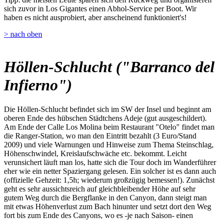
sich zuvor in Los Gigantes einen Abhol-Service per Boot. Wir
haben es nicht ausprobiert, aber anscheinend funktioniert's!
> nach oben
Höllen-Schlucht ("Barranco del
Infierno")
Die Höllen-Schlucht befindet sich im SW der Insel und beginnt am
oberen Ende des hübschen Städtchens Adeje (gut ausgeschildert).
Am Ende der Calle Los Molina beim Restaurant "Otelo" findet man
die Ranger-Station, wo man den Eintritt bezahlt (3 Euro/Stand
2009) und viele Warnungen und Hinweise zum Thema Steinschlag,
Höhenschwindel, Kreislaufschwäche etc. bekommt. Leicht
verunsichert läuft man los, hatte sich die Tour doch im Wanderführer
eher wie ein netter Spaziergang gelesen. Ein solcher ist es dann auch
(offizielle Gehzeit: 1,5h; wiederum großzügig bemessen!). Zunächst
geht es sehr aussichtsreich auf gleichbleibender Höhe auf sehr
gutem Weg durch die Bergflanke in den Canyon, dann steigt man
mit etwas Höhenverlust zum Bach hinunter und setzt dort den Weg
fort bis zum Ende des Canyons, wo es -je nach Saison- einen