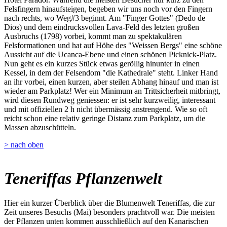
Felsfingern hinaufsteigen, begeben wir uns noch vor den Fingern
nach rechts, wo Weg#3 beginnt. Am "Finger Gottes" (Dedo de
Dios) und dem eindrucksvollen Lava-Feld des letzten großen
Ausbruchs (1798) vorbei, kommt man zu spektakulären
Felsformationen und hat auf Höhe des "Weissen Bergs" eine schöne
Aussicht auf die Ucanca-Ebene und einen schönen Picknick-Platz.
Nun geht es ein kurzes Stück etwas geröllig hinunter in einen
Kessel, in dem der Felsendom "die Kathedrale" steht. Linker Hand
an ihr vorbei, einen kurzen, aber steilen Abhang hinauf und man ist
wieder am Parkplatz! Wer ein Minimum an Trittsicherheit mitbringt,
wird diesen Rundweg geniessen: er ist sehr kurzweilig, interessant
und mit offiziellen 2 h nicht übermässig anstrengend. Wie so oft
reicht schon eine relativ geringe Distanz zum Parkplatz, um die
Massen abzuschütteln.
> nach oben
Teneriffas Pflanzenwelt
Hier ein kurzer Überblick über die Blumenwelt Teneriffas, die zur
Zeit unseres Besuchs (Mai) besonders prachtvoll war. Die meisten
der Pflanzen unten kommen ausschließlich auf den Kanarischen