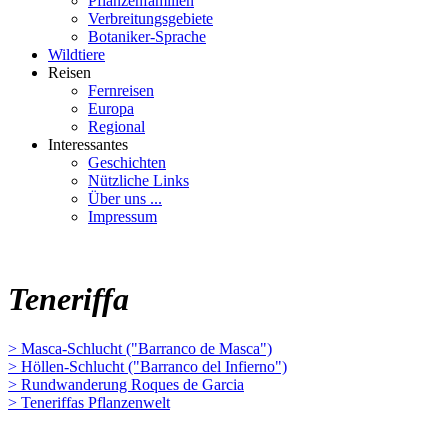
Pflanzenfamilien
Verbreitungsgebiete
Botaniker-Sprache
Wildtiere
Reisen
Fernreisen
Europa
Regional
Interessantes
Geschichten
Nützliche Links
Über uns ...
Impressum
Teneriffa
> Masca-Schlucht ("Barranco de Masca")
> Höllen-Schlucht ("Barranco del Infierno")
> Rundwanderung Roques de Garcia
> Teneriffas Pflanzenwelt