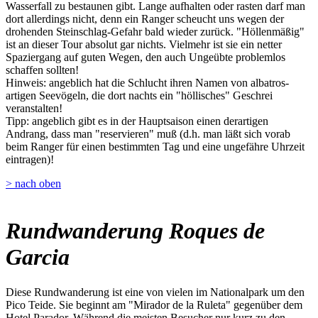
Wasserfall zu bestaunen gibt. Lange aufhalten oder rasten darf man
dort allerdings nicht, denn ein Ranger scheucht uns wegen der
drohenden Steinschlag-Gefahr bald wieder zurück. "Höllenmäßig"
ist an dieser Tour absolut gar nichts. Vielmehr ist sie ein netter
Spaziergang auf guten Wegen, den auch Ungeübte problemlos
schaffen sollten!
Hinweis: angeblich hat die Schlucht ihren Namen von albatros-
artigen Seevögeln, die dort nachts ein "höllisches" Geschrei
veranstalten!
Tipp: angeblich gibt es in der Hauptsaison einen derartigen
Andrang, dass man "reservieren" muß (d.h. man läßt sich vorab
beim Ranger für einen bestimmten Tag und eine ungefähre Uhrzeit
eintragen)!
> nach oben
Rundwanderung Roques de
Garcia
Diese Rundwanderung ist eine von vielen im Nationalpark um den
Pico Teide. Sie beginnt am "Mirador de la Ruleta" gegenüber dem
Hotel Parador. Während die meisten Besucher nur kurz zu den