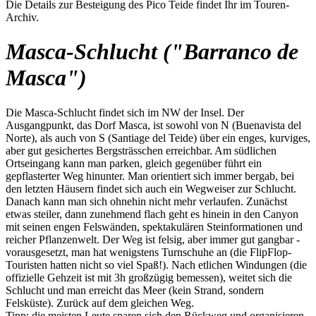
Die Details zur Besteigung des Pico Teide findet Ihr im Touren-
Archiv.
Masca-Schlucht ("Barranco de
Masca")
Die Masca-Schlucht findet sich im NW der Insel. Der
Ausgangpunkt, das Dorf Masca, ist sowohl von N (Buenavista del
Norte), als auch von S (Santiage del Teide) über ein enges, kurviges,
aber gut gesichertes Bergsträsschen erreichbar. Am südlichen
Ortseingang kann man parken, gleich gegenüber führt ein
gepflasterter Weg hinunter. Man orientiert sich immer bergab, bei
den letzten Häusern findet sich auch ein Wegweiser zur Schlucht.
Danach kann man sich ohnehin nicht mehr verlaufen. Zunächst
etwas steiler, dann zunehmend flach geht es hinein in den Canyon
mit seinen engen Felswänden, spektakulären Steinformationen und
reicher Pflanzenwelt. Der Weg ist felsig, aber immer gut gangbar -
vorausgesetzt, man hat wenigstens Turnschuhe an (die FlipFlop-
Touristen hatten nicht so viel Spaß!). Nach etlichen Windungen (die
offizielle Gehzeit ist mit 3h großzügig bemessen), weitet sich die
Schlucht und man erreicht das Meer (kein Strand, sondern
Felsküste). Zurück auf dem gleichen Weg.
Tipp: die meisten Leute sparen sich den Rückweg und organisieren