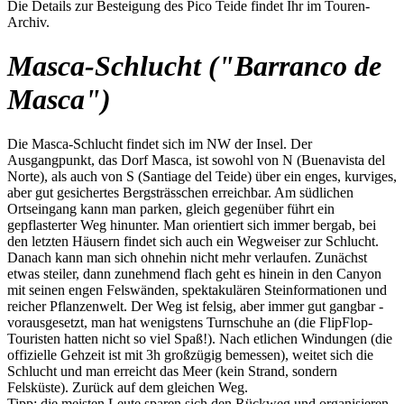
Die Details zur Besteigung des Pico Teide findet Ihr im Touren-
Archiv.
Masca-Schlucht ("Barranco de
Masca")
Die Masca-Schlucht findet sich im NW der Insel. Der
Ausgangpunkt, das Dorf Masca, ist sowohl von N (Buenavista del
Norte), als auch von S (Santiage del Teide) über ein enges, kurviges,
aber gut gesichertes Bergsträsschen erreichbar. Am südlichen
Ortseingang kann man parken, gleich gegenüber führt ein
gepflasterter Weg hinunter. Man orientiert sich immer bergab, bei
den letzten Häusern findet sich auch ein Wegweiser zur Schlucht.
Danach kann man sich ohnehin nicht mehr verlaufen. Zunächst
etwas steiler, dann zunehmend flach geht es hinein in den Canyon
mit seinen engen Felswänden, spektakulären Steinformationen und
reicher Pflanzenwelt. Der Weg ist felsig, aber immer gut gangbar -
vorausgesetzt, man hat wenigstens Turnschuhe an (die FlipFlop-
Touristen hatten nicht so viel Spaß!). Nach etlichen Windungen (die
offizielle Gehzeit ist mit 3h großzügig bemessen), weitet sich die
Schlucht und man erreicht das Meer (kein Strand, sondern
Felsküste). Zurück auf dem gleichen Weg.
Tipp: die meisten Leute sparen sich den Rückweg und organisieren