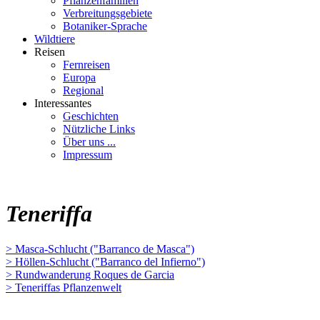
Pflanzenfamilien
Verbreitungsgebiete
Botaniker-Sprache
Wildtiere
Reisen
Fernreisen
Europa
Regional
Interessantes
Geschichten
Nützliche Links
Über uns ...
Impressum
Teneriffa
> Masca-Schlucht ("Barranco de Masca")
> Höllen-Schlucht ("Barranco del Infierno")
> Rundwanderung Roques de Garcia
> Teneriffas Pflanzenwelt