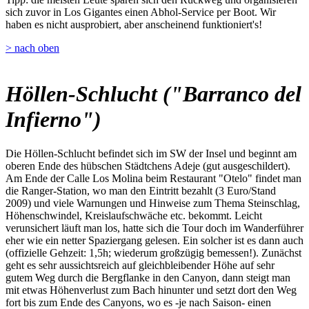
sich zuvor in Los Gigantes einen Abhol-Service per Boot. Wir
haben es nicht ausprobiert, aber anscheinend funktioniert's!
> nach oben
Höllen-Schlucht ("Barranco del
Infierno")
Die Höllen-Schlucht befindet sich im SW der Insel und beginnt am
oberen Ende des hübschen Städtchens Adeje (gut ausgeschildert).
Am Ende der Calle Los Molina beim Restaurant "Otelo" findet man
die Ranger-Station, wo man den Eintritt bezahlt (3 Euro/Stand
2009) und viele Warnungen und Hinweise zum Thema Steinschlag,
Höhenschwindel, Kreislaufschwäche etc. bekommt. Leicht
verunsichert läuft man los, hatte sich die Tour doch im Wanderführer
eher wie ein netter Spaziergang gelesen. Ein solcher ist es dann auch
(offizielle Gehzeit: 1,5h; wiederum großzügig bemessen!). Zunächst
geht es sehr aussichtsreich auf gleichbleibender Höhe auf sehr
gutem Weg durch die Bergflanke in den Canyon, dann steigt man
mit etwas Höhenverlust zum Bach hinunter und setzt dort den Weg
fort bis zum Ende des Canyons, wo es -je nach Saison- einen