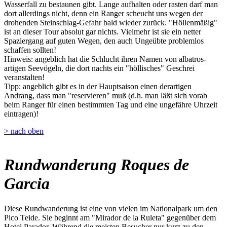
Wasserfall zu bestaunen gibt. Lange aufhalten oder rasten darf man
dort allerdings nicht, denn ein Ranger scheucht uns wegen der
drohenden Steinschlag-Gefahr bald wieder zurück. "Höllenmäßig"
ist an dieser Tour absolut gar nichts. Vielmehr ist sie ein netter
Spaziergang auf guten Wegen, den auch Ungeübte problemlos
schaffen sollten!
Hinweis: angeblich hat die Schlucht ihren Namen von albatros-
artigen Seevögeln, die dort nachts ein "höllisches" Geschrei
veranstalten!
Tipp: angeblich gibt es in der Hauptsaison einen derartigen
Andrang, dass man "reservieren" muß (d.h. man läßt sich vorab
beim Ranger für einen bestimmten Tag und eine ungefähre Uhrzeit
eintragen)!
> nach oben
Rundwanderung Roques de
Garcia
Diese Rundwanderung ist eine von vielen im Nationalpark um den
Pico Teide. Sie beginnt am "Mirador de la Ruleta" gegenüber dem
Hotel Parador. Während die meisten Besucher nur kurz zu den