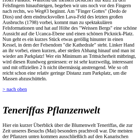
Felsfingern hinaufsteigen, begeben wir uns noch vor den Fingern
nach rechts, wo Weg#3 beginnt. Am "Finger Gottes" (Dedo de
Dios) und dem eindrucksvollen Lava-Feld des letzten großen
Ausbruchs (1798) vorbei, kommt man zu spektakulären
Felsformationen und hat auf Höhe des "Weissen Bergs" eine schöne
Aussicht auf die Ucanca-Ebene und einen schönen Picknick-Platz.
Nun geht es ein kurzes Stück etwas geröllig hinunter in einen
Kessel, in dem der Felsendom "die Kathedrale" steht. Linker Hand
an ihr vorbei, einen kurzen, aber steilen Abhang hinauf und man ist
wieder am Parkplatz! Wer ein Minimum an Trittsicherheit mitbringt,
wird diesen Rundweg geniessen: er ist sehr kurzweilig, interessant
und mit offiziellen 2 h nicht übermässig anstrengend. Wie so oft
reicht schon eine relativ geringe Distanz zum Parkplatz, um die
Massen abzuschütteln.
> nach oben
Teneriffas Pflanzenwelt
Hier ein kurzer Überblick über die Blumenwelt Teneriffas, die zur
Zeit unseres Besuchs (Mai) besonders prachtvoll war. Die meisten
der Pflanzen unten kommen ausschließlich auf den Kanarischen