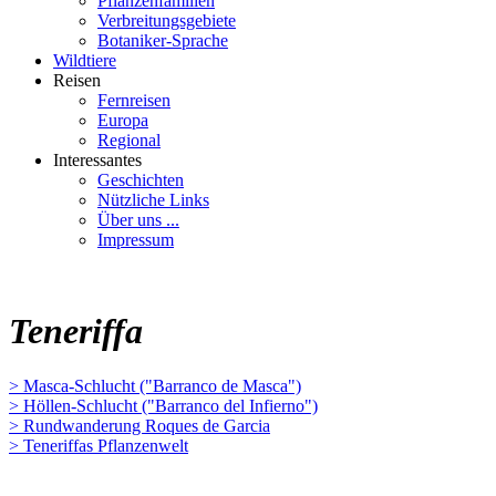
Pflanzenfamilien
Verbreitungsgebiete
Botaniker-Sprache
Wildtiere
Reisen
Fernreisen
Europa
Regional
Interessantes
Geschichten
Nützliche Links
Über uns ...
Impressum
Teneriffa
> Masca-Schlucht ("Barranco de Masca")
> Höllen-Schlucht ("Barranco del Infierno")
> Rundwanderung Roques de Garcia
> Teneriffas Pflanzenwelt