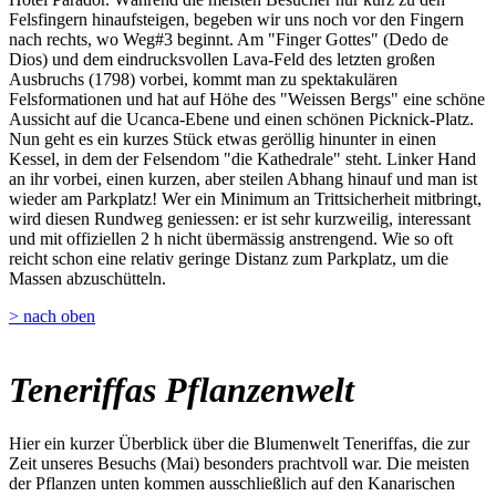
Felsfingern hinaufsteigen, begeben wir uns noch vor den Fingern
nach rechts, wo Weg#3 beginnt. Am "Finger Gottes" (Dedo de
Dios) und dem eindrucksvollen Lava-Feld des letzten großen
Ausbruchs (1798) vorbei, kommt man zu spektakulären
Felsformationen und hat auf Höhe des "Weissen Bergs" eine schöne
Aussicht auf die Ucanca-Ebene und einen schönen Picknick-Platz.
Nun geht es ein kurzes Stück etwas geröllig hinunter in einen
Kessel, in dem der Felsendom "die Kathedrale" steht. Linker Hand
an ihr vorbei, einen kurzen, aber steilen Abhang hinauf und man ist
wieder am Parkplatz! Wer ein Minimum an Trittsicherheit mitbringt,
wird diesen Rundweg geniessen: er ist sehr kurzweilig, interessant
und mit offiziellen 2 h nicht übermässig anstrengend. Wie so oft
reicht schon eine relativ geringe Distanz zum Parkplatz, um die
Massen abzuschütteln.
> nach oben
Teneriffas Pflanzenwelt
Hier ein kurzer Überblick über die Blumenwelt Teneriffas, die zur
Zeit unseres Besuchs (Mai) besonders prachtvoll war. Die meisten
der Pflanzen unten kommen ausschließlich auf den Kanarischen