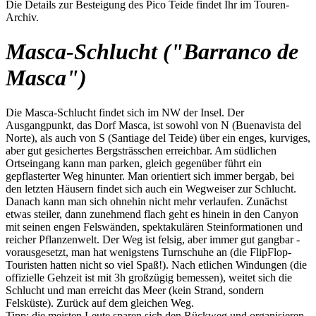
Die Details zur Besteigung des Pico Teide findet Ihr im Touren-
Archiv.
Masca-Schlucht ("Barranco de
Masca")
Die Masca-Schlucht findet sich im NW der Insel. Der
Ausgangpunkt, das Dorf Masca, ist sowohl von N (Buenavista del
Norte), als auch von S (Santiage del Teide) über ein enges, kurviges,
aber gut gesichertes Bergsträsschen erreichbar. Am südlichen
Ortseingang kann man parken, gleich gegenüber führt ein
gepflasterter Weg hinunter. Man orientiert sich immer bergab, bei
den letzten Häusern findet sich auch ein Wegweiser zur Schlucht.
Danach kann man sich ohnehin nicht mehr verlaufen. Zunächst
etwas steiler, dann zunehmend flach geht es hinein in den Canyon
mit seinen engen Felswänden, spektakulären Steinformationen und
reicher Pflanzenwelt. Der Weg ist felsig, aber immer gut gangbar -
vorausgesetzt, man hat wenigstens Turnschuhe an (die FlipFlop-
Touristen hatten nicht so viel Spaß!). Nach etlichen Windungen (die
offizielle Gehzeit ist mit 3h großzügig bemessen), weitet sich die
Schlucht und man erreicht das Meer (kein Strand, sondern
Felsküste). Zurück auf dem gleichen Weg.
Tipp: die meisten Leute sparen sich den Rückweg und organisieren