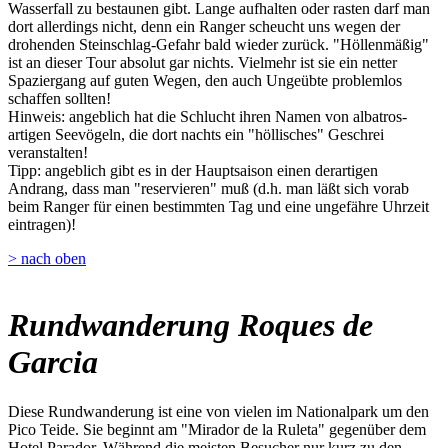
Wasserfall zu bestaunen gibt. Lange aufhalten oder rasten darf man
dort allerdings nicht, denn ein Ranger scheucht uns wegen der
drohenden Steinschlag-Gefahr bald wieder zurück. "Höllenmäßig"
ist an dieser Tour absolut gar nichts. Vielmehr ist sie ein netter
Spaziergang auf guten Wegen, den auch Ungeübte problemlos
schaffen sollten!
Hinweis: angeblich hat die Schlucht ihren Namen von albatros-
artigen Seevögeln, die dort nachts ein "höllisches" Geschrei
veranstalten!
Tipp: angeblich gibt es in der Hauptsaison einen derartigen
Andrang, dass man "reservieren" muß (d.h. man läßt sich vorab
beim Ranger für einen bestimmten Tag und eine ungefähre Uhrzeit
eintragen)!
> nach oben
Rundwanderung Roques de
Garcia
Diese Rundwanderung ist eine von vielen im Nationalpark um den
Pico Teide. Sie beginnt am "Mirador de la Ruleta" gegenüber dem
Hotel Parador. Während die meisten Besucher nur kurz zu den