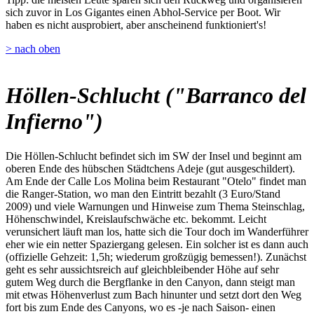
sich zuvor in Los Gigantes einen Abhol-Service per Boot. Wir
haben es nicht ausprobiert, aber anscheinend funktioniert's!
> nach oben
Höllen-Schlucht ("Barranco del
Infierno")
Die Höllen-Schlucht befindet sich im SW der Insel und beginnt am
oberen Ende des hübschen Städtchens Adeje (gut ausgeschildert).
Am Ende der Calle Los Molina beim Restaurant "Otelo" findet man
die Ranger-Station, wo man den Eintritt bezahlt (3 Euro/Stand
2009) und viele Warnungen und Hinweise zum Thema Steinschlag,
Höhenschwindel, Kreislaufschwäche etc. bekommt. Leicht
verunsichert läuft man los, hatte sich die Tour doch im Wanderführer
eher wie ein netter Spaziergang gelesen. Ein solcher ist es dann auch
(offizielle Gehzeit: 1,5h; wiederum großzügig bemessen!). Zunächst
geht es sehr aussichtsreich auf gleichbleibender Höhe auf sehr
gutem Weg durch die Bergflanke in den Canyon, dann steigt man
mit etwas Höhenverlust zum Bach hinunter und setzt dort den Weg
fort bis zum Ende des Canyons, wo es -je nach Saison- einen