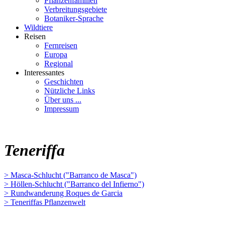
Pflanzenfamilien
Verbreitungsgebiete
Botaniker-Sprache
Wildtiere
Reisen
Fernreisen
Europa
Regional
Interessantes
Geschichten
Nützliche Links
Über uns ...
Impressum
Teneriffa
> Masca-Schlucht ("Barranco de Masca")
> Höllen-Schlucht ("Barranco del Infierno")
> Rundwanderung Roques de Garcia
> Teneriffas Pflanzenwelt