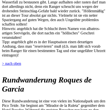
Wasserfall zu bestaunen gibt. Lange aufhalten oder rasten darf man
dort allerdings nicht, denn ein Ranger scheucht uns wegen der
drohenden Steinschlag-Gefahr bald wieder zurück. "Höllenmäßig"
ist an dieser Tour absolut gar nichts. Vielmehr ist sie ein netter
Spaziergang auf guten Wegen, den auch Ungeübte problemlos
schaffen sollten!
Hinweis: angeblich hat die Schlucht ihren Namen von albatros-
artigen Seevögeln, die dort nachts ein "höllisches" Geschrei
veranstalten!
Tipp: angeblich gibt es in der Hauptsaison einen derartigen
Andrang, dass man "reservieren" muß (d.h. man läßt sich vorab
beim Ranger für einen bestimmten Tag und eine ungefähre Uhrzeit
eintragen)!
> nach oben
Rundwanderung Roques de
Garcia
Diese Rundwanderung ist eine von vielen im Nationalpark um den
Pico Teide. Sie beginnt am "Mirador de la Ruleta" gegenüber dem
Hotel Parador. Während die meisten Besucher nur kurz zu den