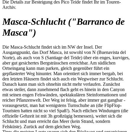
Die Details zur Besteigung des Pico Teide findet Ihr im Touren-
Archiv.
Masca-Schlucht ("Barranco de
Masca")
Die Masca-Schlucht findet sich im NW der Insel. Der
Ausgangpunkt, das Dorf Masca, ist sowohl von N (Buenavista del
Norte), als auch von S (Santiage del Teide) über ein enges, kurviges,
aber gut gesichertes Bergsträsschen erreichbar. Am südlichen
Ortseingang kann man parken, gleich gegenüber führt ein
gepflasterter Weg hinunter. Man orientiert sich immer bergab, bei
den letzten Häusern findet sich auch ein Wegweiser zur Schlucht.
Danach kann man sich ohnehin nicht mehr verlaufen. Zunächst
etwas steiler, dann zunehmend flach geht es hinein in den Canyon
mit seinen engen Felswänden, spektakulären Steinformationen und
reicher Pflanzenwelt. Der Weg ist felsig, aber immer gut gangbar -
vorausgesetzt, man hat wenigstens Turnschuhe an (die FlipFlop-
Touristen hatten nicht so viel Spaß!). Nach etlichen Windungen (die
offizielle Gehzeit ist mit 3h großzügig bemessen), weitet sich die
Schlucht und man erreicht das Meer (kein Strand, sondern
Felsküste). Zurück auf dem gleichen Weg.
Tipp: die meisten Leute sparen sich den Rückweg und organisieren