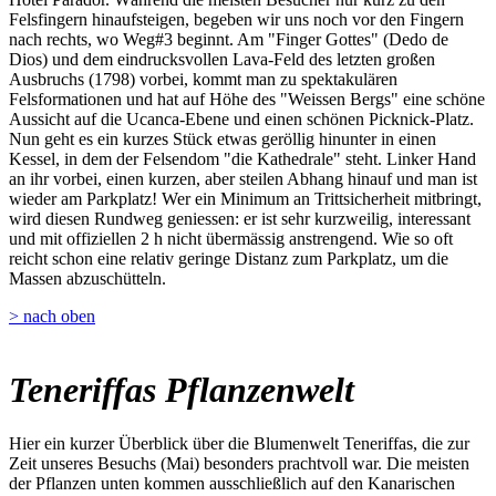
Felsfingern hinaufsteigen, begeben wir uns noch vor den Fingern
nach rechts, wo Weg#3 beginnt. Am "Finger Gottes" (Dedo de
Dios) und dem eindrucksvollen Lava-Feld des letzten großen
Ausbruchs (1798) vorbei, kommt man zu spektakulären
Felsformationen und hat auf Höhe des "Weissen Bergs" eine schöne
Aussicht auf die Ucanca-Ebene und einen schönen Picknick-Platz.
Nun geht es ein kurzes Stück etwas geröllig hinunter in einen
Kessel, in dem der Felsendom "die Kathedrale" steht. Linker Hand
an ihr vorbei, einen kurzen, aber steilen Abhang hinauf und man ist
wieder am Parkplatz! Wer ein Minimum an Trittsicherheit mitbringt,
wird diesen Rundweg geniessen: er ist sehr kurzweilig, interessant
und mit offiziellen 2 h nicht übermässig anstrengend. Wie so oft
reicht schon eine relativ geringe Distanz zum Parkplatz, um die
Massen abzuschütteln.
> nach oben
Teneriffas Pflanzenwelt
Hier ein kurzer Überblick über die Blumenwelt Teneriffas, die zur
Zeit unseres Besuchs (Mai) besonders prachtvoll war. Die meisten
der Pflanzen unten kommen ausschließlich auf den Kanarischen