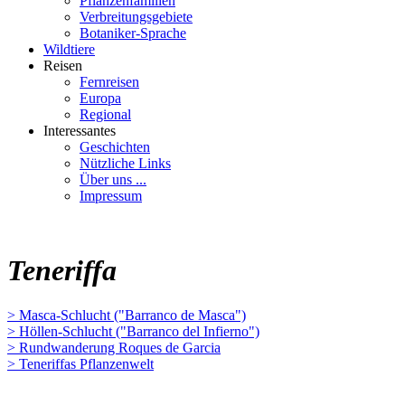
Pflanzenfamilien
Verbreitungsgebiete
Botaniker-Sprache
Wildtiere
Reisen
Fernreisen
Europa
Regional
Interessantes
Geschichten
Nützliche Links
Über uns ...
Impressum
Teneriffa
> Masca-Schlucht ("Barranco de Masca")
> Höllen-Schlucht ("Barranco del Infierno")
> Rundwanderung Roques de Garcia
> Teneriffas Pflanzenwelt