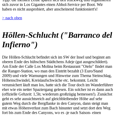
sich zuvor in Los Gigantes einen Abhol-Service per Boot. Wir
haben es nicht ausprobiert, aber anscheinend funktioniert's!
> nach oben
Höllen-Schlucht ("Barranco del
Infierno")
Die Höllen-Schlucht befindet sich im SW der Insel und beginnt am
oberen Ende des hübschen Städtchens Adeje (gut ausgeschildert).
Am Ende der Calle Los Molina beim Restaurant "Otelo" findet man
die Ranger-Station, wo man den Eintritt bezahlt (3 Euro/Stand
2009) und viele Warnungen und Hinweise zum Thema Steinschlag,
Höhenschwindel, Kreislaufschwäche etc. bekommt. Leicht
verunsichert läuft man los, hatte sich die Tour doch im Wanderführer
eher wie ein netter Spaziergang gelesen. Ein solcher ist es dann auch
(offizielle Gehzeit: 1,5h; wiederum großzügig bemessen!). Zunächst
geht es sehr aussichtsreich auf gleichbleibender Höhe auf sehr
gutem Weg durch die Bergflanke in den Canyon, dann steigt man
mit etwas Höhenverlust zum Bach hinunter und setzt dort den Weg
fort bis zum Ende des Canyons, wo es -je nach Saison- einen