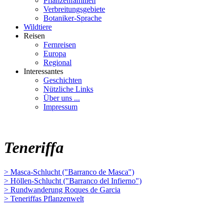
Pflanzenfamilien
Verbreitungsgebiete
Botaniker-Sprache
Wildtiere
Reisen
Fernreisen
Europa
Regional
Interessantes
Geschichten
Nützliche Links
Über uns ...
Impressum
Teneriffa
> Masca-Schlucht ("Barranco de Masca")
> Höllen-Schlucht ("Barranco del Infierno")
> Rundwanderung Roques de Garcia
> Teneriffas Pflanzenwelt