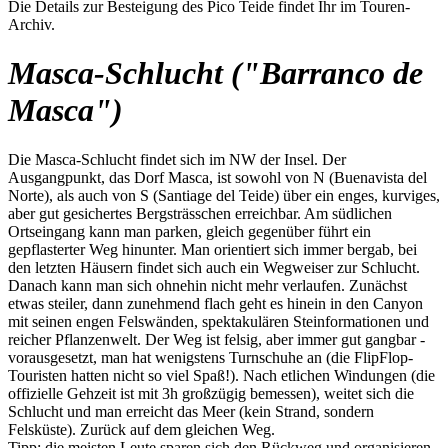
Die Details zur Besteigung des Pico Teide findet Ihr im Touren-
Archiv.
Masca-Schlucht ("Barranco de
Masca")
Die Masca-Schlucht findet sich im NW der Insel. Der
Ausgangpunkt, das Dorf Masca, ist sowohl von N (Buenavista del
Norte), als auch von S (Santiage del Teide) über ein enges, kurviges,
aber gut gesichertes Bergsträsschen erreichbar. Am südlichen
Ortseingang kann man parken, gleich gegenüber führt ein
gepflasterter Weg hinunter. Man orientiert sich immer bergab, bei
den letzten Häusern findet sich auch ein Wegweiser zur Schlucht.
Danach kann man sich ohnehin nicht mehr verlaufen. Zunächst
etwas steiler, dann zunehmend flach geht es hinein in den Canyon
mit seinen engen Felswänden, spektakulären Steinformationen und
reicher Pflanzenwelt. Der Weg ist felsig, aber immer gut gangbar -
vorausgesetzt, man hat wenigstens Turnschuhe an (die FlipFlop-
Touristen hatten nicht so viel Spaß!). Nach etlichen Windungen (die
offizielle Gehzeit ist mit 3h großzügig bemessen), weitet sich die
Schlucht und man erreicht das Meer (kein Strand, sondern
Felsküste). Zurück auf dem gleichen Weg.
Tipp: die meisten Leute sparen sich den Rückweg und organisieren