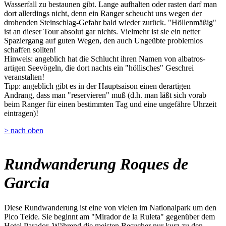
Wasserfall zu bestaunen gibt. Lange aufhalten oder rasten darf man
dort allerdings nicht, denn ein Ranger scheucht uns wegen der
drohenden Steinschlag-Gefahr bald wieder zurück. "Höllenmäßig"
ist an dieser Tour absolut gar nichts. Vielmehr ist sie ein netter
Spaziergang auf guten Wegen, den auch Ungeübte problemlos
schaffen sollten!
Hinweis: angeblich hat die Schlucht ihren Namen von albatros-
artigen Seevögeln, die dort nachts ein "höllisches" Geschrei
veranstalten!
Tipp: angeblich gibt es in der Hauptsaison einen derartigen
Andrang, dass man "reservieren" muß (d.h. man läßt sich vorab
beim Ranger für einen bestimmten Tag und eine ungefähre Uhrzeit
eintragen)!
> nach oben
Rundwanderung Roques de
Garcia
Diese Rundwanderung ist eine von vielen im Nationalpark um den
Pico Teide. Sie beginnt am "Mirador de la Ruleta" gegenüber dem
Hotel Parador. Während die meisten Besucher nur kurz zu den