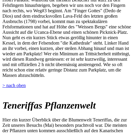
Felsfingern hinaufsteigen, begeben wir uns noch vor den Fingern
nach rechts, wo Weg#3 beginnt. Am "Finger Gottes" (Dedo de
Dios) und dem eindrucksvollen Lava-Feld des letzten großen
Ausbruchs (1798) vorbei, kommt man zu spektakulären
Felsformationen und hat auf Höhe des "Weissen Bergs" eine schöne
Aussicht auf die Ucanca-Ebene und einen schönen Picknick-Platz.
Nun geht es ein kurzes Stück etwas geröllig hinunter in einen
Kessel, in dem der Felsendom "die Kathedrale" steht. Linker Hand
an ihr vorbei, einen kurzen, aber steilen Abhang hinauf und man ist
wieder am Parkplatz! Wer ein Minimum an Trittsicherheit mitbringt,
wird diesen Rundweg geniessen: er ist sehr kurzweilig, interessant
und mit offiziellen 2 h nicht übermässig anstrengend. Wie so oft
reicht schon eine relativ geringe Distanz zum Parkplatz, um die
Massen abzuschütteln.
> nach oben
Teneriffas Pflanzenwelt
Hier ein kurzer Überblick über die Blumenwelt Teneriffas, die zur
Zeit unseres Besuchs (Mai) besonders prachtvoll war. Die meisten
der Pflanzen unten kommen ausschließlich auf den Kanarischen