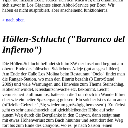
sich zuvor in Los Gigantes einen Abhol-Service per Boot. Wir
haben es nicht ausprobiert, aber anscheinend funktioniert's!
> nach oben
Höllen-Schlucht ("Barranco del
Infierno")
Die Höllen-Schlucht befindet sich im SW der Insel und beginnt am
oberen Ende des hübschen Städtchens Adeje (gut ausgeschildert).
Am Ende der Calle Los Molina beim Restaurant "Otelo" findet man
die Ranger-Station, wo man den Eintritt bezahlt (3 Euro/Stand
2009) und viele Warnungen und Hinweise zum Thema Steinschlag,
Höhenschwindel, Kreislaufschwäche etc. bekommt. Leicht
verunsichert läuft man los, hatte sich die Tour doch im Wanderführer
eher wie ein netter Spaziergang gelesen. Ein solcher ist es dann auch
(offizielle Gehzeit: 1,5h; wiederum großzügig bemessen!). Zunächst
geht es sehr aussichtsreich auf gleichbleibender Höhe auf sehr
gutem Weg durch die Bergflanke in den Canyon, dann steigt man
mit etwas Höhenverlust zum Bach hinunter und setzt dort den Weg
fort bis zum Ende des Canyons, wo es -je nach Saison- einen