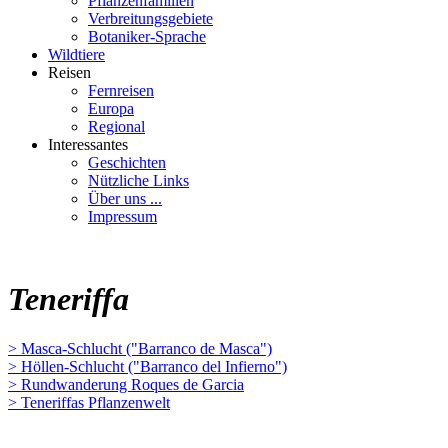
Pflanzenfamilien
Verbreitungsgebiete
Botaniker-Sprache
Wildtiere
Reisen
Fernreisen
Europa
Regional
Interessantes
Geschichten
Nützliche Links
Über uns ...
Impressum
Teneriffa
> Masca-Schlucht ("Barranco de Masca")
> Höllen-Schlucht ("Barranco del Infierno")
> Rundwanderung Roques de Garcia
> Teneriffas Pflanzenwelt