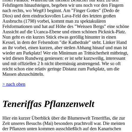
Felsfingern hinaufsteigen, begeben wir uns noch vor den Fingern
nach rechts, wo Weg#3 beginnt. Am "Finger Gottes" (Dedo de
Dios) und dem eindrucksvollen Lava-Feld des letzten großen
Ausbruchs (1798) vorbei, kommt man zu spektakulären
Felsformationen und hat auf Höhe des "Weissen Bergs" eine schöne
Aussicht auf die Ucanca-Ebene und einen schönen Picknick-Platz.
Nun geht es ein kurzes Stück etwas geröllig hinunter in einen
Kessel, in dem der Felsendom "die Kathedrale" steht. Linker Hand
an ihr vorbei, einen kurzen, aber steilen Abhang hinauf und man ist
wieder am Parkplatz! Wer ein Minimum an Trittsicherheit mitbringt,
wird diesen Rundweg geniessen: er ist sehr kurzweilig, interessant
und mit offiziellen 2 h nicht übermässig anstrengend. Wie so oft
reicht schon eine relativ geringe Distanz zum Parkplatz, um die
Massen abzuschütteln.
> nach oben
Teneriffas Pflanzenwelt
Hier ein kurzer Überblick über die Blumenwelt Teneriffas, die zur
Zeit unseres Besuchs (Mai) besonders prachtvoll war. Die meisten
der Pflanzen unten kommen ausschließlich auf den Kanarischen