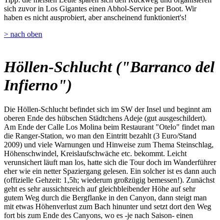
sich zuvor in Los Gigantes einen Abhol-Service per Boot. Wir
haben es nicht ausprobiert, aber anscheinend funktioniert's!
> nach oben
Höllen-Schlucht ("Barranco del
Infierno")
Die Höllen-Schlucht befindet sich im SW der Insel und beginnt am
oberen Ende des hübschen Städtchens Adeje (gut ausgeschildert).
Am Ende der Calle Los Molina beim Restaurant "Otelo" findet man
die Ranger-Station, wo man den Eintritt bezahlt (3 Euro/Stand
2009) und viele Warnungen und Hinweise zum Thema Steinschlag,
Höhenschwindel, Kreislaufschwäche etc. bekommt. Leicht
verunsichert läuft man los, hatte sich die Tour doch im Wanderführer
eher wie ein netter Spaziergang gelesen. Ein solcher ist es dann auch
(offizielle Gehzeit: 1,5h; wiederum großzügig bemessen!). Zunächst
geht es sehr aussichtsreich auf gleichbleibender Höhe auf sehr
gutem Weg durch die Bergflanke in den Canyon, dann steigt man
mit etwas Höhenverlust zum Bach hinunter und setzt dort den Weg
fort bis zum Ende des Canyons, wo es -je nach Saison- einen