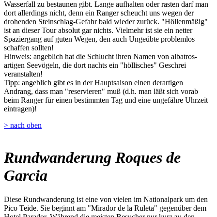
Wasserfall zu bestaunen gibt. Lange aufhalten oder rasten darf man
dort allerdings nicht, denn ein Ranger scheucht uns wegen der
drohenden Steinschlag-Gefahr bald wieder zurück. "Höllenmäßig"
ist an dieser Tour absolut gar nichts. Vielmehr ist sie ein netter
Spaziergang auf guten Wegen, den auch Ungeübte problemlos
schaffen sollten!
Hinweis: angeblich hat die Schlucht ihren Namen von albatros-
artigen Seevögeln, die dort nachts ein "höllisches" Geschrei
veranstalten!
Tipp: angeblich gibt es in der Hauptsaison einen derartigen
Andrang, dass man "reservieren" muß (d.h. man läßt sich vorab
beim Ranger für einen bestimmten Tag und eine ungefähre Uhrzeit
eintragen)!
> nach oben
Rundwanderung Roques de
Garcia
Diese Rundwanderung ist eine von vielen im Nationalpark um den
Pico Teide. Sie beginnt am "Mirador de la Ruleta" gegenüber dem
Hotel Parador. Während die meisten Besucher nur kurz zu den