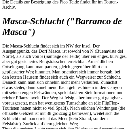
Die Details zur Besteigung des Pico Teide findet Ihr im Touren-
Archiv.
Masca-Schlucht ("Barranco de
Masca")
Die Masca-Schlucht findet sich im NW der Insel. Der
Ausgangpunkt, das Dorf Masca, ist sowohl von N (Buenavista del
Norte), als auch von S (Santiage del Teide) über ein enges, kurviges,
aber gut gesichertes Bergsträsschen erreichbar. Am südlichen
Ortseingang kann man parken, gleich gegenüber führt ein
gepflasterter Weg hinunter. Man orientiert sich immer bergab, bei
den letzten Häusern findet sich auch ein Wegweiser zur Schlucht.
Danach kann man sich ohnehin nicht mehr verlaufen. Zunächst
etwas steiler, dann zunehmend flach geht es hinein in den Canyon
mit seinen engen Felswänden, spektakulären Steinformationen und
reicher Pflanzenwelt. Der Weg ist felsig, aber immer gut gangbar -
vorausgesetzt, man hat wenigstens Turnschuhe an (die FlipFlop-
Touristen hatten nicht so viel Spaß!). Nach etlichen Windungen (die
offizielle Gehzeit ist mit 3h großzügig bemessen), weitet sich die
Schlucht und man erreicht das Meer (kein Strand, sondern
Felsküste). Zurück auf dem gleichen Weg.
Tipp: die meisten Leute sparen sich den Rückweg und organisieren