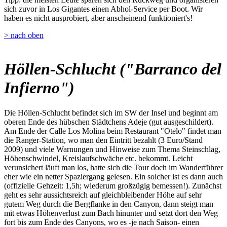
sich zuvor in Los Gigantes einen Abhol-Service per Boot. Wir
haben es nicht ausprobiert, aber anscheinend funktioniert's!
> nach oben
Höllen-Schlucht ("Barranco del
Infierno")
Die Höllen-Schlucht befindet sich im SW der Insel und beginnt am
oberen Ende des hübschen Städtchens Adeje (gut ausgeschildert).
Am Ende der Calle Los Molina beim Restaurant "Otelo" findet man
die Ranger-Station, wo man den Eintritt bezahlt (3 Euro/Stand
2009) und viele Warnungen und Hinweise zum Thema Steinschlag,
Höhenschwindel, Kreislaufschwäche etc. bekommt. Leicht
verunsichert läuft man los, hatte sich die Tour doch im Wanderführer
eher wie ein netter Spaziergang gelesen. Ein solcher ist es dann auch
(offizielle Gehzeit: 1,5h; wiederum großzügig bemessen!). Zunächst
geht es sehr aussichtsreich auf gleichbleibender Höhe auf sehr
gutem Weg durch die Bergflanke in den Canyon, dann steigt man
mit etwas Höhenverlust zum Bach hinunter und setzt dort den Weg
fort bis zum Ende des Canyons, wo es -je nach Saison- einen