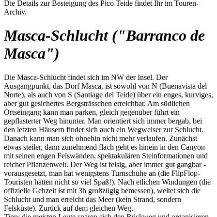
Die Details zur Besteigung des Pico Teide findet Ihr im Touren-
Archiv.
Masca-Schlucht ("Barranco de
Masca")
Die Masca-Schlucht findet sich im NW der Insel. Der
Ausgangpunkt, das Dorf Masca, ist sowohl von N (Buenavista del
Norte), als auch von S (Santiage del Teide) über ein enges, kurviges,
aber gut gesichertes Bergsträsschen erreichbar. Am südlichen
Ortseingang kann man parken, gleich gegenüber führt ein
gepflasterter Weg hinunter. Man orientiert sich immer bergab, bei
den letzten Häusern findet sich auch ein Wegweiser zur Schlucht.
Danach kann man sich ohnehin nicht mehr verlaufen. Zunächst
etwas steiler, dann zunehmend flach geht es hinein in den Canyon
mit seinen engen Felswänden, spektakulären Steinformationen und
reicher Pflanzenwelt. Der Weg ist felsig, aber immer gut gangbar -
vorausgesetzt, man hat wenigstens Turnschuhe an (die FlipFlop-
Touristen hatten nicht so viel Spaß!). Nach etlichen Windungen (die
offizielle Gehzeit ist mit 3h großzügig bemessen), weitet sich die
Schlucht und man erreicht das Meer (kein Strand, sondern
Felsküste). Zurück auf dem gleichen Weg.
Tipp: die meisten Leute sparen sich den Rückweg und organisieren