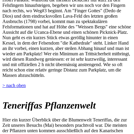
Felsfingern hinaufsteigen, begeben wir uns noch vor den Fingern
nach rechts, wo Weg#3 beginnt. Am "Finger Gottes" (Dedo de
Dios) und dem eindrucksvollen Lava-Feld des letzten großen
Ausbruchs (1798) vorbei, kommt man zu spektakulären
Felsformationen und hat auf Höhe des "Weissen Bergs" eine schöne
Aussicht auf die Ucanca-Ebene und einen schönen Picknick-Platz.
Nun geht es ein kurzes Stück etwas geröllig hinunter in einen
Kessel, in dem der Felsendom "die Kathedrale" steht. Linker Hand
an ihr vorbei, einen kurzen, aber steilen Abhang hinauf und man ist
wieder am Parkplatz! Wer ein Minimum an Trittsicherheit mitbringt,
wird diesen Rundweg geniessen: er ist sehr kurzweilig, interessant
und mit offiziellen 2 h nicht übermässig anstrengend. Wie so oft
reicht schon eine relativ geringe Distanz zum Parkplatz, um die
Massen abzuschütteln.
> nach oben
Teneriffas Pflanzenwelt
Hier ein kurzer Überblick über die Blumenwelt Teneriffas, die zur
Zeit unseres Besuchs (Mai) besonders prachtvoll war. Die meisten
der Pflanzen unten kommen ausschließlich auf den Kanarischen