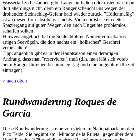
Wasserfall zu bestaunen gibt. Lange aufhalten oder rasten darf man
dort allerdings nicht, denn ein Ranger scheucht uns wegen der
drohenden Steinschlag-Gefahr bald wieder zurück. "Höllenmäßig"
ist an dieser Tour absolut gar nichts. Vielmehr ist sie ein netter
Spaziergang auf guten Wegen, den auch Ungeübte problemlos
schaffen sollten!
Hinweis: angeblich hat die Schlucht ihren Namen von albatros-
artigen Seevögeln, die dort nachts ein "höllisches" Geschrei
veranstalten!
Tipp: angeblich gibt es in der Hauptsaison einen derartigen
Andrang, dass man "reservieren" muß (d.h. man läßt sich vorab
beim Ranger für einen bestimmten Tag und eine ungefähre Uhrzeit
eintragen)!
> nach oben
Rundwanderung Roques de
Garcia
Diese Rundwanderung ist eine von vielen im Nationalpark um den
Pico Teide. Sie beginnt am "Mirador de la Ruleta" gegenüber dem
Hotel Parador. Während die meisten Besucher nur kurz zu den