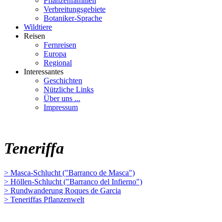
Pflanzenfamilien
Verbreitungsgebiete
Botaniker-Sprache
Wildtiere
Reisen
Fernreisen
Europa
Regional
Interessantes
Geschichten
Nützliche Links
Über uns ...
Impressum
Teneriffa
> Masca-Schlucht ("Barranco de Masca")
> Höllen-Schlucht ("Barranco del Infierno")
> Rundwanderung Roques de Garcia
> Teneriffas Pflanzenwelt