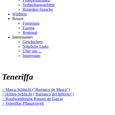
Pflanzenfamilien
Verbreitungsgebiete
Botaniker-Sprache
Wildtiere
Reisen
Fernreisen
Europa
Regional
Interessantes
Geschichten
Nützliche Links
Über uns ...
Impressum
Teneriffa
> Masca-Schlucht ("Barranco de Masca")
> Höllen-Schlucht ("Barranco del Infierno")
> Rundwanderung Roques de Garcia
> Teneriffas Pflanzenwelt