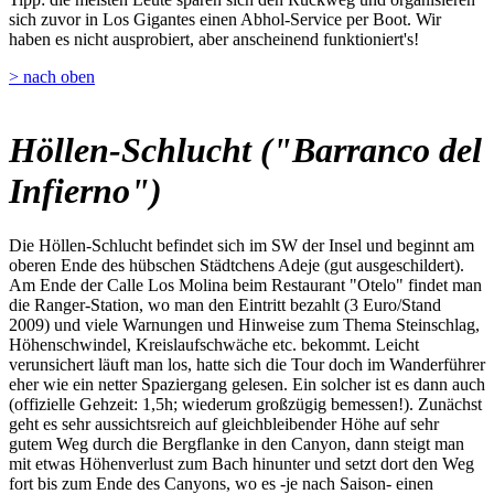
sich zuvor in Los Gigantes einen Abhol-Service per Boot. Wir
haben es nicht ausprobiert, aber anscheinend funktioniert's!
> nach oben
Höllen-Schlucht ("Barranco del
Infierno")
Die Höllen-Schlucht befindet sich im SW der Insel und beginnt am
oberen Ende des hübschen Städtchens Adeje (gut ausgeschildert).
Am Ende der Calle Los Molina beim Restaurant "Otelo" findet man
die Ranger-Station, wo man den Eintritt bezahlt (3 Euro/Stand
2009) und viele Warnungen und Hinweise zum Thema Steinschlag,
Höhenschwindel, Kreislaufschwäche etc. bekommt. Leicht
verunsichert läuft man los, hatte sich die Tour doch im Wanderführer
eher wie ein netter Spaziergang gelesen. Ein solcher ist es dann auch
(offizielle Gehzeit: 1,5h; wiederum großzügig bemessen!). Zunächst
geht es sehr aussichtsreich auf gleichbleibender Höhe auf sehr
gutem Weg durch die Bergflanke in den Canyon, dann steigt man
mit etwas Höhenverlust zum Bach hinunter und setzt dort den Weg
fort bis zum Ende des Canyons, wo es -je nach Saison- einen