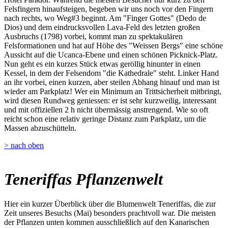
Felsfingern hinaufsteigen, begeben wir uns noch vor den Fingern
nach rechts, wo Weg#3 beginnt. Am "Finger Gottes" (Dedo de
Dios) und dem eindrucksvollen Lava-Feld des letzten großen
Ausbruchs (1798) vorbei, kommt man zu spektakulären
Felsformationen und hat auf Höhe des "Weissen Bergs" eine schöne
Aussicht auf die Ucanca-Ebene und einen schönen Picknick-Platz.
Nun geht es ein kurzes Stück etwas geröllig hinunter in einen
Kessel, in dem der Felsendom "die Kathedrale" steht. Linker Hand
an ihr vorbei, einen kurzen, aber steilen Abhang hinauf und man ist
wieder am Parkplatz! Wer ein Minimum an Trittsicherheit mitbringt,
wird diesen Rundweg geniessen: er ist sehr kurzweilig, interessant
und mit offiziellen 2 h nicht übermässig anstrengend. Wie so oft
reicht schon eine relativ geringe Distanz zum Parkplatz, um die
Massen abzuschütteln.
> nach oben
Teneriffas Pflanzenwelt
Hier ein kurzer Überblick über die Blumenwelt Teneriffas, die zur
Zeit unseres Besuchs (Mai) besonders prachtvoll war. Die meisten
der Pflanzen unten kommen ausschließlich auf den Kanarischen