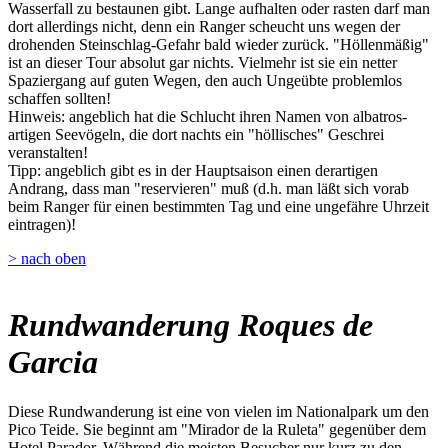
Wasserfall zu bestaunen gibt. Lange aufhalten oder rasten darf man
dort allerdings nicht, denn ein Ranger scheucht uns wegen der
drohenden Steinschlag-Gefahr bald wieder zurück. "Höllenmäßig"
ist an dieser Tour absolut gar nichts. Vielmehr ist sie ein netter
Spaziergang auf guten Wegen, den auch Ungeübte problemlos
schaffen sollten!
Hinweis: angeblich hat die Schlucht ihren Namen von albatros-
artigen Seevögeln, die dort nachts ein "höllisches" Geschrei
veranstalten!
Tipp: angeblich gibt es in der Hauptsaison einen derartigen
Andrang, dass man "reservieren" muß (d.h. man läßt sich vorab
beim Ranger für einen bestimmten Tag und eine ungefähre Uhrzeit
eintragen)!
> nach oben
Rundwanderung Roques de
Garcia
Diese Rundwanderung ist eine von vielen im Nationalpark um den
Pico Teide. Sie beginnt am "Mirador de la Ruleta" gegenüber dem
Hotel Parador. Während die meisten Besucher nur kurz zu den