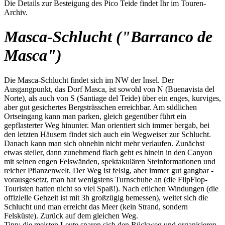
Die Details zur Besteigung des Pico Teide findet Ihr im Touren-
Archiv.
Masca-Schlucht ("Barranco de
Masca")
Die Masca-Schlucht findet sich im NW der Insel. Der
Ausgangpunkt, das Dorf Masca, ist sowohl von N (Buenavista del
Norte), als auch von S (Santiage del Teide) über ein enges, kurviges,
aber gut gesichertes Bergsträsschen erreichbar. Am südlichen
Ortseingang kann man parken, gleich gegenüber führt ein
gepflasterter Weg hinunter. Man orientiert sich immer bergab, bei
den letzten Häusern findet sich auch ein Wegweiser zur Schlucht.
Danach kann man sich ohnehin nicht mehr verlaufen. Zunächst
etwas steiler, dann zunehmend flach geht es hinein in den Canyon
mit seinen engen Felswänden, spektakulären Steinformationen und
reicher Pflanzenwelt. Der Weg ist felsig, aber immer gut gangbar -
vorausgesetzt, man hat wenigstens Turnschuhe an (die FlipFlop-
Touristen hatten nicht so viel Spaß!). Nach etlichen Windungen (die
offizielle Gehzeit ist mit 3h großzügig bemessen), weitet sich die
Schlucht und man erreicht das Meer (kein Strand, sondern
Felsküste). Zurück auf dem gleichen Weg.
Tipp: die meisten Leute sparen sich den Rückweg und organisieren