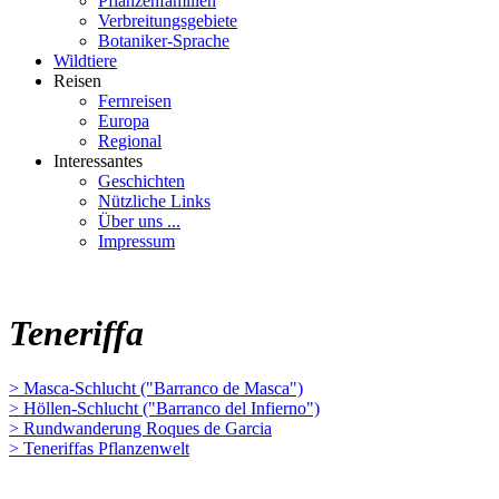
Pflanzenfamilien
Verbreitungsgebiete
Botaniker-Sprache
Wildtiere
Reisen
Fernreisen
Europa
Regional
Interessantes
Geschichten
Nützliche Links
Über uns ...
Impressum
Teneriffa
> Masca-Schlucht ("Barranco de Masca")
> Höllen-Schlucht ("Barranco del Infierno")
> Rundwanderung Roques de Garcia
> Teneriffas Pflanzenwelt