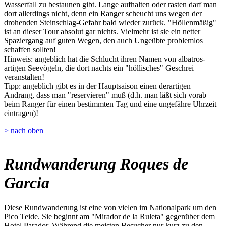
Wasserfall zu bestaunen gibt. Lange aufhalten oder rasten darf man
dort allerdings nicht, denn ein Ranger scheucht uns wegen der
drohenden Steinschlag-Gefahr bald wieder zurück. "Höllenmäßig"
ist an dieser Tour absolut gar nichts. Vielmehr ist sie ein netter
Spaziergang auf guten Wegen, den auch Ungeübte problemlos
schaffen sollten!
Hinweis: angeblich hat die Schlucht ihren Namen von albatros-
artigen Seevögeln, die dort nachts ein "höllisches" Geschrei
veranstalten!
Tipp: angeblich gibt es in der Hauptsaison einen derartigen
Andrang, dass man "reservieren" muß (d.h. man läßt sich vorab
beim Ranger für einen bestimmten Tag und eine ungefähre Uhrzeit
eintragen)!
> nach oben
Rundwanderung Roques de
Garcia
Diese Rundwanderung ist eine von vielen im Nationalpark um den
Pico Teide. Sie beginnt am "Mirador de la Ruleta" gegenüber dem
Hotel Parador. Während die meisten Besucher nur kurz zu den