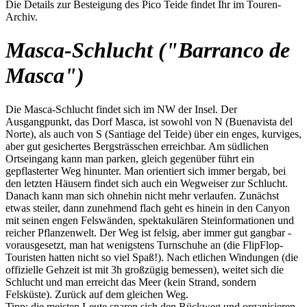
Die Details zur Besteigung des Pico Teide findet Ihr im Touren-
Archiv.
Masca-Schlucht ("Barranco de
Masca")
Die Masca-Schlucht findet sich im NW der Insel. Der
Ausgangpunkt, das Dorf Masca, ist sowohl von N (Buenavista del
Norte), als auch von S (Santiage del Teide) über ein enges, kurviges,
aber gut gesichertes Bergsträsschen erreichbar. Am südlichen
Ortseingang kann man parken, gleich gegenüber führt ein
gepflasterter Weg hinunter. Man orientiert sich immer bergab, bei
den letzten Häusern findet sich auch ein Wegweiser zur Schlucht.
Danach kann man sich ohnehin nicht mehr verlaufen. Zunächst
etwas steiler, dann zunehmend flach geht es hinein in den Canyon
mit seinen engen Felswänden, spektakulären Steinformationen und
reicher Pflanzenwelt. Der Weg ist felsig, aber immer gut gangbar -
vorausgesetzt, man hat wenigstens Turnschuhe an (die FlipFlop-
Touristen hatten nicht so viel Spaß!). Nach etlichen Windungen (die
offizielle Gehzeit ist mit 3h großzügig bemessen), weitet sich die
Schlucht und man erreicht das Meer (kein Strand, sondern
Felsküste). Zurück auf dem gleichen Weg.
Tipp: die meisten Leute sparen sich den Rückweg und organisieren