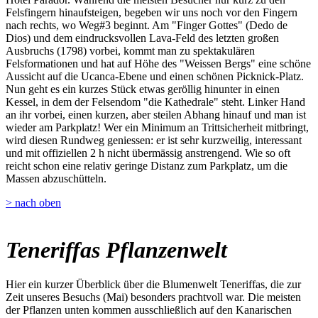
Felsfingern hinaufsteigen, begeben wir uns noch vor den Fingern
nach rechts, wo Weg#3 beginnt. Am "Finger Gottes" (Dedo de
Dios) und dem eindrucksvollen Lava-Feld des letzten großen
Ausbruchs (1798) vorbei, kommt man zu spektakulären
Felsformationen und hat auf Höhe des "Weissen Bergs" eine schöne
Aussicht auf die Ucanca-Ebene und einen schönen Picknick-Platz.
Nun geht es ein kurzes Stück etwas geröllig hinunter in einen
Kessel, in dem der Felsendom "die Kathedrale" steht. Linker Hand
an ihr vorbei, einen kurzen, aber steilen Abhang hinauf und man ist
wieder am Parkplatz! Wer ein Minimum an Trittsicherheit mitbringt,
wird diesen Rundweg geniessen: er ist sehr kurzweilig, interessant
und mit offiziellen 2 h nicht übermässig anstrengend. Wie so oft
reicht schon eine relativ geringe Distanz zum Parkplatz, um die
Massen abzuschütteln.
> nach oben
Teneriffas Pflanzenwelt
Hier ein kurzer Überblick über die Blumenwelt Teneriffas, die zur
Zeit unseres Besuchs (Mai) besonders prachtvoll war. Die meisten
der Pflanzen unten kommen ausschließlich auf den Kanarischen