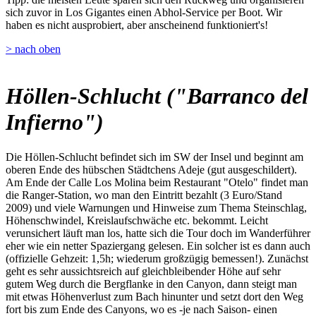
sich zuvor in Los Gigantes einen Abhol-Service per Boot. Wir
haben es nicht ausprobiert, aber anscheinend funktioniert's!
> nach oben
Höllen-Schlucht ("Barranco del
Infierno")
Die Höllen-Schlucht befindet sich im SW der Insel und beginnt am
oberen Ende des hübschen Städtchens Adeje (gut ausgeschildert).
Am Ende der Calle Los Molina beim Restaurant "Otelo" findet man
die Ranger-Station, wo man den Eintritt bezahlt (3 Euro/Stand
2009) und viele Warnungen und Hinweise zum Thema Steinschlag,
Höhenschwindel, Kreislaufschwäche etc. bekommt. Leicht
verunsichert läuft man los, hatte sich die Tour doch im Wanderführer
eher wie ein netter Spaziergang gelesen. Ein solcher ist es dann auch
(offizielle Gehzeit: 1,5h; wiederum großzügig bemessen!). Zunächst
geht es sehr aussichtsreich auf gleichbleibender Höhe auf sehr
gutem Weg durch die Bergflanke in den Canyon, dann steigt man
mit etwas Höhenverlust zum Bach hinunter und setzt dort den Weg
fort bis zum Ende des Canyons, wo es -je nach Saison- einen