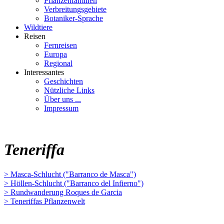
Pflanzenfamilien
Verbreitungsgebiete
Botaniker-Sprache
Wildtiere
Reisen
Fernreisen
Europa
Regional
Interessantes
Geschichten
Nützliche Links
Über uns ...
Impressum
Teneriffa
> Masca-Schlucht ("Barranco de Masca")
> Höllen-Schlucht ("Barranco del Infierno")
> Rundwanderung Roques de Garcia
> Teneriffas Pflanzenwelt