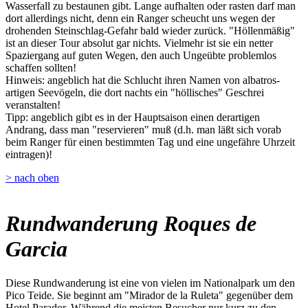
Wasserfall zu bestaunen gibt. Lange aufhalten oder rasten darf man
dort allerdings nicht, denn ein Ranger scheucht uns wegen der
drohenden Steinschlag-Gefahr bald wieder zurück. "Höllenmäßig"
ist an dieser Tour absolut gar nichts. Vielmehr ist sie ein netter
Spaziergang auf guten Wegen, den auch Ungeübte problemlos
schaffen sollten!
Hinweis: angeblich hat die Schlucht ihren Namen von albatros-
artigen Seevögeln, die dort nachts ein "höllisches" Geschrei
veranstalten!
Tipp: angeblich gibt es in der Hauptsaison einen derartigen
Andrang, dass man "reservieren" muß (d.h. man läßt sich vorab
beim Ranger für einen bestimmten Tag und eine ungefähre Uhrzeit
eintragen)!
> nach oben
Rundwanderung Roques de
Garcia
Diese Rundwanderung ist eine von vielen im Nationalpark um den
Pico Teide. Sie beginnt am "Mirador de la Ruleta" gegenüber dem
Hotel Parador. Während die meisten Besucher nur kurz zu den