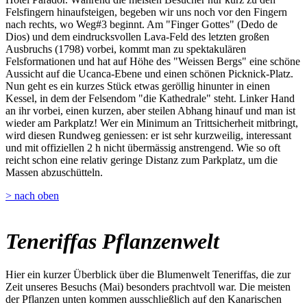
Felsfingern hinaufsteigen, begeben wir uns noch vor den Fingern
nach rechts, wo Weg#3 beginnt. Am "Finger Gottes" (Dedo de
Dios) und dem eindrucksvollen Lava-Feld des letzten großen
Ausbruchs (1798) vorbei, kommt man zu spektakulären
Felsformationen und hat auf Höhe des "Weissen Bergs" eine schöne
Aussicht auf die Ucanca-Ebene und einen schönen Picknick-Platz.
Nun geht es ein kurzes Stück etwas geröllig hinunter in einen
Kessel, in dem der Felsendom "die Kathedrale" steht. Linker Hand
an ihr vorbei, einen kurzen, aber steilen Abhang hinauf und man ist
wieder am Parkplatz! Wer ein Minimum an Trittsicherheit mitbringt,
wird diesen Rundweg geniessen: er ist sehr kurzweilig, interessant
und mit offiziellen 2 h nicht übermässig anstrengend. Wie so oft
reicht schon eine relativ geringe Distanz zum Parkplatz, um die
Massen abzuschütteln.
> nach oben
Teneriffas Pflanzenwelt
Hier ein kurzer Überblick über die Blumenwelt Teneriffas, die zur
Zeit unseres Besuchs (Mai) besonders prachtvoll war. Die meisten
der Pflanzen unten kommen ausschließlich auf den Kanarischen