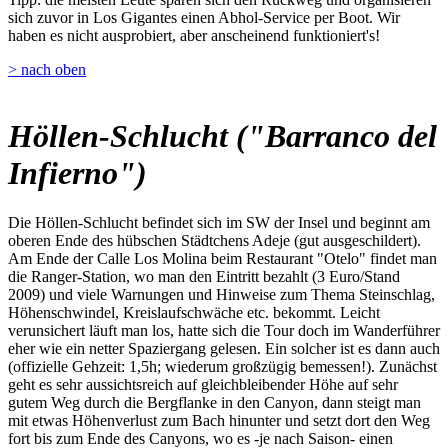
sich zuvor in Los Gigantes einen Abhol-Service per Boot. Wir
haben es nicht ausprobiert, aber anscheinend funktioniert's!
> nach oben
Höllen-Schlucht ("Barranco del
Infierno")
Die Höllen-Schlucht befindet sich im SW der Insel und beginnt am
oberen Ende des hübschen Städtchens Adeje (gut ausgeschildert).
Am Ende der Calle Los Molina beim Restaurant "Otelo" findet man
die Ranger-Station, wo man den Eintritt bezahlt (3 Euro/Stand
2009) und viele Warnungen und Hinweise zum Thema Steinschlag,
Höhenschwindel, Kreislaufschwäche etc. bekommt. Leicht
verunsichert läuft man los, hatte sich die Tour doch im Wanderführer
eher wie ein netter Spaziergang gelesen. Ein solcher ist es dann auch
(offizielle Gehzeit: 1,5h; wiederum großzügig bemessen!). Zunächst
geht es sehr aussichtsreich auf gleichbleibender Höhe auf sehr
gutem Weg durch die Bergflanke in den Canyon, dann steigt man
mit etwas Höhenverlust zum Bach hinunter und setzt dort den Weg
fort bis zum Ende des Canyons, wo es -je nach Saison- einen