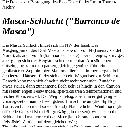
Die Details zur Besteigung des Pico Teide findet Ihr im Touren-
Archiv.
Masca-Schlucht ("Barranco de
Masca")
Die Masca-Schlucht findet sich im NW der Insel. Der
Ausgangpunkt, das Dorf Masca, ist sowohl von N (Buenavista del
Norte), als auch von S (Santiage del Teide) über ein enges, kurviges,
aber gut gesichertes Bergsträsschen erreichbar. Am südlichen
Ortseingang kann man parken, gleich gegenüber führt ein
gepflasterter Weg hinunter. Man orientiert sich immer bergab, bei
den letzten Häusern findet sich auch ein Wegweiser zur Schlucht.
Danach kann man sich ohnehin nicht mehr verlaufen. Zunächst
etwas steiler, dann zunehmend flach geht es hinein in den Canyon
mit seinen engen Felswänden, spektakulären Steinformationen und
reicher Pflanzenwelt. Der Weg ist felsig, aber immer gut gangbar -
vorausgesetzt, man hat wenigstens Turnschuhe an (die FlipFlop-
Touristen hatten nicht so viel Spaß!). Nach etlichen Windungen (die
offizielle Gehzeit ist mit 3h großzügig bemessen), weitet sich die
Schlucht und man erreicht das Meer (kein Strand, sondern
Felsküste). Zurück auf dem gleichen Weg.
Tipp: die meisten Leute sparen sich den Rückweg und organisieren