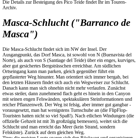
Die Details zur Besteigung des Pico Teide findet Ihr im Touren-
Archiv.
Masca-Schlucht ("Barranco de
Masca")
Die Masca-Schlucht findet sich im NW der Insel. Der
Ausgangpunkt, das Dorf Masca, ist sowohl von N (Buenavista del
Norte), als auch von S (Santiage del Teide) über ein enges, kurviges,
aber gut gesichertes Bergsträsschen erreichbar. Am südlichen
Ortseingang kann man parken, gleich gegenüber führt ein
gepflasterter Weg hinunter. Man orientiert sich immer bergab, bei
den letzten Häusern findet sich auch ein Wegweiser zur Schlucht.
Danach kann man sich ohnehin nicht mehr verlaufen. Zunächst
etwas steiler, dann zunehmend flach geht es hinein in den Canyon
mit seinen engen Felswänden, spektakulären Steinformationen und
reicher Pflanzenwelt. Der Weg ist felsig, aber immer gut gangbar -
vorausgesetzt, man hat wenigstens Turnschuhe an (die FlipFlop-
Touristen hatten nicht so viel Spaß!). Nach etlichen Windungen (die
offizielle Gehzeit ist mit 3h großzügig bemessen), weitet sich die
Schlucht und man erreicht das Meer (kein Strand, sondern
Felsküste). Zurück auf dem gleichen Weg.
Tipp: die meisten Leute sparen sich den Rückweg und organisieren