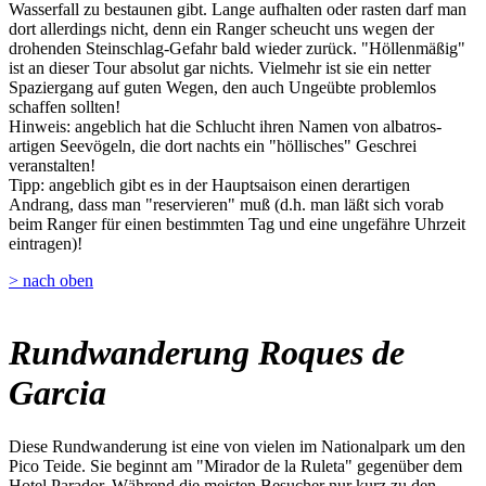
Wasserfall zu bestaunen gibt. Lange aufhalten oder rasten darf man
dort allerdings nicht, denn ein Ranger scheucht uns wegen der
drohenden Steinschlag-Gefahr bald wieder zurück. "Höllenmäßig"
ist an dieser Tour absolut gar nichts. Vielmehr ist sie ein netter
Spaziergang auf guten Wegen, den auch Ungeübte problemlos
schaffen sollten!
Hinweis: angeblich hat die Schlucht ihren Namen von albatros-
artigen Seevögeln, die dort nachts ein "höllisches" Geschrei
veranstalten!
Tipp: angeblich gibt es in der Hauptsaison einen derartigen
Andrang, dass man "reservieren" muß (d.h. man läßt sich vorab
beim Ranger für einen bestimmten Tag und eine ungefähre Uhrzeit
eintragen)!
> nach oben
Rundwanderung Roques de
Garcia
Diese Rundwanderung ist eine von vielen im Nationalpark um den
Pico Teide. Sie beginnt am "Mirador de la Ruleta" gegenüber dem
Hotel Parador. Während die meisten Besucher nur kurz zu den