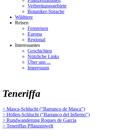
Pflanzenfamilien
Verbreitungsgebiete
Botaniker-Sprache
Wildtiere
Reisen
Fernreisen
Europa
Regional
Interessantes
Geschichten
Nützliche Links
Über uns ...
Impressum
Teneriffa
> Masca-Schlucht ("Barranco de Masca")
> Höllen-Schlucht ("Barranco del Infierno")
> Rundwanderung Roques de Garcia
> Teneriffas Pflanzenwelt