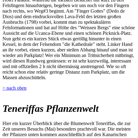
Felsfingern hinaufsteigen, begeben wir uns noch vor den Fingern
nach rechts, wo Weg#3 beginnt. Am "Finger Gottes" (Dedo de
Dios) und dem eindrucksvollen Lava-Feld des letzten großen
Ausbruchs (1798) vorbei, kommt man zu spektakulären
Felsformationen und hat auf Höhe des "Weissen Bergs" eine schöne
Aussicht auf die Ucanca-Ebene und einen schönen Picknick-Platz.
Nun geht es ein kurzes Stück etwas geröllig hinunter in einen
Kessel, in dem der Felsendom "die Kathedrale" steht. Linker Hand
an ihr vorbei, einen kurzen, aber steilen Abhang hinauf und man ist
wieder am Parkplatz! Wer ein Minimum an Trittsicherheit mitbringt,
wird diesen Rundweg geniessen: er ist sehr kurzweilig, interessant
und mit offiziellen 2 h nicht übermässig anstrengend. Wie so oft
reicht schon eine relativ geringe Distanz zum Parkplatz, um die
Massen abzuschütteln.
> nach oben
Teneriffas Pflanzenwelt
Hier ein kurzer Überblick über die Blumenwelt Teneriffas, die zur
Zeit unseres Besuchs (Mai) besonders prachtvoll war. Die meisten
der Pflanzen unten kommen ausschließlich auf den Kanarischen