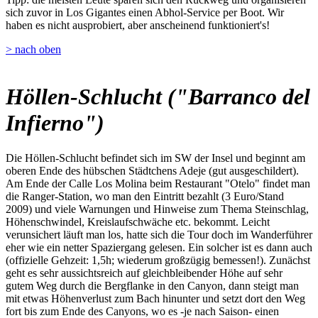
sich zuvor in Los Gigantes einen Abhol-Service per Boot. Wir
haben es nicht ausprobiert, aber anscheinend funktioniert's!
> nach oben
Höllen-Schlucht ("Barranco del
Infierno")
Die Höllen-Schlucht befindet sich im SW der Insel und beginnt am
oberen Ende des hübschen Städtchens Adeje (gut ausgeschildert).
Am Ende der Calle Los Molina beim Restaurant "Otelo" findet man
die Ranger-Station, wo man den Eintritt bezahlt (3 Euro/Stand
2009) und viele Warnungen und Hinweise zum Thema Steinschlag,
Höhenschwindel, Kreislaufschwäche etc. bekommt. Leicht
verunsichert läuft man los, hatte sich die Tour doch im Wanderführer
eher wie ein netter Spaziergang gelesen. Ein solcher ist es dann auch
(offizielle Gehzeit: 1,5h; wiederum großzügig bemessen!). Zunächst
geht es sehr aussichtsreich auf gleichbleibender Höhe auf sehr
gutem Weg durch die Bergflanke in den Canyon, dann steigt man
mit etwas Höhenverlust zum Bach hinunter und setzt dort den Weg
fort bis zum Ende des Canyons, wo es -je nach Saison- einen