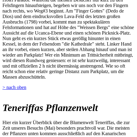
Felsfingern hinaufsteigen, begeben wir uns noch vor den Fingern
nach rechts, wo Weg#3 beginnt. Am "Finger Gottes" (Dedo de
Dios) und dem eindrucksvollen Lava-Feld des letzten großen
Ausbruchs (1798) vorbei, kommt man zu spektakulären
Felsformationen und hat auf Höhe des "Weissen Bergs" eine schöne
Aussicht auf die Ucanca-Ebene und einen schönen Picknick-Platz.
Nun geht es ein kurzes Stück etwas geröllig hinunter in einen
Kessel, in dem der Felsendom "die Kathedrale" steht. Linker Hand
an ihr vorbei, einen kurzen, aber steilen Abhang hinauf und man ist
wieder am Parkplatz! Wer ein Minimum an Trittsicherheit mitbringt,
wird diesen Rundweg geniessen: er ist sehr kurzweilig, interessant
und mit offiziellen 2 h nicht übermässig anstrengend. Wie so oft
reicht schon eine relativ geringe Distanz zum Parkplatz, um die
Massen abzuschütteln.
> nach oben
Teneriffas Pflanzenwelt
Hier ein kurzer Überblick über die Blumenwelt Teneriffas, die zur
Zeit unseres Besuchs (Mai) besonders prachtvoll war. Die meisten
der Pflanzen unten kommen ausschließlich auf den Kanarischen