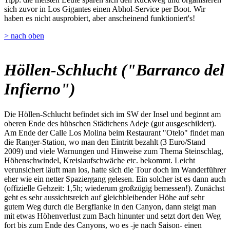
sich zuvor in Los Gigantes einen Abhol-Service per Boot. Wir
haben es nicht ausprobiert, aber anscheinend funktioniert's!
> nach oben
Höllen-Schlucht ("Barranco del
Infierno")
Die Höllen-Schlucht befindet sich im SW der Insel und beginnt am
oberen Ende des hübschen Städtchens Adeje (gut ausgeschildert).
Am Ende der Calle Los Molina beim Restaurant "Otelo" findet man
die Ranger-Station, wo man den Eintritt bezahlt (3 Euro/Stand
2009) und viele Warnungen und Hinweise zum Thema Steinschlag,
Höhenschwindel, Kreislaufschwäche etc. bekommt. Leicht
verunsichert läuft man los, hatte sich die Tour doch im Wanderführer
eher wie ein netter Spaziergang gelesen. Ein solcher ist es dann auch
(offizielle Gehzeit: 1,5h; wiederum großzügig bemessen!). Zunächst
geht es sehr aussichtsreich auf gleichbleibender Höhe auf sehr
gutem Weg durch die Bergflanke in den Canyon, dann steigt man
mit etwas Höhenverlust zum Bach hinunter und setzt dort den Weg
fort bis zum Ende des Canyons, wo es -je nach Saison- einen