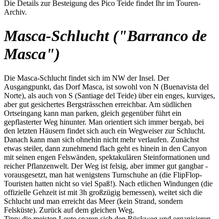
Die Details zur Besteigung des Pico Teide findet Ihr im Touren-
Archiv.
Masca-Schlucht ("Barranco de
Masca")
Die Masca-Schlucht findet sich im NW der Insel. Der
Ausgangpunkt, das Dorf Masca, ist sowohl von N (Buenavista del
Norte), als auch von S (Santiage del Teide) über ein enges, kurviges,
aber gut gesichertes Bergsträsschen erreichbar. Am südlichen
Ortseingang kann man parken, gleich gegenüber führt ein
gepflasterter Weg hinunter. Man orientiert sich immer bergab, bei
den letzten Häusern findet sich auch ein Wegweiser zur Schlucht.
Danach kann man sich ohnehin nicht mehr verlaufen. Zunächst
etwas steiler, dann zunehmend flach geht es hinein in den Canyon
mit seinen engen Felswänden, spektakulären Steinformationen und
reicher Pflanzenwelt. Der Weg ist felsig, aber immer gut gangbar -
vorausgesetzt, man hat wenigstens Turnschuhe an (die FlipFlop-
Touristen hatten nicht so viel Spaß!). Nach etlichen Windungen (die
offizielle Gehzeit ist mit 3h großzügig bemessen), weitet sich die
Schlucht und man erreicht das Meer (kein Strand, sondern
Felsküste). Zurück auf dem gleichen Weg.
Tipp: die meisten Leute sparen sich den Rückweg und organisieren