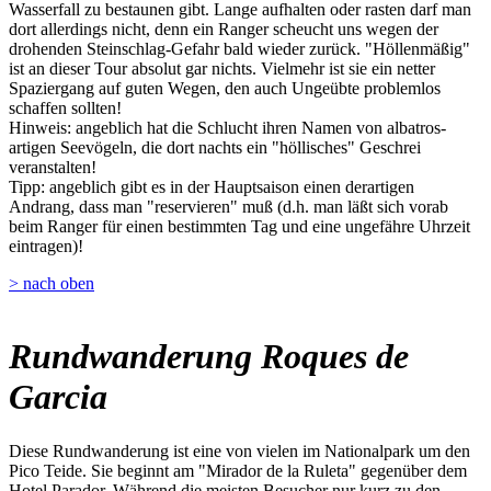
Wasserfall zu bestaunen gibt. Lange aufhalten oder rasten darf man
dort allerdings nicht, denn ein Ranger scheucht uns wegen der
drohenden Steinschlag-Gefahr bald wieder zurück. "Höllenmäßig"
ist an dieser Tour absolut gar nichts. Vielmehr ist sie ein netter
Spaziergang auf guten Wegen, den auch Ungeübte problemlos
schaffen sollten!
Hinweis: angeblich hat die Schlucht ihren Namen von albatros-
artigen Seevögeln, die dort nachts ein "höllisches" Geschrei
veranstalten!
Tipp: angeblich gibt es in der Hauptsaison einen derartigen
Andrang, dass man "reservieren" muß (d.h. man läßt sich vorab
beim Ranger für einen bestimmten Tag und eine ungefähre Uhrzeit
eintragen)!
> nach oben
Rundwanderung Roques de
Garcia
Diese Rundwanderung ist eine von vielen im Nationalpark um den
Pico Teide. Sie beginnt am "Mirador de la Ruleta" gegenüber dem
Hotel Parador. Während die meisten Besucher nur kurz zu den