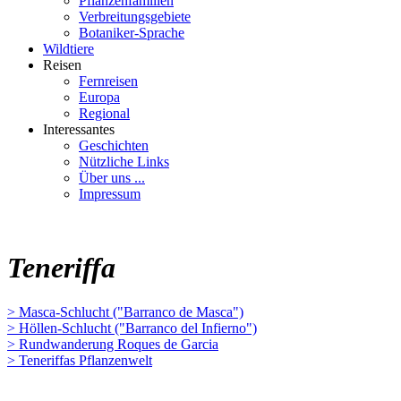
Pflanzenfamilien
Verbreitungsgebiete
Botaniker-Sprache
Wildtiere
Reisen
Fernreisen
Europa
Regional
Interessantes
Geschichten
Nützliche Links
Über uns ...
Impressum
Teneriffa
> Masca-Schlucht ("Barranco de Masca")
> Höllen-Schlucht ("Barranco del Infierno")
> Rundwanderung Roques de Garcia
> Teneriffas Pflanzenwelt