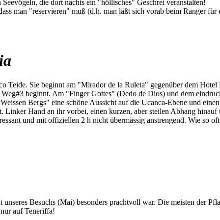
Seevögeln, die dort nachts ein "höllisches" Geschrei veranstalten!
 dass man "reservieren" muß (d.h. man läßt sich vorab beim Ranger für
ia
o Teide. Sie beginnt am "Mirador de la Ruleta" gegenüber dem Hotel 
o Weg#3 beginnt. Am "Finger Gottes" (Dedo de Dios) und dem eindruck
eissen Bergs" eine schöne Aussicht auf die Ucanca-Ebene und einen s
t. Linker Hand an ihr vorbei, einen kurzen, aber steilen Abhang hinauf
ressant und mit offiziellen 2 h nicht übermässig anstrengend. Wie so oft
eit unseres Besuchs (Mai) besonders prachtvoll war. Die meisten der Pf
nur auf Teneriffa!