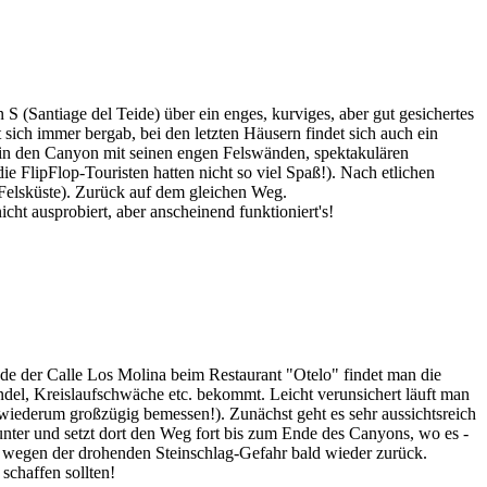
 (Santiage del Teide) über ein enges, kurviges, aber gut gesichertes
 sich immer bergab, bei den letzten Häusern findet sich auch ein
 in den Canyon mit seinen engen Felswänden, spektakulären
e FlipFlop-Touristen hatten nicht so viel Spaß!). Nach etlichen
n Felsküste). Zurück auf dem gleichen Weg.
ht ausprobiert, aber anscheinend funktioniert's!
de der Calle Los Molina beim Restaurant "Otelo" findet man die
el, Kreislaufschwäche etc. bekommt. Leicht verunsichert läuft man
h; wiederum großzügig bemessen!). Zunächst geht es sehr aussichtsreich
nter und setzt dort den Weg fort bis zum Ende des Canyons, wo es -
uns wegen der drohenden Steinschlag-Gefahr bald wieder zurück.
schaffen sollten!