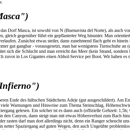
v.
Masca")
s Dorf Masca, ist sowohl von N (Buenavista del Norte), als auch von S
 gleich gegenüber führt ein gepflasterter Weg hinunter. Man orientiert
rlaufen. Zunächst etwas steiler, dann zunehmend flach geht es hinein
mmer gut gangbar - vorausgesetzt, man hat wenigstens Turnschuhe an (di
itet sich die Schlucht und man erreicht das Meer (kein Strand, sonder
h zuvor in Los Gigantes einen Abhol-Service per Boot. Wir haben es nic
Infierno")
beren Ende des hübschen Städtchens Adeje (gut ausgeschildert). Am En
nd viele Warnungen und Hinweise zum Thema Steinschlag, Höhenschwind
ziergang gelesen. Ein solcher ist es dann auch (offizielle Gehzeit: 1,5
in den Canyon, dann steigt man mit etwas Höhenverlust zum Bach hinu
oder rasten darf man dort allerdings nicht, denn ein Ranger scheucht 
 ein netter Spaziergang auf guten Wegen, den auch Ungeübte problemlos 