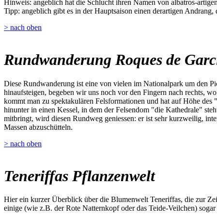
Hinweis: angeblich hat die Schlucht ihren Namen von albatros-artigen 
Tipp: angeblich gibt es in der Hauptsaison einen derartigen Andrang,
> nach oben
Rundwanderung Roques de Garc
Diese Rundwanderung ist eine von vielen im Nationalpark um den Pic
hinaufsteigen, begeben wir uns noch vor den Fingern nach rechts, w
kommt man zu spektakulären Felsformationen und hat auf Höhe des "W
hinunter in einen Kessel, in dem der Felsendom "die Kathedrale" steh
mitbringt, wird diesen Rundweg geniessen: er ist sehr kurzweilig, inte
Massen abzuschütteln.
> nach oben
Teneriffas Pflanzenwelt
Hier ein kurzer Überblick über die Blumenwelt Teneriffas, die zur Z
einige (wie z.B. der Rote Natternkopf oder das Teide-Veilchen) sogar 