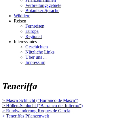
Pflanzenfamilien
Verbreitungsgebiete
Botaniker-Sprache
Wildtiere
Reisen
Fernreisen
Europa
Regional
Interessantes
Geschichten
Nützliche Links
Über uns ...
Impressum
Teneriffa
> Masca-Schlucht ("Barranco de Masca")
> Höllen-Schlucht ("Barranco del Infierno")
> Rundwanderung Roques de Garcia
> Teneriffas Pflanzenwelt