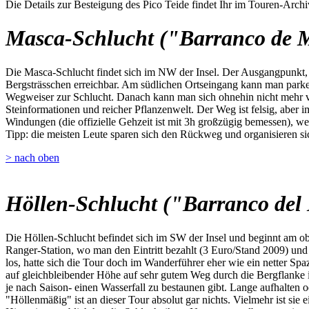
Die Details zur Besteigung des Pico Teide findet Ihr im Touren-Archi
Masca-Schlucht ("Barranco de 
Die Masca-Schlucht findet sich im NW der Insel. Der Ausgangpunkt, da
Bergsträsschen erreichbar. Am südlichen Ortseingang kann man parken,
Wegweiser zur Schlucht. Danach kann man sich ohnehin nicht mehr ve
Steinformationen und reicher Pflanzenwelt. Der Weg ist felsig, aber i
Windungen (die offizielle Gehzeit ist mit 3h großzügig bemessen), we
Tipp: die meisten Leute sparen sich den Rückweg und organisieren sic
> nach oben
Höllen-Schlucht ("Barranco del 
Die Höllen-Schlucht befindet sich im SW der Insel und beginnt am o
Ranger-Station, wo man den Eintritt bezahlt (3 Euro/Stand 2009) u
los, hatte sich die Tour doch im Wanderführer eher wie ein netter Spa
auf gleichbleibender Höhe auf sehr gutem Weg durch die Bergflanke 
je nach Saison- einen Wasserfall zu bestaunen gibt. Lange aufhalten 
"Höllenmäßig" ist an dieser Tour absolut gar nichts. Vielmehr ist sie