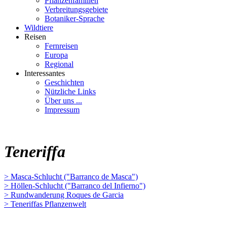
Pflanzenfamilien
Verbreitungsgebiete
Botaniker-Sprache
Wildtiere
Reisen
Fernreisen
Europa
Regional
Interessantes
Geschichten
Nützliche Links
Über uns ...
Impressum
Teneriffa
> Masca-Schlucht ("Barranco de Masca")
> Höllen-Schlucht ("Barranco del Infierno")
> Rundwanderung Roques de Garcia
> Teneriffas Pflanzenwelt