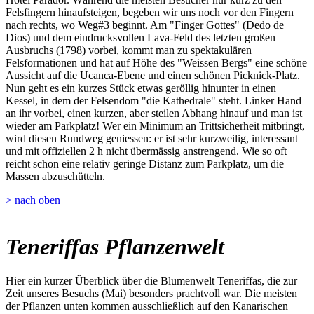
Felsfingern hinaufsteigen, begeben wir uns noch vor den Fingern
nach rechts, wo Weg#3 beginnt. Am "Finger Gottes" (Dedo de
Dios) und dem eindrucksvollen Lava-Feld des letzten großen
Ausbruchs (1798) vorbei, kommt man zu spektakulären
Felsformationen und hat auf Höhe des "Weissen Bergs" eine schöne
Aussicht auf die Ucanca-Ebene und einen schönen Picknick-Platz.
Nun geht es ein kurzes Stück etwas geröllig hinunter in einen
Kessel, in dem der Felsendom "die Kathedrale" steht. Linker Hand
an ihr vorbei, einen kurzen, aber steilen Abhang hinauf und man ist
wieder am Parkplatz! Wer ein Minimum an Trittsicherheit mitbringt,
wird diesen Rundweg geniessen: er ist sehr kurzweilig, interessant
und mit offiziellen 2 h nicht übermässig anstrengend. Wie so oft
reicht schon eine relativ geringe Distanz zum Parkplatz, um die
Massen abzuschütteln.
> nach oben
Teneriffas Pflanzenwelt
Hier ein kurzer Überblick über die Blumenwelt Teneriffas, die zur
Zeit unseres Besuchs (Mai) besonders prachtvoll war. Die meisten
der Pflanzen unten kommen ausschließlich auf den Kanarischen