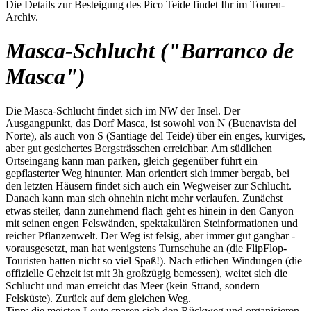
Die Details zur Besteigung des Pico Teide findet Ihr im Touren-
Archiv.
Masca-Schlucht ("Barranco de
Masca")
Die Masca-Schlucht findet sich im NW der Insel. Der
Ausgangpunkt, das Dorf Masca, ist sowohl von N (Buenavista del
Norte), als auch von S (Santiage del Teide) über ein enges, kurviges,
aber gut gesichertes Bergsträsschen erreichbar. Am südlichen
Ortseingang kann man parken, gleich gegenüber führt ein
gepflasterter Weg hinunter. Man orientiert sich immer bergab, bei
den letzten Häusern findet sich auch ein Wegweiser zur Schlucht.
Danach kann man sich ohnehin nicht mehr verlaufen. Zunächst
etwas steiler, dann zunehmend flach geht es hinein in den Canyon
mit seinen engen Felswänden, spektakulären Steinformationen und
reicher Pflanzenwelt. Der Weg ist felsig, aber immer gut gangbar -
vorausgesetzt, man hat wenigstens Turnschuhe an (die FlipFlop-
Touristen hatten nicht so viel Spaß!). Nach etlichen Windungen (die
offizielle Gehzeit ist mit 3h großzügig bemessen), weitet sich die
Schlucht und man erreicht das Meer (kein Strand, sondern
Felsküste). Zurück auf dem gleichen Weg.
Tipp: die meisten Leute sparen sich den Rückweg und organisieren