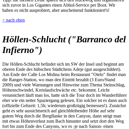
sich zuvor in Los Gigantes einen Abhol-Service per Boot. Wir
haben es nicht ausprobiert, aber anscheinend funktioniert's!
> nach oben
Höllen-Schlucht ("Barranco del
Infierno")
Die Höllen-Schlucht befindet sich im SW der Insel und beginnt am
oberen Ende des hübschen Städtchens Adeje (gut ausgeschildert).
Am Ende der Calle Los Molina beim Restaurant "Otelo" findet man
die Ranger-Station, wo man den Eintritt bezahlt (3 Euro/Stand
2009) und viele Warnungen und Hinweise zum Thema Steinschlag,
Höhenschwindel, Kreislaufschwäche etc. bekommt. Leicht
verunsichert läuft man los, hatte sich die Tour doch im Wanderführer
eher wie ein netter Spaziergang gelesen. Ein solcher ist es dann auch
(offizielle Gehzeit: 1,5h; wiederum großzügig bemessen!). Zunächst
geht es sehr aussichtsreich auf gleichbleibender Höhe auf sehr
gutem Weg durch die Bergflanke in den Canyon, dann steigt man
mit etwas Höhenverlust zum Bach hinunter und setzt dort den Weg
fort bis zum Ende des Canyons, wo es -je nach Saison- einen