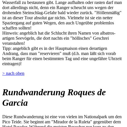
Wasserfall zu bestaunen gibt. Lange aufhalten oder rasten darf man
dort allerdings nicht, denn ein Ranger scheucht uns wegen der
drohenden Steinschlag-Gefahr bald wieder zurück. "Höllenmäßig"
ist an dieser Tour absolut gar nichts. Vielmehr ist sie ein netter
Spaziergang auf guten Wegen, den auch Ungeübte problemlos
schaffen sollten!
Hinweis: angeblich hat die Schlucht ihren Namen von albatros-
artigen Seevögeln, die dort nachts ein "höllisches" Geschrei
veranstalten!
Tipp: angeblich gibt es in der Hauptsaison einen derartigen
Andrang, dass man "reservieren" muß (d.h. man läßt sich vorab
beim Ranger für einen bestimmten Tag und eine ungefähre Uhrzeit
eintragen)!
> nach oben
Rundwanderung Roques de
Garcia
Diese Rundwanderung ist eine von vielen im Nationalpark um den
Pico Teide. Sie beginnt am "Mirador de la Ruleta" gegenüber dem
Hotel Parador. Während die meisten Besucher nur kurz zu den