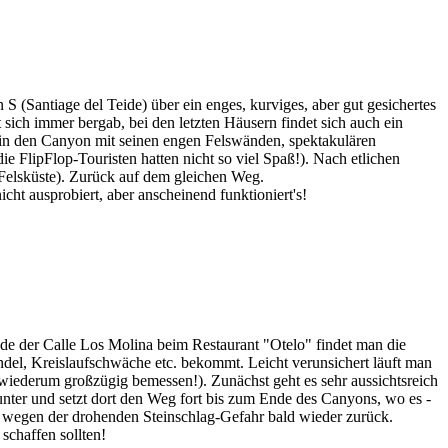
 (Santiage del Teide) über ein enges, kurviges, aber gut gesichertes
 sich immer bergab, bei den letzten Häusern findet sich auch ein
 in den Canyon mit seinen engen Felswänden, spektakulären
e FlipFlop-Touristen hatten nicht so viel Spaß!). Nach etlichen
n Felsküste). Zurück auf dem gleichen Weg.
ht ausprobiert, aber anscheinend funktioniert's!
de der Calle Los Molina beim Restaurant "Otelo" findet man die
el, Kreislaufschwäche etc. bekommt. Leicht verunsichert läuft man
h; wiederum großzügig bemessen!). Zunächst geht es sehr aussichtsreich
nter und setzt dort den Weg fort bis zum Ende des Canyons, wo es -
uns wegen der drohenden Steinschlag-Gefahr bald wieder zurück.
schaffen sollten!