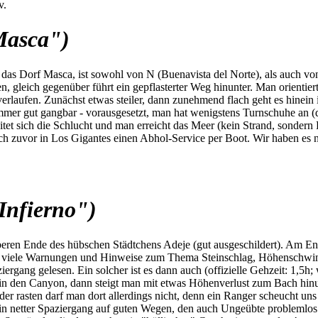
v.
Masca")
s Dorf Masca, ist sowohl von N (Buenavista del Norte), als auch von S
 gleich gegenüber führt ein gepflasterter Weg hinunter. Man orientiert
rlaufen. Zunächst etwas steiler, dann zunehmend flach geht es hinein
mmer gut gangbar - vorausgesetzt, man hat wenigstens Turnschuhe an (di
itet sich die Schlucht und man erreicht das Meer (kein Strand, sonder
h zuvor in Los Gigantes einen Abhol-Service per Boot. Wir haben es nic
Infierno")
beren Ende des hübschen Städtchens Adeje (gut ausgeschildert). Am En
nd viele Warnungen und Hinweise zum Thema Steinschlag, Höhenschwind
ziergang gelesen. Ein solcher ist es dann auch (offizielle Gehzeit: 1,5
in den Canyon, dann steigt man mit etwas Höhenverlust zum Bach hinu
oder rasten darf man dort allerdings nicht, denn ein Ranger scheucht 
 ein netter Spaziergang auf guten Wegen, den auch Ungeübte problemlos 