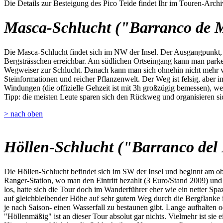
Die Details zur Besteigung des Pico Teide findet Ihr im Touren-Archi
Masca-Schlucht ("Barranco de 
Die Masca-Schlucht findet sich im NW der Insel. Der Ausgangpunkt, da
Bergsträsschen erreichbar. Am südlichen Ortseingang kann man parken,
Wegweiser zur Schlucht. Danach kann man sich ohnehin nicht mehr ve
Steinformationen und reicher Pflanzenwelt. Der Weg ist felsig, aber i
Windungen (die offizielle Gehzeit ist mit 3h großzügig bemessen), we
Tipp: die meisten Leute sparen sich den Rückweg und organisieren sic
> nach oben
Höllen-Schlucht ("Barranco del 
Die Höllen-Schlucht befindet sich im SW der Insel und beginnt am o
Ranger-Station, wo man den Eintritt bezahlt (3 Euro/Stand 2009) u
los, hatte sich die Tour doch im Wanderführer eher wie ein netter Spa
auf gleichbleibender Höhe auf sehr gutem Weg durch die Bergflanke 
je nach Saison- einen Wasserfall zu bestaunen gibt. Lange aufhalten 
"Höllenmäßig" ist an dieser Tour absolut gar nichts. Vielmehr ist sie