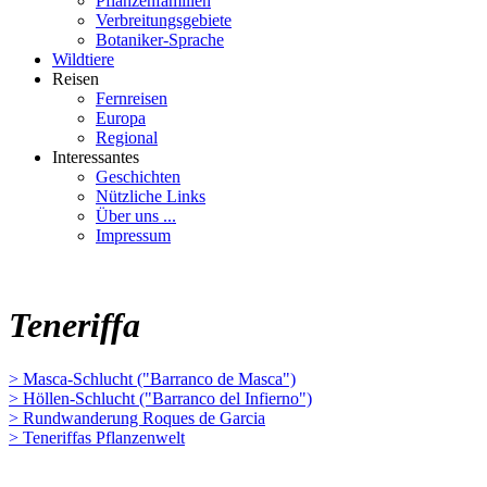
Pflanzenfamilien
Verbreitungsgebiete
Botaniker-Sprache
Wildtiere
Reisen
Fernreisen
Europa
Regional
Interessantes
Geschichten
Nützliche Links
Über uns ...
Impressum
Teneriffa
> Masca-Schlucht ("Barranco de Masca")
> Höllen-Schlucht ("Barranco del Infierno")
> Rundwanderung Roques de Garcia
> Teneriffas Pflanzenwelt