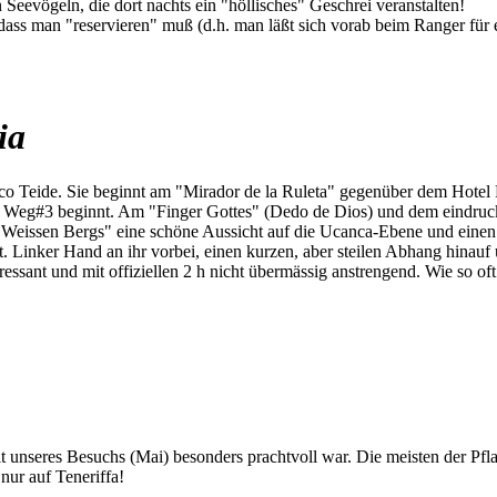
Seevögeln, die dort nachts ein "höllisches" Geschrei veranstalten!
 dass man "reservieren" muß (d.h. man läßt sich vorab beim Ranger für
ia
o Teide. Sie beginnt am "Mirador de la Ruleta" gegenüber dem Hotel 
o Weg#3 beginnt. Am "Finger Gottes" (Dedo de Dios) und dem eindruck
eissen Bergs" eine schöne Aussicht auf die Ucanca-Ebene und einen s
t. Linker Hand an ihr vorbei, einen kurzen, aber steilen Abhang hinauf
ressant und mit offiziellen 2 h nicht übermässig anstrengend. Wie so oft
eit unseres Besuchs (Mai) besonders prachtvoll war. Die meisten der Pf
nur auf Teneriffa!