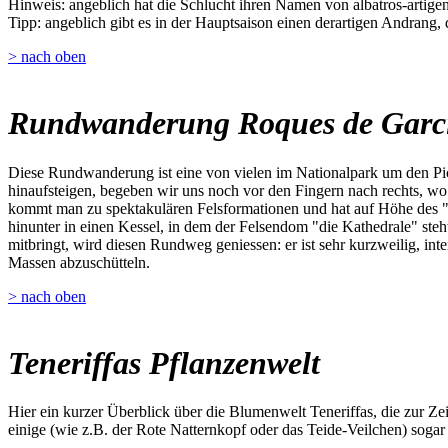
Hinweis: angeblich hat die Schlucht ihren Namen von albatros-artigen 
Tipp: angeblich gibt es in der Hauptsaison einen derartigen Andrang,
> nach oben
Rundwanderung Roques de Garc
Diese Rundwanderung ist eine von vielen im Nationalpark um den Pic
hinaufsteigen, begeben wir uns noch vor den Fingern nach rechts, w
kommt man zu spektakulären Felsformationen und hat auf Höhe des "W
hinunter in einen Kessel, in dem der Felsendom "die Kathedrale" steh
mitbringt, wird diesen Rundweg geniessen: er ist sehr kurzweilig, inte
Massen abzuschütteln.
> nach oben
Teneriffas Pflanzenwelt
Hier ein kurzer Überblick über die Blumenwelt Teneriffas, die zur Z
einige (wie z.B. der Rote Natternkopf oder das Teide-Veilchen) sogar 