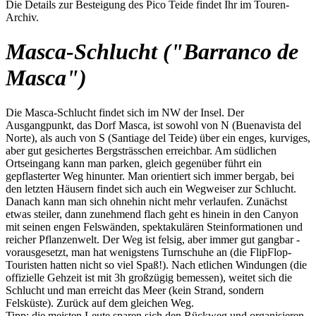
Die Details zur Besteigung des Pico Teide findet Ihr im Touren-
Archiv.
Masca-Schlucht ("Barranco de
Masca")
Die Masca-Schlucht findet sich im NW der Insel. Der
Ausgangpunkt, das Dorf Masca, ist sowohl von N (Buenavista del
Norte), als auch von S (Santiage del Teide) über ein enges, kurviges,
aber gut gesichertes Bergsträsschen erreichbar. Am südlichen
Ortseingang kann man parken, gleich gegenüber führt ein
gepflasterter Weg hinunter. Man orientiert sich immer bergab, bei
den letzten Häusern findet sich auch ein Wegweiser zur Schlucht.
Danach kann man sich ohnehin nicht mehr verlaufen. Zunächst
etwas steiler, dann zunehmend flach geht es hinein in den Canyon
mit seinen engen Felswänden, spektakulären Steinformationen und
reicher Pflanzenwelt. Der Weg ist felsig, aber immer gut gangbar -
vorausgesetzt, man hat wenigstens Turnschuhe an (die FlipFlop-
Touristen hatten nicht so viel Spaß!). Nach etlichen Windungen (die
offizielle Gehzeit ist mit 3h großzügig bemessen), weitet sich die
Schlucht und man erreicht das Meer (kein Strand, sondern
Felsküste). Zurück auf dem gleichen Weg.
Tipp: die meisten Leute sparen sich den Rückweg und organisieren