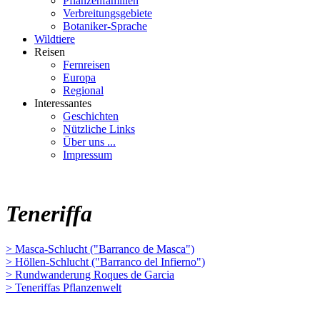
Pflanzenfamilien
Verbreitungsgebiete
Botaniker-Sprache
Wildtiere
Reisen
Fernreisen
Europa
Regional
Interessantes
Geschichten
Nützliche Links
Über uns ...
Impressum
Teneriffa
> Masca-Schlucht ("Barranco de Masca")
> Höllen-Schlucht ("Barranco del Infierno")
> Rundwanderung Roques de Garcia
> Teneriffas Pflanzenwelt