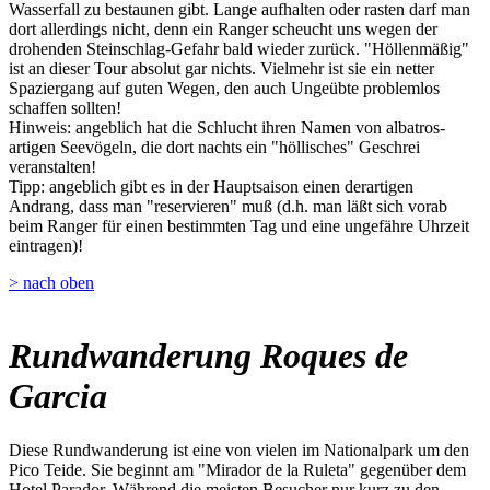
Wasserfall zu bestaunen gibt. Lange aufhalten oder rasten darf man
dort allerdings nicht, denn ein Ranger scheucht uns wegen der
drohenden Steinschlag-Gefahr bald wieder zurück. "Höllenmäßig"
ist an dieser Tour absolut gar nichts. Vielmehr ist sie ein netter
Spaziergang auf guten Wegen, den auch Ungeübte problemlos
schaffen sollten!
Hinweis: angeblich hat die Schlucht ihren Namen von albatros-
artigen Seevögeln, die dort nachts ein "höllisches" Geschrei
veranstalten!
Tipp: angeblich gibt es in der Hauptsaison einen derartigen
Andrang, dass man "reservieren" muß (d.h. man läßt sich vorab
beim Ranger für einen bestimmten Tag und eine ungefähre Uhrzeit
eintragen)!
> nach oben
Rundwanderung Roques de
Garcia
Diese Rundwanderung ist eine von vielen im Nationalpark um den
Pico Teide. Sie beginnt am "Mirador de la Ruleta" gegenüber dem
Hotel Parador. Während die meisten Besucher nur kurz zu den