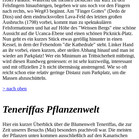
Felsfingern hinaufsteigen, begeben wir uns noch vor den Fingern
nach rechts, wo Weg#3 beginnt. Am "Finger Gottes" (Dedo de
Dios) und dem eindrucksvollen Lava-Feld des letzten großen
Ausbruchs (1798) vorbei, kommt man zu spektakulären
Felsformationen und hat auf Höhe des "Weissen Bergs" eine schöne
Aussicht auf die Ucanca-Ebene und einen schönen Picknick-Platz.
Nun geht es ein kurzes Stück etwas geröllig hinunter in einen
Kessel, in dem der Felsendom "die Kathedrale" steht. Linker Hand
an ihr vorbei, einen kurzen, aber steilen Abhang hinauf und man ist
wieder am Parkplatz! Wer ein Minimum an Trittsicherheit mitbringt,
wird diesen Rundweg geniessen: er ist sehr kurzweilig, interessant
und mit offiziellen 2 h nicht übermässig anstrengend. Wie so oft
reicht schon eine relativ geringe Distanz zum Parkplatz, um die
Massen abzuschütteln.
> nach oben
Teneriffas Pflanzenwelt
Hier ein kurzer Überblick über die Blumenwelt Teneriffas, die zur
Zeit unseres Besuchs (Mai) besonders prachtvoll war. Die meisten
der Pflanzen unten kommen ausschließlich auf den Kanarischen