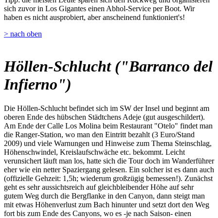
sich zuvor in Los Gigantes einen Abhol-Service per Boot. Wir
haben es nicht ausprobiert, aber anscheinend funktioniert's!
> nach oben
Höllen-Schlucht ("Barranco del
Infierno")
Die Höllen-Schlucht befindet sich im SW der Insel und beginnt am
oberen Ende des hübschen Städtchens Adeje (gut ausgeschildert).
Am Ende der Calle Los Molina beim Restaurant "Otelo" findet man
die Ranger-Station, wo man den Eintritt bezahlt (3 Euro/Stand
2009) und viele Warnungen und Hinweise zum Thema Steinschlag,
Höhenschwindel, Kreislaufschwäche etc. bekommt. Leicht
verunsichert läuft man los, hatte sich die Tour doch im Wanderführer
eher wie ein netter Spaziergang gelesen. Ein solcher ist es dann auch
(offizielle Gehzeit: 1,5h; wiederum großzügig bemessen!). Zunächst
geht es sehr aussichtsreich auf gleichbleibender Höhe auf sehr
gutem Weg durch die Bergflanke in den Canyon, dann steigt man
mit etwas Höhenverlust zum Bach hinunter und setzt dort den Weg
fort bis zum Ende des Canyons, wo es -je nach Saison- einen