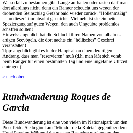
Wasserfall zu bestaunen gibt. Lange aufhalten oder rasten darf man
dort allerdings nicht, denn ein Ranger scheucht uns wegen der
drohenden Steinschlag-Gefahr bald wieder zurück. "Höllenmäßig"
ist an dieser Tour absolut gar nichts. Vielmehr ist sie ein netter
Spaziergang auf guten Wegen, den auch Ungeübte problemlos
schaffen sollten!
Hinweis: angeblich hat die Schlucht ihren Namen von albatros-
artigen Seevögeln, die dort nachts ein "höllisches" Geschrei
veranstalten!
Tipp: angeblich gibt es in der Hauptsaison einen derartigen
Andrang, dass man "reservieren" muß (d.h. man läßt sich vorab
beim Ranger für einen bestimmten Tag und eine ungefähre Uhrzeit
eintragen)!
> nach oben
Rundwanderung Roques de
Garcia
Diese Rundwanderung ist eine von vielen im Nationalpark um den
Pico Teide. Sie beginnt am "Mirador de la Ruleta" gegenüber dem
Hotel Parador. Während die meisten Besucher nur kurz zu den