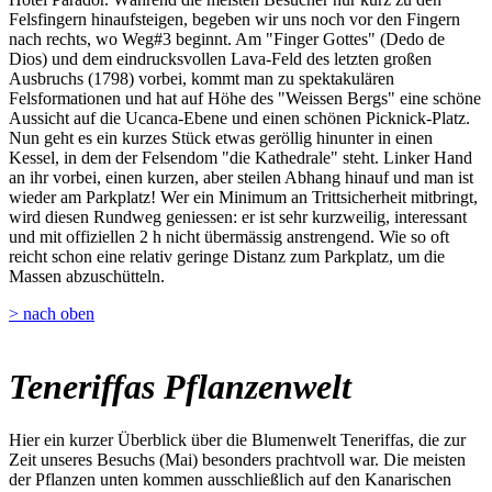
Felsfingern hinaufsteigen, begeben wir uns noch vor den Fingern
nach rechts, wo Weg#3 beginnt. Am "Finger Gottes" (Dedo de
Dios) und dem eindrucksvollen Lava-Feld des letzten großen
Ausbruchs (1798) vorbei, kommt man zu spektakulären
Felsformationen und hat auf Höhe des "Weissen Bergs" eine schöne
Aussicht auf die Ucanca-Ebene und einen schönen Picknick-Platz.
Nun geht es ein kurzes Stück etwas geröllig hinunter in einen
Kessel, in dem der Felsendom "die Kathedrale" steht. Linker Hand
an ihr vorbei, einen kurzen, aber steilen Abhang hinauf und man ist
wieder am Parkplatz! Wer ein Minimum an Trittsicherheit mitbringt,
wird diesen Rundweg geniessen: er ist sehr kurzweilig, interessant
und mit offiziellen 2 h nicht übermässig anstrengend. Wie so oft
reicht schon eine relativ geringe Distanz zum Parkplatz, um die
Massen abzuschütteln.
> nach oben
Teneriffas Pflanzenwelt
Hier ein kurzer Überblick über die Blumenwelt Teneriffas, die zur
Zeit unseres Besuchs (Mai) besonders prachtvoll war. Die meisten
der Pflanzen unten kommen ausschließlich auf den Kanarischen