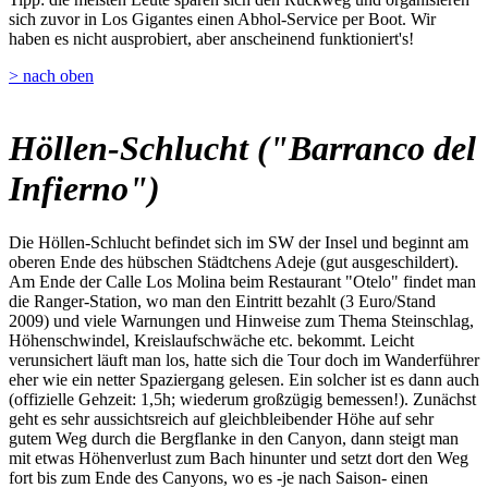
sich zuvor in Los Gigantes einen Abhol-Service per Boot. Wir
haben es nicht ausprobiert, aber anscheinend funktioniert's!
> nach oben
Höllen-Schlucht ("Barranco del
Infierno")
Die Höllen-Schlucht befindet sich im SW der Insel und beginnt am
oberen Ende des hübschen Städtchens Adeje (gut ausgeschildert).
Am Ende der Calle Los Molina beim Restaurant "Otelo" findet man
die Ranger-Station, wo man den Eintritt bezahlt (3 Euro/Stand
2009) und viele Warnungen und Hinweise zum Thema Steinschlag,
Höhenschwindel, Kreislaufschwäche etc. bekommt. Leicht
verunsichert läuft man los, hatte sich die Tour doch im Wanderführer
eher wie ein netter Spaziergang gelesen. Ein solcher ist es dann auch
(offizielle Gehzeit: 1,5h; wiederum großzügig bemessen!). Zunächst
geht es sehr aussichtsreich auf gleichbleibender Höhe auf sehr
gutem Weg durch die Bergflanke in den Canyon, dann steigt man
mit etwas Höhenverlust zum Bach hinunter und setzt dort den Weg
fort bis zum Ende des Canyons, wo es -je nach Saison- einen