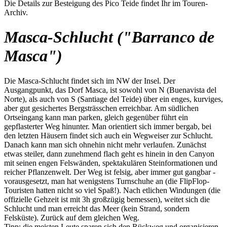
Die Details zur Besteigung des Pico Teide findet Ihr im Touren-
Archiv.
Masca-Schlucht ("Barranco de
Masca")
Die Masca-Schlucht findet sich im NW der Insel. Der
Ausgangpunkt, das Dorf Masca, ist sowohl von N (Buenavista del
Norte), als auch von S (Santiage del Teide) über ein enges, kurviges,
aber gut gesichertes Bergsträsschen erreichbar. Am südlichen
Ortseingang kann man parken, gleich gegenüber führt ein
gepflasterter Weg hinunter. Man orientiert sich immer bergab, bei
den letzten Häusern findet sich auch ein Wegweiser zur Schlucht.
Danach kann man sich ohnehin nicht mehr verlaufen. Zunächst
etwas steiler, dann zunehmend flach geht es hinein in den Canyon
mit seinen engen Felswänden, spektakulären Steinformationen und
reicher Pflanzenwelt. Der Weg ist felsig, aber immer gut gangbar -
vorausgesetzt, man hat wenigstens Turnschuhe an (die FlipFlop-
Touristen hatten nicht so viel Spaß!). Nach etlichen Windungen (die
offizielle Gehzeit ist mit 3h großzügig bemessen), weitet sich die
Schlucht und man erreicht das Meer (kein Strand, sondern
Felsküste). Zurück auf dem gleichen Weg.
Tipp: die meisten Leute sparen sich den Rückweg und organisieren