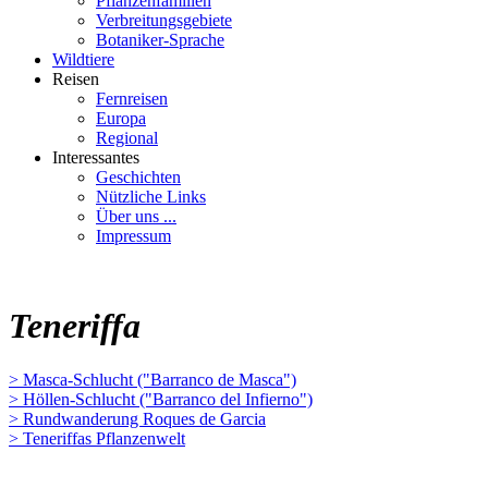
Pflanzenfamilien
Verbreitungsgebiete
Botaniker-Sprache
Wildtiere
Reisen
Fernreisen
Europa
Regional
Interessantes
Geschichten
Nützliche Links
Über uns ...
Impressum
Teneriffa
> Masca-Schlucht ("Barranco de Masca")
> Höllen-Schlucht ("Barranco del Infierno")
> Rundwanderung Roques de Garcia
> Teneriffas Pflanzenwelt