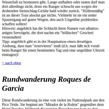
Wasserfall zu bestaunen gibt. Lange aufhalten oder rasten darf man
dort allerdings nicht, denn ein Ranger scheucht uns wegen der
drohenden Steinschlag-Gefahr bald wieder zurück. "Höllenmäßig"
ist an dieser Tour absolut gar nichts. Vielmehr ist sie ein netter
Spaziergang auf guten Wegen, den auch Ungeübte problemlos
schaffen sollten!
Hinweis: angeblich hat die Schlucht ihren Namen von albatros-
artigen Seevögeln, die dort nachts ein "höllisches" Geschrei
veranstalten!
Tipp: angeblich gibt es in der Hauptsaison einen derartigen
Andrang, dass man "reservieren" muß (d.h. man läßt sich vorab
beim Ranger für einen bestimmten Tag und eine ungefähre Uhrzeit
eintragen)!
> nach oben
Rundwanderung Roques de
Garcia
Diese Rundwanderung ist eine von vielen im Nationalpark um den
Pico Teide. Sie beginnt am "Mirador de la Ruleta" gegenüber dem
Hotel Parador. Während die meisten Besucher nur kurz zu den