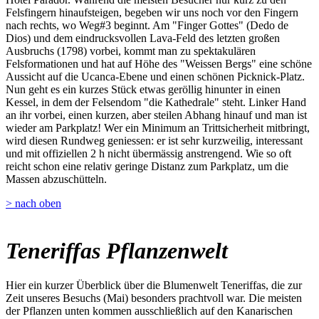
Felsfingern hinaufsteigen, begeben wir uns noch vor den Fingern
nach rechts, wo Weg#3 beginnt. Am "Finger Gottes" (Dedo de
Dios) und dem eindrucksvollen Lava-Feld des letzten großen
Ausbruchs (1798) vorbei, kommt man zu spektakulären
Felsformationen und hat auf Höhe des "Weissen Bergs" eine schöne
Aussicht auf die Ucanca-Ebene und einen schönen Picknick-Platz.
Nun geht es ein kurzes Stück etwas geröllig hinunter in einen
Kessel, in dem der Felsendom "die Kathedrale" steht. Linker Hand
an ihr vorbei, einen kurzen, aber steilen Abhang hinauf und man ist
wieder am Parkplatz! Wer ein Minimum an Trittsicherheit mitbringt,
wird diesen Rundweg geniessen: er ist sehr kurzweilig, interessant
und mit offiziellen 2 h nicht übermässig anstrengend. Wie so oft
reicht schon eine relativ geringe Distanz zum Parkplatz, um die
Massen abzuschütteln.
> nach oben
Teneriffas Pflanzenwelt
Hier ein kurzer Überblick über die Blumenwelt Teneriffas, die zur
Zeit unseres Besuchs (Mai) besonders prachtvoll war. Die meisten
der Pflanzen unten kommen ausschließlich auf den Kanarischen