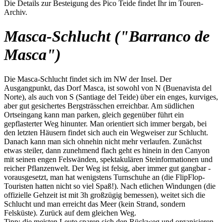
Die Details zur Besteigung des Pico Teide findet Ihr im Touren-
Archiv.
Masca-Schlucht ("Barranco de
Masca")
Die Masca-Schlucht findet sich im NW der Insel. Der
Ausgangpunkt, das Dorf Masca, ist sowohl von N (Buenavista del
Norte), als auch von S (Santiage del Teide) über ein enges, kurviges,
aber gut gesichertes Bergsträsschen erreichbar. Am südlichen
Ortseingang kann man parken, gleich gegenüber führt ein
gepflasterter Weg hinunter. Man orientiert sich immer bergab, bei
den letzten Häusern findet sich auch ein Wegweiser zur Schlucht.
Danach kann man sich ohnehin nicht mehr verlaufen. Zunächst
etwas steiler, dann zunehmend flach geht es hinein in den Canyon
mit seinen engen Felswänden, spektakulären Steinformationen und
reicher Pflanzenwelt. Der Weg ist felsig, aber immer gut gangbar -
vorausgesetzt, man hat wenigstens Turnschuhe an (die FlipFlop-
Touristen hatten nicht so viel Spaß!). Nach etlichen Windungen (die
offizielle Gehzeit ist mit 3h großzügig bemessen), weitet sich die
Schlucht und man erreicht das Meer (kein Strand, sondern
Felsküste). Zurück auf dem gleichen Weg.
Tipp: die meisten Leute sparen sich den Rückweg und organisieren