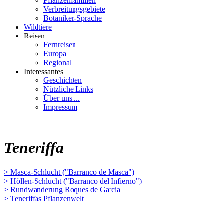
Pflanzenfamilien
Verbreitungsgebiete
Botaniker-Sprache
Wildtiere
Reisen
Fernreisen
Europa
Regional
Interessantes
Geschichten
Nützliche Links
Über uns ...
Impressum
Teneriffa
> Masca-Schlucht ("Barranco de Masca")
> Höllen-Schlucht ("Barranco del Infierno")
> Rundwanderung Roques de Garcia
> Teneriffas Pflanzenwelt