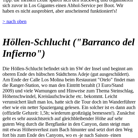
sich zuvor in Los Gigantes einen Abhol-Service per Boot. Wir
haben es nicht ausprobiert, aber anscheinend funktioniert's!
> nach oben
Höllen-Schlucht ("Barranco del
Infierno")
Die Höllen-Schlucht befindet sich im SW der Insel und beginnt am
oberen Ende des hübschen Städtchens Adeje (gut ausgeschildert).
Am Ende der Calle Los Molina beim Restaurant "Otelo" findet man
die Ranger-Station, wo man den Eintritt bezahlt (3 Euro/Stand
2009) und viele Warnungen und Hinweise zum Thema Steinschlag,
Höhenschwindel, Kreislaufschwäche etc. bekommt. Leicht
verunsichert läuft man los, hatte sich die Tour doch im Wanderführer
eher wie ein netter Spaziergang gelesen. Ein solcher ist es dann auch
(offizielle Gehzeit: 1,5h; wiederum großzügig bemessen!). Zunächst
geht es sehr aussichtsreich auf gleichbleibender Höhe auf sehr
gutem Weg durch die Bergflanke in den Canyon, dann steigt man
mit etwas Höhenverlust zum Bach hinunter und setzt dort den Weg
fort bis zum Ende des Canyons, wo es -je nach Saison- einen