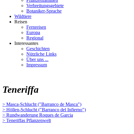
Pflanzenfamilien
Verbreitungsgebiete
Botaniker-Sprache
Wildtiere
Reisen
Fernreisen
Europa
Regional
Interessantes
Geschichten
Nützliche Links
Über uns ...
Impressum
Teneriffa
> Masca-Schlucht ("Barranco de Masca")
> Höllen-Schlucht ("Barranco del Infierno")
> Rundwanderung Roques de Garcia
> Teneriffas Pflanzenwelt