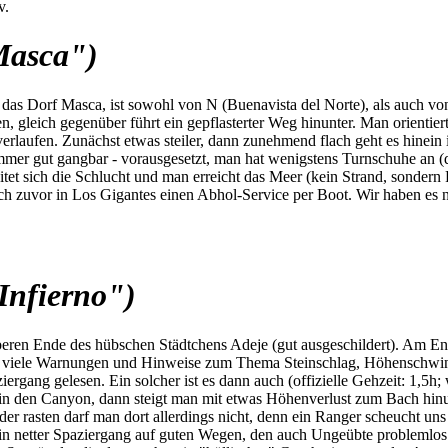
v.
Masca")
s Dorf Masca, ist sowohl von N (Buenavista del Norte), als auch von S
 gleich gegenüber führt ein gepflasterter Weg hinunter. Man orientiert
rlaufen. Zunächst etwas steiler, dann zunehmend flach geht es hinein
mmer gut gangbar - vorausgesetzt, man hat wenigstens Turnschuhe an (di
itet sich die Schlucht und man erreicht das Meer (kein Strand, sonder
h zuvor in Los Gigantes einen Abhol-Service per Boot. Wir haben es nic
Infierno")
beren Ende des hübschen Städtchens Adeje (gut ausgeschildert). Am En
nd viele Warnungen und Hinweise zum Thema Steinschlag, Höhenschwind
ziergang gelesen. Ein solcher ist es dann auch (offizielle Gehzeit: 1,5
in den Canyon, dann steigt man mit etwas Höhenverlust zum Bach hinu
oder rasten darf man dort allerdings nicht, denn ein Ranger scheucht 
 ein netter Spaziergang auf guten Wegen, den auch Ungeübte problemlos 