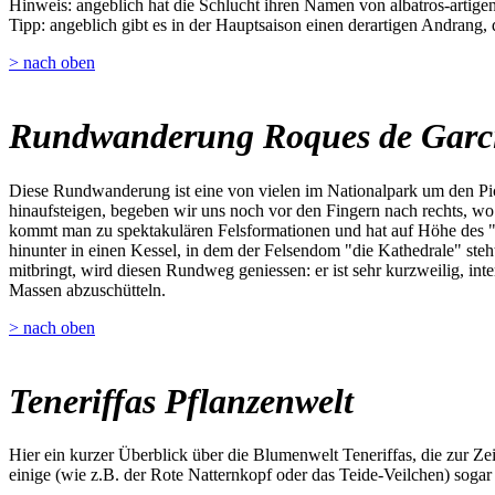
Hinweis: angeblich hat die Schlucht ihren Namen von albatros-artigen 
Tipp: angeblich gibt es in der Hauptsaison einen derartigen Andrang,
> nach oben
Rundwanderung Roques de Garc
Diese Rundwanderung ist eine von vielen im Nationalpark um den Pic
hinaufsteigen, begeben wir uns noch vor den Fingern nach rechts, w
kommt man zu spektakulären Felsformationen und hat auf Höhe des "W
hinunter in einen Kessel, in dem der Felsendom "die Kathedrale" steh
mitbringt, wird diesen Rundweg geniessen: er ist sehr kurzweilig, inte
Massen abzuschütteln.
> nach oben
Teneriffas Pflanzenwelt
Hier ein kurzer Überblick über die Blumenwelt Teneriffas, die zur Z
einige (wie z.B. der Rote Natternkopf oder das Teide-Veilchen) sogar 