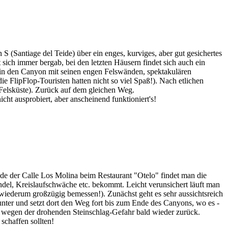
 (Santiage del Teide) über ein enges, kurviges, aber gut gesichertes
 sich immer bergab, bei den letzten Häusern findet sich auch ein
 in den Canyon mit seinen engen Felswänden, spektakulären
e FlipFlop-Touristen hatten nicht so viel Spaß!). Nach etlichen
n Felsküste). Zurück auf dem gleichen Weg.
ht ausprobiert, aber anscheinend funktioniert's!
de der Calle Los Molina beim Restaurant "Otelo" findet man die
el, Kreislaufschwäche etc. bekommt. Leicht verunsichert läuft man
h; wiederum großzügig bemessen!). Zunächst geht es sehr aussichtsreich
nter und setzt dort den Weg fort bis zum Ende des Canyons, wo es -
uns wegen der drohenden Steinschlag-Gefahr bald wieder zurück.
schaffen sollten!