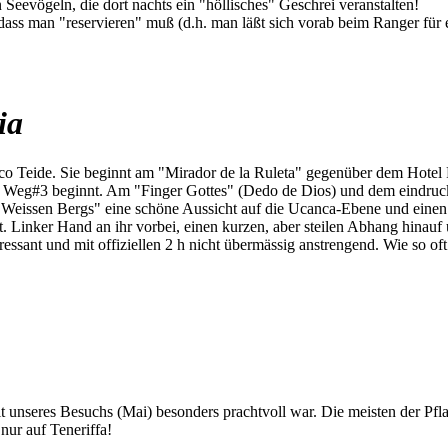
Seevögeln, die dort nachts ein "höllisches" Geschrei veranstalten!
 dass man "reservieren" muß (d.h. man läßt sich vorab beim Ranger für
ia
o Teide. Sie beginnt am "Mirador de la Ruleta" gegenüber dem Hotel 
o Weg#3 beginnt. Am "Finger Gottes" (Dedo de Dios) und dem eindruck
eissen Bergs" eine schöne Aussicht auf die Ucanca-Ebene und einen s
t. Linker Hand an ihr vorbei, einen kurzen, aber steilen Abhang hinauf
ressant und mit offiziellen 2 h nicht übermässig anstrengend. Wie so oft
eit unseres Besuchs (Mai) besonders prachtvoll war. Die meisten der Pf
nur auf Teneriffa!