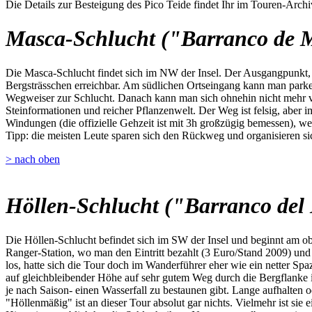
Die Details zur Besteigung des Pico Teide findet Ihr im Touren-Archi
Masca-Schlucht ("Barranco de 
Die Masca-Schlucht findet sich im NW der Insel. Der Ausgangpunkt, da
Bergsträsschen erreichbar. Am südlichen Ortseingang kann man parken,
Wegweiser zur Schlucht. Danach kann man sich ohnehin nicht mehr ve
Steinformationen und reicher Pflanzenwelt. Der Weg ist felsig, aber i
Windungen (die offizielle Gehzeit ist mit 3h großzügig bemessen), we
Tipp: die meisten Leute sparen sich den Rückweg und organisieren sic
> nach oben
Höllen-Schlucht ("Barranco del 
Die Höllen-Schlucht befindet sich im SW der Insel und beginnt am o
Ranger-Station, wo man den Eintritt bezahlt (3 Euro/Stand 2009) u
los, hatte sich die Tour doch im Wanderführer eher wie ein netter Spa
auf gleichbleibender Höhe auf sehr gutem Weg durch die Bergflanke 
je nach Saison- einen Wasserfall zu bestaunen gibt. Lange aufhalten 
"Höllenmäßig" ist an dieser Tour absolut gar nichts. Vielmehr ist sie