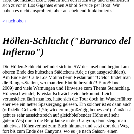
sich zuvor in Los Gigantes einen Abhol-Service per Boot. Wir
haben es nicht ausprobiert, aber anscheinend funktioniert's!
> nach oben
Höllen-Schlucht ("Barranco del
Infierno")
Die Höllen-Schlucht befindet sich im SW der Insel und beginnt am
oberen Ende des hübschen Städtchens Adeje (gut ausgeschildert).
Am Ende der Calle Los Molina beim Restaurant "Otelo" findet man
die Ranger-Station, wo man den Eintritt bezahlt (3 Euro/Stand
2009) und viele Warnungen und Hinweise zum Thema Steinschlag,
Höhenschwindel, Kreislaufschwäche etc. bekommt. Leicht
verunsichert läuft man los, hatte sich die Tour doch im Wanderführer
eher wie ein netter Spaziergang gelesen. Ein solcher ist es dann auch
(offizielle Gehzeit: 1,5h; wiederum großzügig bemessen!). Zunächst
geht es sehr aussichtsreich auf gleichbleibender Höhe auf sehr
gutem Weg durch die Bergflanke in den Canyon, dann steigt man
mit etwas Höhenverlust zum Bach hinunter und setzt dort den Weg
fort bis zum Ende des Canyons, wo es -je nach Saison- einen