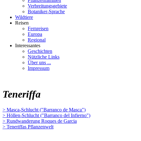
Pflanzenfamilien
Verbreitungsgebiete
Botaniker-Sprache
Wildtiere
Reisen
Fernreisen
Europa
Regional
Interessantes
Geschichten
Nützliche Links
Über uns ...
Impressum
Teneriffa
> Masca-Schlucht ("Barranco de Masca")
> Höllen-Schlucht ("Barranco del Infierno")
> Rundwanderung Roques de Garcia
> Teneriffas Pflanzenwelt