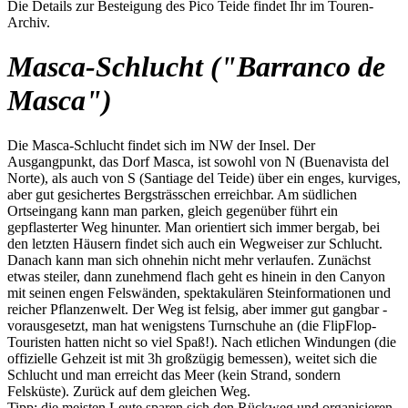
Die Details zur Besteigung des Pico Teide findet Ihr im Touren-
Archiv.
Masca-Schlucht ("Barranco de
Masca")
Die Masca-Schlucht findet sich im NW der Insel. Der
Ausgangpunkt, das Dorf Masca, ist sowohl von N (Buenavista del
Norte), als auch von S (Santiage del Teide) über ein enges, kurviges,
aber gut gesichertes Bergsträsschen erreichbar. Am südlichen
Ortseingang kann man parken, gleich gegenüber führt ein
gepflasterter Weg hinunter. Man orientiert sich immer bergab, bei
den letzten Häusern findet sich auch ein Wegweiser zur Schlucht.
Danach kann man sich ohnehin nicht mehr verlaufen. Zunächst
etwas steiler, dann zunehmend flach geht es hinein in den Canyon
mit seinen engen Felswänden, spektakulären Steinformationen und
reicher Pflanzenwelt. Der Weg ist felsig, aber immer gut gangbar -
vorausgesetzt, man hat wenigstens Turnschuhe an (die FlipFlop-
Touristen hatten nicht so viel Spaß!). Nach etlichen Windungen (die
offizielle Gehzeit ist mit 3h großzügig bemessen), weitet sich die
Schlucht und man erreicht das Meer (kein Strand, sondern
Felsküste). Zurück auf dem gleichen Weg.
Tipp: die meisten Leute sparen sich den Rückweg und organisieren