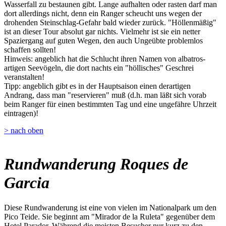
Wasserfall zu bestaunen gibt. Lange aufhalten oder rasten darf man
dort allerdings nicht, denn ein Ranger scheucht uns wegen der
drohenden Steinschlag-Gefahr bald wieder zurück. "Höllenmäßig"
ist an dieser Tour absolut gar nichts. Vielmehr ist sie ein netter
Spaziergang auf guten Wegen, den auch Ungeübte problemlos
schaffen sollten!
Hinweis: angeblich hat die Schlucht ihren Namen von albatros-
artigen Seevögeln, die dort nachts ein "höllisches" Geschrei
veranstalten!
Tipp: angeblich gibt es in der Hauptsaison einen derartigen
Andrang, dass man "reservieren" muß (d.h. man läßt sich vorab
beim Ranger für einen bestimmten Tag und eine ungefähre Uhrzeit
eintragen)!
> nach oben
Rundwanderung Roques de
Garcia
Diese Rundwanderung ist eine von vielen im Nationalpark um den
Pico Teide. Sie beginnt am "Mirador de la Ruleta" gegenüber dem
Hotel Parador. Während die meisten Besucher nur kurz zu den