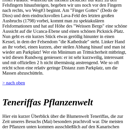
Felsfingern hinaufsteigen, begeben wir uns noch vor den Fingern
nach rechts, wo Weg#3 beginnt. Am "Finger Gottes" (Dedo de
Dios) und dem eindrucksvollen Lava-Feld des letzten großen
Ausbruchs (1798) vorbei, kommt man zu spektakulären
Felsformationen und hat auf Höhe des "Weissen Bergs" eine schöne
Aussicht auf die Ucanca-Ebene und einen schönen Picknick-Platz.
Nun geht es ein kurzes Stück etwas geröllig hinunter in einen
Kessel, in dem der Felsendom "die Kathedrale" steht. Linker Hand
an ihr vorbei, einen kurzen, aber steilen Abhang hinauf und man ist
wieder am Parkplatz! Wer ein Minimum an Trittsicherheit mitbringt,
wird diesen Rundweg geniessen: er ist sehr kurzweilig, interessant
und mit offiziellen 2 h nicht übermässig anstrengend. Wie so oft
reicht schon eine relativ geringe Distanz zum Parkplatz, um die
Massen abzuschütteln.
> nach oben
Teneriffas Pflanzenwelt
Hier ein kurzer Überblick über die Blumenwelt Teneriffas, die zur
Zeit unseres Besuchs (Mai) besonders prachtvoll war. Die meisten
der Pflanzen unten kommen ausschließlich auf den Kanarischen