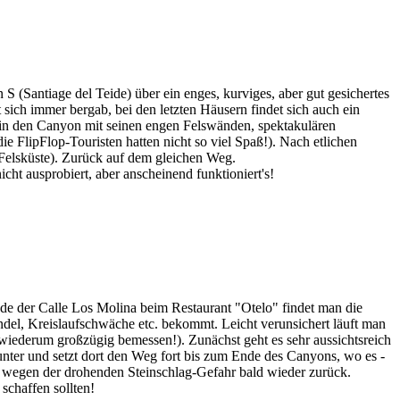
 (Santiage del Teide) über ein enges, kurviges, aber gut gesichertes
 sich immer bergab, bei den letzten Häusern findet sich auch ein
 in den Canyon mit seinen engen Felswänden, spektakulären
e FlipFlop-Touristen hatten nicht so viel Spaß!). Nach etlichen
n Felsküste). Zurück auf dem gleichen Weg.
ht ausprobiert, aber anscheinend funktioniert's!
de der Calle Los Molina beim Restaurant "Otelo" findet man die
el, Kreislaufschwäche etc. bekommt. Leicht verunsichert läuft man
h; wiederum großzügig bemessen!). Zunächst geht es sehr aussichtsreich
nter und setzt dort den Weg fort bis zum Ende des Canyons, wo es -
uns wegen der drohenden Steinschlag-Gefahr bald wieder zurück.
schaffen sollten!