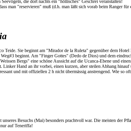
Seevögeln, die dort nachts ein "höllisches" Geschrei veranstalten!
 dass man "reservieren" muß (d.h. man läßt sich vorab beim Ranger für
ia
o Teide. Sie beginnt am "Mirador de la Ruleta" gegenüber dem Hotel 
o Weg#3 beginnt. Am "Finger Gottes" (Dedo de Dios) und dem eindruck
eissen Bergs" eine schöne Aussicht auf die Ucanca-Ebene und einen s
t. Linker Hand an ihr vorbei, einen kurzen, aber steilen Abhang hinauf
ressant und mit offiziellen 2 h nicht übermässig anstrengend. Wie so oft
eit unseres Besuchs (Mai) besonders prachtvoll war. Die meisten der Pf
nur auf Teneriffa!