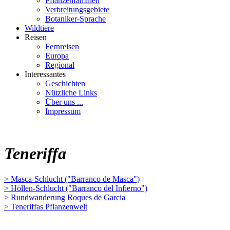
Pflanzenfamilien
Verbreitungsgebiete
Botaniker-Sprache
Wildtiere
Reisen
Fernreisen
Europa
Regional
Interessantes
Geschichten
Nützliche Links
Über uns ...
Impressum
Teneriffa
> Masca-Schlucht ("Barranco de Masca")
> Höllen-Schlucht ("Barranco del Infierno")
> Rundwanderung Roques de Garcia
> Teneriffas Pflanzenwelt