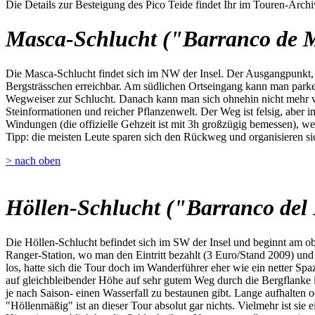
Die Details zur Besteigung des Pico Teide findet Ihr im Touren-Archi
Masca-Schlucht ("Barranco de 
Die Masca-Schlucht findet sich im NW der Insel. Der Ausgangpunkt, da
Bergsträsschen erreichbar. Am südlichen Ortseingang kann man parken,
Wegweiser zur Schlucht. Danach kann man sich ohnehin nicht mehr ve
Steinformationen und reicher Pflanzenwelt. Der Weg ist felsig, aber i
Windungen (die offizielle Gehzeit ist mit 3h großzügig bemessen), we
Tipp: die meisten Leute sparen sich den Rückweg und organisieren sic
> nach oben
Höllen-Schlucht ("Barranco del 
Die Höllen-Schlucht befindet sich im SW der Insel und beginnt am o
Ranger-Station, wo man den Eintritt bezahlt (3 Euro/Stand 2009) u
los, hatte sich die Tour doch im Wanderführer eher wie ein netter Spa
auf gleichbleibender Höhe auf sehr gutem Weg durch die Bergflanke 
je nach Saison- einen Wasserfall zu bestaunen gibt. Lange aufhalten 
"Höllenmäßig" ist an dieser Tour absolut gar nichts. Vielmehr ist sie