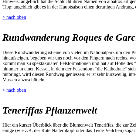
Hinweis: angeblich hat die Schlucht ihren Namen von albatros-artigen 
Tipp: angeblich gibt es in der Hauptsaison einen derartigen Andrang,
> nach oben
Rundwanderung Roques de Garc
Diese Rundwanderung ist eine von vielen im Nationalpark um den Pic
hinaufsteigen, begeben wir uns noch vor den Fingern nach rechts, w
kommt man zu spektakulären Felsformationen und hat auf Höhe des "W
hinunter in einen Kessel, in dem der Felsendom "die Kathedrale" steh
mitbringt, wird diesen Rundweg geniessen: er ist sehr kurzweilig, inte
Massen abzuschütteln.
> nach oben
Teneriffas Pflanzenwelt
Hier ein kurzer Überblick über die Blumenwelt Teneriffas, die zur Z
einige (wie z.B. der Rote Natternkopf oder das Teide-Veilchen) sogar 