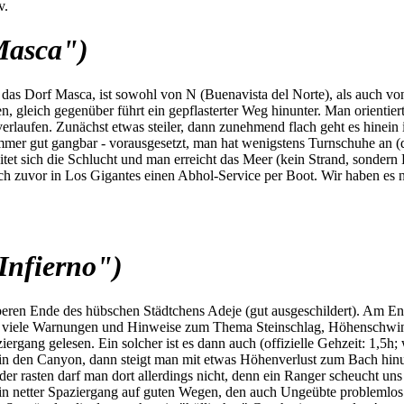
v.
Masca")
s Dorf Masca, ist sowohl von N (Buenavista del Norte), als auch von S
 gleich gegenüber führt ein gepflasterter Weg hinunter. Man orientiert
rlaufen. Zunächst etwas steiler, dann zunehmend flach geht es hinein
mmer gut gangbar - vorausgesetzt, man hat wenigstens Turnschuhe an (di
itet sich die Schlucht und man erreicht das Meer (kein Strand, sonder
h zuvor in Los Gigantes einen Abhol-Service per Boot. Wir haben es nic
Infierno")
beren Ende des hübschen Städtchens Adeje (gut ausgeschildert). Am En
nd viele Warnungen und Hinweise zum Thema Steinschlag, Höhenschwind
ziergang gelesen. Ein solcher ist es dann auch (offizielle Gehzeit: 1,5
in den Canyon, dann steigt man mit etwas Höhenverlust zum Bach hinu
oder rasten darf man dort allerdings nicht, denn ein Ranger scheucht 
 ein netter Spaziergang auf guten Wegen, den auch Ungeübte problemlos 