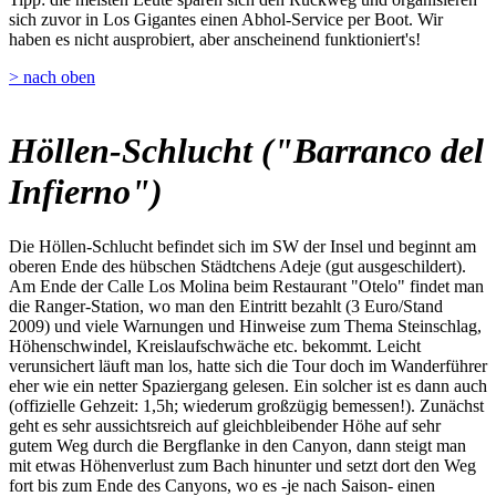
sich zuvor in Los Gigantes einen Abhol-Service per Boot. Wir
haben es nicht ausprobiert, aber anscheinend funktioniert's!
> nach oben
Höllen-Schlucht ("Barranco del
Infierno")
Die Höllen-Schlucht befindet sich im SW der Insel und beginnt am
oberen Ende des hübschen Städtchens Adeje (gut ausgeschildert).
Am Ende der Calle Los Molina beim Restaurant "Otelo" findet man
die Ranger-Station, wo man den Eintritt bezahlt (3 Euro/Stand
2009) und viele Warnungen und Hinweise zum Thema Steinschlag,
Höhenschwindel, Kreislaufschwäche etc. bekommt. Leicht
verunsichert läuft man los, hatte sich die Tour doch im Wanderführer
eher wie ein netter Spaziergang gelesen. Ein solcher ist es dann auch
(offizielle Gehzeit: 1,5h; wiederum großzügig bemessen!). Zunächst
geht es sehr aussichtsreich auf gleichbleibender Höhe auf sehr
gutem Weg durch die Bergflanke in den Canyon, dann steigt man
mit etwas Höhenverlust zum Bach hinunter und setzt dort den Weg
fort bis zum Ende des Canyons, wo es -je nach Saison- einen