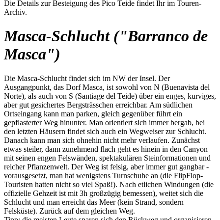
Die Details zur Besteigung des Pico Teide findet Ihr im Touren-
Archiv.
Masca-Schlucht ("Barranco de
Masca")
Die Masca-Schlucht findet sich im NW der Insel. Der
Ausgangpunkt, das Dorf Masca, ist sowohl von N (Buenavista del
Norte), als auch von S (Santiage del Teide) über ein enges, kurviges,
aber gut gesichertes Bergsträsschen erreichbar. Am südlichen
Ortseingang kann man parken, gleich gegenüber führt ein
gepflasterter Weg hinunter. Man orientiert sich immer bergab, bei
den letzten Häusern findet sich auch ein Wegweiser zur Schlucht.
Danach kann man sich ohnehin nicht mehr verlaufen. Zunächst
etwas steiler, dann zunehmend flach geht es hinein in den Canyon
mit seinen engen Felswänden, spektakulären Steinformationen und
reicher Pflanzenwelt. Der Weg ist felsig, aber immer gut gangbar -
vorausgesetzt, man hat wenigstens Turnschuhe an (die FlipFlop-
Touristen hatten nicht so viel Spaß!). Nach etlichen Windungen (die
offizielle Gehzeit ist mit 3h großzügig bemessen), weitet sich die
Schlucht und man erreicht das Meer (kein Strand, sondern
Felsküste). Zurück auf dem gleichen Weg.
Tipp: die meisten Leute sparen sich den Rückweg und organisieren