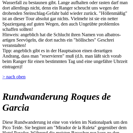
Wasserfall zu bestaunen gibt. Lange aufhalten oder rasten darf man
dort allerdings nicht, denn ein Ranger scheucht uns wegen der
drohenden Steinschlag-Gefahr bald wieder zurück. "Höllenmäßig"
ist an dieser Tour absolut gar nichts. Vielmehr ist sie ein netter
Spaziergang auf guten Wegen, den auch Ungeübte problemlos
schaffen sollten!
Hinweis: angeblich hat die Schlucht ihren Namen von albatros-
artigen Seevögeln, die dort nachts ein "höllisches" Geschrei
veranstalten!
Tipp: angeblich gibt es in der Hauptsaison einen derartigen
Andrang, dass man "reservieren" muß (d.h. man läßt sich vorab
beim Ranger für einen bestimmten Tag und eine ungefähre Uhrzeit
eintragen)!
> nach oben
Rundwanderung Roques de
Garcia
Diese Rundwanderung ist eine von vielen im Nationalpark um den
Pico Teide. Sie beginnt am "Mirador de la Ruleta" gegenüber dem
Hotel Parador. Während die meisten Besucher nur kurz zu den