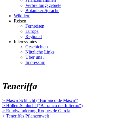
Pflanzenfamilien
Verbreitungsgebiete
Botaniker-Sprache
Wildtiere
Reisen
Fernreisen
Europa
Regional
Interessantes
Geschichten
Nützliche Links
Über uns ...
Impressum
Teneriffa
> Masca-Schlucht ("Barranco de Masca")
> Höllen-Schlucht ("Barranco del Infierno")
> Rundwanderung Roques de Garcia
> Teneriffas Pflanzenwelt