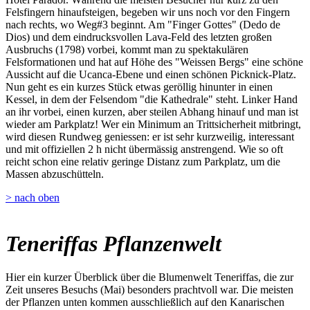
Felsfingern hinaufsteigen, begeben wir uns noch vor den Fingern
nach rechts, wo Weg#3 beginnt. Am "Finger Gottes" (Dedo de
Dios) und dem eindrucksvollen Lava-Feld des letzten großen
Ausbruchs (1798) vorbei, kommt man zu spektakulären
Felsformationen und hat auf Höhe des "Weissen Bergs" eine schöne
Aussicht auf die Ucanca-Ebene und einen schönen Picknick-Platz.
Nun geht es ein kurzes Stück etwas geröllig hinunter in einen
Kessel, in dem der Felsendom "die Kathedrale" steht. Linker Hand
an ihr vorbei, einen kurzen, aber steilen Abhang hinauf und man ist
wieder am Parkplatz! Wer ein Minimum an Trittsicherheit mitbringt,
wird diesen Rundweg geniessen: er ist sehr kurzweilig, interessant
und mit offiziellen 2 h nicht übermässig anstrengend. Wie so oft
reicht schon eine relativ geringe Distanz zum Parkplatz, um die
Massen abzuschütteln.
> nach oben
Teneriffas Pflanzenwelt
Hier ein kurzer Überblick über die Blumenwelt Teneriffas, die zur
Zeit unseres Besuchs (Mai) besonders prachtvoll war. Die meisten
der Pflanzen unten kommen ausschließlich auf den Kanarischen