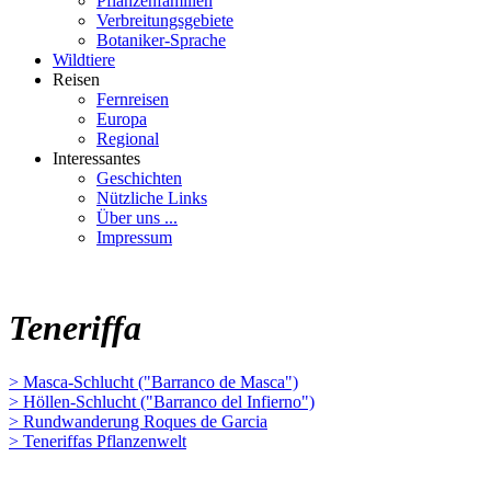
Pflanzenfamilien
Verbreitungsgebiete
Botaniker-Sprache
Wildtiere
Reisen
Fernreisen
Europa
Regional
Interessantes
Geschichten
Nützliche Links
Über uns ...
Impressum
Teneriffa
> Masca-Schlucht ("Barranco de Masca")
> Höllen-Schlucht ("Barranco del Infierno")
> Rundwanderung Roques de Garcia
> Teneriffas Pflanzenwelt