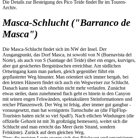
Die Details zur Besteigung des Pico Teide findet Ihr im Touren-
Archiv.
Masca-Schlucht ("Barranco de
Masca")
Die Masca-Schlucht findet sich im NW der Insel. Der
Ausgangpunkt, das Dorf Masca, ist sowohl von N (Buenavista del
Norte), als auch von S (Santiage del Teide) über ein enges, kurviges,
aber gut gesichertes Bergsträsschen erreichbar. Am südlichen
Ortseingang kann man parken, gleich gegenüber führt ein
gepflasterter Weg hinunter. Man orientiert sich immer bergab, bei
den letzten Häusern findet sich auch ein Wegweiser zur Schlucht.
Danach kann man sich ohnehin nicht mehr verlaufen. Zunächst
etwas steiler, dann zunehmend flach geht es hinein in den Canyon
mit seinen engen Felswänden, spektakulären Steinformationen und
reicher Pflanzenwelt. Der Weg ist felsig, aber immer gut gangbar -
vorausgesetzt, man hat wenigstens Turnschuhe an (die FlipFlop-
Touristen hatten nicht so viel Spaß!). Nach etlichen Windungen (die
offizielle Gehzeit ist mit 3h großzügig bemessen), weitet sich die
Schlucht und man erreicht das Meer (kein Strand, sondern
Felsküste). Zurück auf dem gleichen Weg.
Tipp: die meisten Leute sparen sich den Rückweg und organisieren