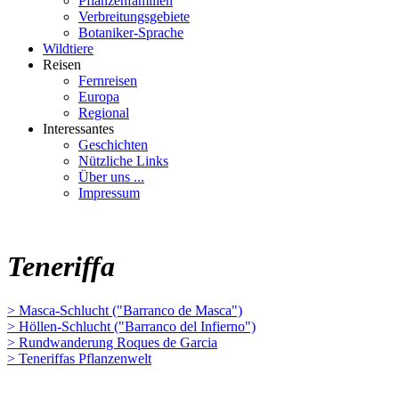
Pflanzenfamilien
Verbreitungsgebiete
Botaniker-Sprache
Wildtiere
Reisen
Fernreisen
Europa
Regional
Interessantes
Geschichten
Nützliche Links
Über uns ...
Impressum
Teneriffa
> Masca-Schlucht ("Barranco de Masca")
> Höllen-Schlucht ("Barranco del Infierno")
> Rundwanderung Roques de Garcia
> Teneriffas Pflanzenwelt