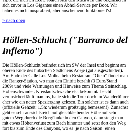
sich zuvor in Los Gigantes einen Abhol-Service per Boot. Wir
haben es nicht ausprobiert, aber anscheinend funktioniert's!
> nach oben
Höllen-Schlucht ("Barranco del
Infierno")
Die Höllen-Schlucht befindet sich im SW der Insel und beginnt am
oberen Ende des hübschen Städtchens Adeje (gut ausgeschildert).
Am Ende der Calle Los Molina beim Restaurant "Otelo" findet man
die Ranger-Station, wo man den Eintritt bezahlt (3 Euro/Stand
2009) und viele Warnungen und Hinweise zum Thema Steinschlag,
Höhenschwindel, Kreislaufschwäche etc. bekommt. Leicht
verunsichert läuft man los, hatte sich die Tour doch im Wanderführer
eher wie ein netter Spaziergang gelesen. Ein solcher ist es dann auch
(offizielle Gehzeit: 1,5h; wiederum großzügig bemessen!). Zunächst
geht es sehr aussichtsreich auf gleichbleibender Höhe auf sehr
gutem Weg durch die Bergflanke in den Canyon, dann steigt man
mit etwas Höhenverlust zum Bach hinunter und setzt dort den Weg
fort bis zum Ende des Canyons, wo es -je nach Saison- einen