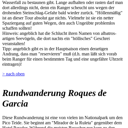
Wasserfall zu bestaunen gibt. Lange aufhalten oder rasten darf man
dort allerdings nicht, denn ein Ranger scheucht uns wegen der
drohenden Steinschlag-Gefahr bald wieder zurück. "Höllenmäßig"
ist an dieser Tour absolut gar nichts. Vielmehr ist sie ein netter
Spaziergang auf guten Wegen, den auch Ungeübte problemlos
schaffen sollten!
Hinweis: angeblich hat die Schlucht ihren Namen von albatros-
artigen Seevögeln, die dort nachts ein "höllisches" Geschrei
veranstalten!
Tipp: angeblich gibt es in der Hauptsaison einen derartigen
Andrang, dass man "reservieren" muß (d.h. man läßt sich vorab
beim Ranger für einen bestimmten Tag und eine ungefähre Uhrzeit
eintragen)!
> nach oben
Rundwanderung Roques de
Garcia
Diese Rundwanderung ist eine von vielen im Nationalpark um den
Pico Teide. Sie beginnt am "Mirador de la Ruleta" gegenüber dem
Hotel Parador. Während die meisten Besucher nur kurz zu den