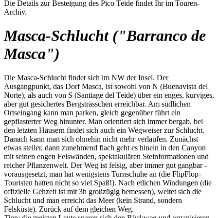
Die Details zur Besteigung des Pico Teide findet Ihr im Touren-
Archiv.
Masca-Schlucht ("Barranco de
Masca")
Die Masca-Schlucht findet sich im NW der Insel. Der
Ausgangpunkt, das Dorf Masca, ist sowohl von N (Buenavista del
Norte), als auch von S (Santiage del Teide) über ein enges, kurviges,
aber gut gesichertes Bergsträsschen erreichbar. Am südlichen
Ortseingang kann man parken, gleich gegenüber führt ein
gepflasterter Weg hinunter. Man orientiert sich immer bergab, bei
den letzten Häusern findet sich auch ein Wegweiser zur Schlucht.
Danach kann man sich ohnehin nicht mehr verlaufen. Zunächst
etwas steiler, dann zunehmend flach geht es hinein in den Canyon
mit seinen engen Felswänden, spektakulären Steinformationen und
reicher Pflanzenwelt. Der Weg ist felsig, aber immer gut gangbar -
vorausgesetzt, man hat wenigstens Turnschuhe an (die FlipFlop-
Touristen hatten nicht so viel Spaß!). Nach etlichen Windungen (die
offizielle Gehzeit ist mit 3h großzügig bemessen), weitet sich die
Schlucht und man erreicht das Meer (kein Strand, sondern
Felsküste). Zurück auf dem gleichen Weg.
Tipp: die meisten Leute sparen sich den Rückweg und organisieren