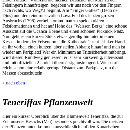
Felsfingern hinaufsteigen, begeben wir uns noch vor den Fingern
nach rechts, wo Weg#3 beginnt. Am "Finger Gottes" (Dedo de
Dios) und dem eindrucksvollen Lava-Feld des letzten großen
Ausbruchs (1798) vorbei, kommt man zu spektakulären
Felsformationen und hat auf Höhe des "Weissen Bergs" eine schöne
Aussicht auf die Ucanca-Ebene und einen schönen Picknick-Platz.
Nun geht es ein kurzes Stück etwas geröllig hinunter in einen
Kessel, in dem der Felsendom "die Kathedrale" steht. Linker Hand
an ihr vorbei, einen kurzen, aber steilen Abhang hinauf und man ist
wieder am Parkplatz! Wer ein Minimum an Trittsicherheit mitbringt,
wird diesen Rundweg geniessen: er ist sehr kurzweilig, interessant
und mit offiziellen 2 h nicht übermässig anstrengend. Wie so oft
reicht schon eine relativ geringe Distanz zum Parkplatz, um die
Massen abzuschütteln.
> nach oben
Teneriffas Pflanzenwelt
Hier ein kurzer Überblick über die Blumenwelt Teneriffas, die zur
Zeit unseres Besuchs (Mai) besonders prachtvoll war. Die meisten
der Pflanzen unten kommen ausschließlich auf den Kanarischen