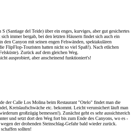
 (Santiage del Teide) über ein enges, kurviges, aber gut gesichertes
 sich immer bergab, bei den letzten Häusern findet sich auch ein
 in den Canyon mit seinen engen Felswänden, spektakulären
e FlipFlop-Touristen hatten nicht so viel Spaß!). Nach etlichen
n Felsküste). Zurück auf dem gleichen Weg.
ht ausprobiert, aber anscheinend funktioniert's!
de der Calle Los Molina beim Restaurant "Otelo" findet man die
el, Kreislaufschwäche etc. bekommt. Leicht verunsichert läuft man
h; wiederum großzügig bemessen!). Zunächst geht es sehr aussichtsreich
nter und setzt dort den Weg fort bis zum Ende des Canyons, wo es -
uns wegen der drohenden Steinschlag-Gefahr bald wieder zurück.
schaffen sollten!