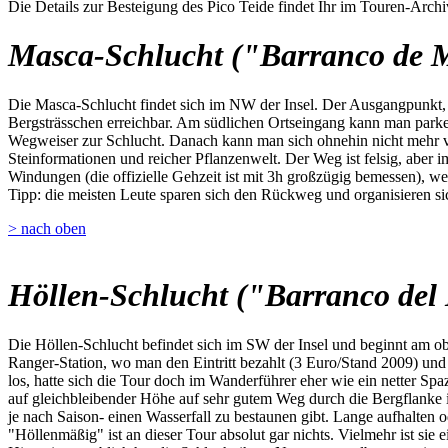
Die Details zur Besteigung des Pico Teide findet Ihr im Touren-Archi
Masca-Schlucht ("Barranco de 
Die Masca-Schlucht findet sich im NW der Insel. Der Ausgangpunkt, da
Bergsträsschen erreichbar. Am südlichen Ortseingang kann man parken,
Wegweiser zur Schlucht. Danach kann man sich ohnehin nicht mehr ve
Steinformationen und reicher Pflanzenwelt. Der Weg ist felsig, aber i
Windungen (die offizielle Gehzeit ist mit 3h großzügig bemessen), we
Tipp: die meisten Leute sparen sich den Rückweg und organisieren sic
> nach oben
Höllen-Schlucht ("Barranco del 
Die Höllen-Schlucht befindet sich im SW der Insel und beginnt am o
Ranger-Station, wo man den Eintritt bezahlt (3 Euro/Stand 2009) u
los, hatte sich die Tour doch im Wanderführer eher wie ein netter Spa
auf gleichbleibender Höhe auf sehr gutem Weg durch die Bergflanke 
je nach Saison- einen Wasserfall zu bestaunen gibt. Lange aufhalten 
"Höllenmäßig" ist an dieser Tour absolut gar nichts. Vielmehr ist sie