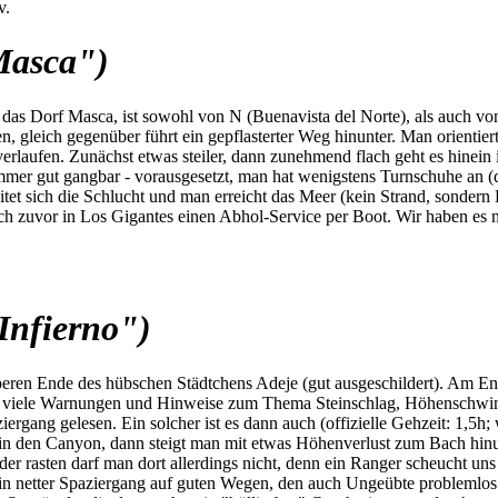
v.
Masca")
s Dorf Masca, ist sowohl von N (Buenavista del Norte), als auch von S
 gleich gegenüber führt ein gepflasterter Weg hinunter. Man orientiert
rlaufen. Zunächst etwas steiler, dann zunehmend flach geht es hinein
mmer gut gangbar - vorausgesetzt, man hat wenigstens Turnschuhe an (di
itet sich die Schlucht und man erreicht das Meer (kein Strand, sonder
h zuvor in Los Gigantes einen Abhol-Service per Boot. Wir haben es nic
Infierno")
beren Ende des hübschen Städtchens Adeje (gut ausgeschildert). Am En
nd viele Warnungen und Hinweise zum Thema Steinschlag, Höhenschwind
ziergang gelesen. Ein solcher ist es dann auch (offizielle Gehzeit: 1,5
in den Canyon, dann steigt man mit etwas Höhenverlust zum Bach hinu
oder rasten darf man dort allerdings nicht, denn ein Ranger scheucht 
 ein netter Spaziergang auf guten Wegen, den auch Ungeübte problemlos 