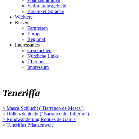
Pflanzenfamilien
Verbreitungsgebiete
Botaniker-Sprache
Wildtiere
Reisen
Fernreisen
Europa
Regional
Interessantes
Geschichten
Nützliche Links
Über uns ...
Impressum
Teneriffa
> Masca-Schlucht ("Barranco de Masca")
> Höllen-Schlucht ("Barranco del Infierno")
> Rundwanderung Roques de Garcia
> Teneriffas Pflanzenwelt