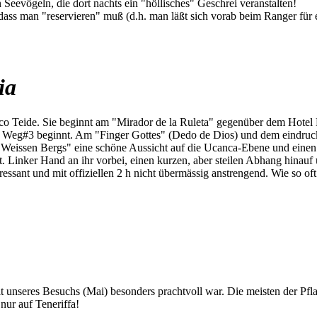
Seevögeln, die dort nachts ein "höllisches" Geschrei veranstalten!
 dass man "reservieren" muß (d.h. man läßt sich vorab beim Ranger für
ia
o Teide. Sie beginnt am "Mirador de la Ruleta" gegenüber dem Hotel 
o Weg#3 beginnt. Am "Finger Gottes" (Dedo de Dios) und dem eindruck
eissen Bergs" eine schöne Aussicht auf die Ucanca-Ebene und einen s
t. Linker Hand an ihr vorbei, einen kurzen, aber steilen Abhang hinauf
ressant und mit offiziellen 2 h nicht übermässig anstrengend. Wie so oft
eit unseres Besuchs (Mai) besonders prachtvoll war. Die meisten der Pf
nur auf Teneriffa!