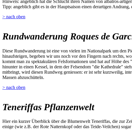
Hinweis: angeblich hat die Schlucht ihren Namen von albatros-artigen 
Tipp: angeblich gibt es in der Hauptsaison einen derartigen Andrang,
> nach oben
Rundwanderung Roques de Garc
Diese Rundwanderung ist eine von vielen im Nationalpark um den Pic
hinaufsteigen, begeben wir uns noch vor den Fingern nach rechts, w
kommt man zu spektakulären Felsformationen und hat auf Höhe des "W
hinunter in einen Kessel, in dem der Felsendom "die Kathedrale" steh
mitbringt, wird diesen Rundweg geniessen: er ist sehr kurzweilig, inte
Massen abzuschütteln.
> nach oben
Teneriffas Pflanzenwelt
Hier ein kurzer Überblick über die Blumenwelt Teneriffas, die zur Z
einige (wie z.B. der Rote Natternkopf oder das Teide-Veilchen) sogar 