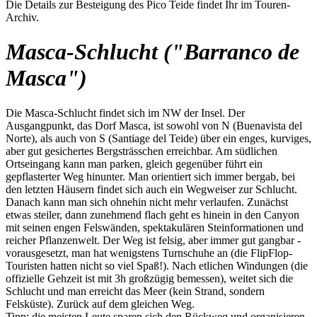
Die Details zur Besteigung des Pico Teide findet Ihr im Touren-
Archiv.
Masca-Schlucht ("Barranco de
Masca")
Die Masca-Schlucht findet sich im NW der Insel. Der
Ausgangpunkt, das Dorf Masca, ist sowohl von N (Buenavista del
Norte), als auch von S (Santiage del Teide) über ein enges, kurviges,
aber gut gesichertes Bergsträsschen erreichbar. Am südlichen
Ortseingang kann man parken, gleich gegenüber führt ein
gepflasterter Weg hinunter. Man orientiert sich immer bergab, bei
den letzten Häusern findet sich auch ein Wegweiser zur Schlucht.
Danach kann man sich ohnehin nicht mehr verlaufen. Zunächst
etwas steiler, dann zunehmend flach geht es hinein in den Canyon
mit seinen engen Felswänden, spektakulären Steinformationen und
reicher Pflanzenwelt. Der Weg ist felsig, aber immer gut gangbar -
vorausgesetzt, man hat wenigstens Turnschuhe an (die FlipFlop-
Touristen hatten nicht so viel Spaß!). Nach etlichen Windungen (die
offizielle Gehzeit ist mit 3h großzügig bemessen), weitet sich die
Schlucht und man erreicht das Meer (kein Strand, sondern
Felsküste). Zurück auf dem gleichen Weg.
Tipp: die meisten Leute sparen sich den Rückweg und organisieren