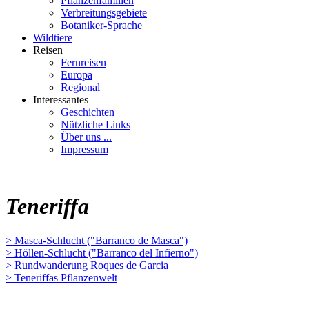
Pflanzenfamilien
Verbreitungsgebiete
Botaniker-Sprache
Wildtiere
Reisen
Fernreisen
Europa
Regional
Interessantes
Geschichten
Nützliche Links
Über uns ...
Impressum
Teneriffa
> Masca-Schlucht ("Barranco de Masca")
> Höllen-Schlucht ("Barranco del Infierno")
> Rundwanderung Roques de Garcia
> Teneriffas Pflanzenwelt