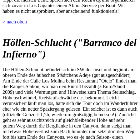
sich zuvor in Los Gigantes einen Abhol-Service per Boot. Wir
haben es nicht ausprobiert, aber anscheinend funktioniert's!
> nach oben
Höllen-Schlucht ("Barranco del
Infierno")
Die Höllen-Schlucht befindet sich im SW der Insel und beginnt am
oberen Ende des hübschen Städtchens Adeje (gut ausgeschildert).
Am Ende der Calle Los Molina beim Restaurant "Otelo" findet man
die Ranger-Station, wo man den Eintritt bezahlt (3 Euro/Stand
2009) und viele Warnungen und Hinweise zum Thema Steinschlag,
Höhenschwindel, Kreislaufschwäche etc. bekommt. Leicht
verunsichert läuft man los, hatte sich die Tour doch im Wanderführer
eher wie ein netter Spaziergang gelesen. Ein solcher ist es dann auch
(offizielle Gehzeit: 1,5h; wiederum großzügig bemessen!). Zunächst
geht es sehr aussichtsreich auf gleichbleibender Höhe auf sehr
gutem Weg durch die Bergflanke in den Canyon, dann steigt man
mit etwas Höhenverlust zum Bach hinunter und setzt dort den Weg
fort bis zum Ende des Canyons, wo es -je nach Saison- einen