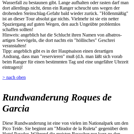
Wasserfall zu bestaunen gibt. Lange aufhalten oder rasten darf man
dort allerdings nicht, denn ein Ranger scheucht uns wegen der
drohenden Steinschlag-Gefahr bald wieder zurück. "Höllenmäßig"
ist an dieser Tour absolut gar nichts. Vielmehr ist sie ein netter
Spaziergang auf guten Wegen, den auch Ungeübte problemlos
schaffen sollten!
Hinweis: angeblich hat die Schlucht ihren Namen von albatros-
artigen Seevögeln, die dort nachts ein "höllisches" Geschrei
veranstalten!
Tipp: angeblich gibt es in der Hauptsaison einen derartigen
Andrang, dass man "reservieren" muß (d.h. man läßt sich vorab
beim Ranger für einen bestimmten Tag und eine ungefähre Uhrzeit
eintragen)!
> nach oben
Rundwanderung Roques de
Garcia
Diese Rundwanderung ist eine von vielen im Nationalpark um den
Pico Teide. Sie beginnt am "Mirador de la Ruleta" gegenüber dem
Hotel Parador. Während die meisten Besucher nur kurz zu den