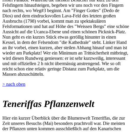
Felsfingern hinaufsteigen, begeben wir uns noch vor den Fingern
nach rechts, wo Weg#3 beginnt. Am "Finger Gottes" (Dedo de
Dios) und dem eindrucksvollen Lava-Feld des letzten großen
Ausbruchs (1798) vorbei, kommt man zu spektakulären
Felsformationen und hat auf Höhe des "Weissen Bergs" eine schöne
Aussicht auf die Ucanca-Ebene und einen schönen Picknick-Platz.
Nun geht es ein kurzes Stück etwas geröllig hinunter in einen
Kessel, in dem der Felsendom "die Kathedrale" steht. Linker Hand
an ihr vorbei, einen kurzen, aber steilen Abhang hinauf und man ist
wieder am Parkplatz! Wer ein Minimum an Trittsicherheit mitbringt,
wird diesen Rundweg geniessen: er ist sehr kurzweilig, interessant
und mit offiziellen 2 h nicht übermässig anstrengend. Wie so oft
reicht schon eine relativ geringe Distanz zum Parkplatz, um die
Massen abzuschütteln.
> nach oben
Teneriffas Pflanzenwelt
Hier ein kurzer Überblick über die Blumenwelt Teneriffas, die zur
Zeit unseres Besuchs (Mai) besonders prachtvoll war. Die meisten
der Pflanzen unten kommen ausschließlich auf den Kanarischen