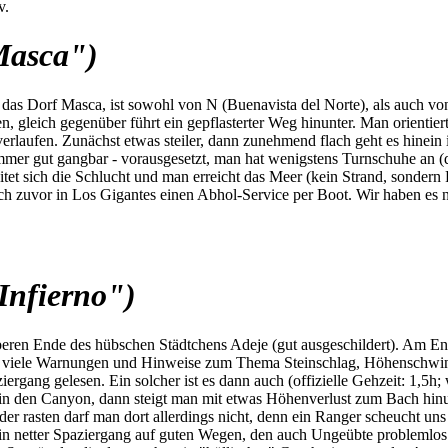
v.
Masca")
s Dorf Masca, ist sowohl von N (Buenavista del Norte), als auch von S
 gleich gegenüber führt ein gepflasterter Weg hinunter. Man orientiert
rlaufen. Zunächst etwas steiler, dann zunehmend flach geht es hinein
mmer gut gangbar - vorausgesetzt, man hat wenigstens Turnschuhe an (di
itet sich die Schlucht und man erreicht das Meer (kein Strand, sonder
h zuvor in Los Gigantes einen Abhol-Service per Boot. Wir haben es nic
Infierno")
beren Ende des hübschen Städtchens Adeje (gut ausgeschildert). Am En
nd viele Warnungen und Hinweise zum Thema Steinschlag, Höhenschwind
ziergang gelesen. Ein solcher ist es dann auch (offizielle Gehzeit: 1,5
in den Canyon, dann steigt man mit etwas Höhenverlust zum Bach hinu
oder rasten darf man dort allerdings nicht, denn ein Ranger scheucht 
 ein netter Spaziergang auf guten Wegen, den auch Ungeübte problemlos 