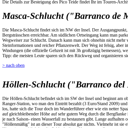
Die Details zur Besteigung des Pico Teide findet Ihr im Touren-Archi
Masca-Schlucht ("Barranco de 
Die Masca-Schlucht findet sich im NW der Insel. Der Ausgangpunkt, da
Bergsträsschen erreichbar. Am südlichen Ortseingang kann man parken,
Wegweiser zur Schlucht. Danach kann man sich ohnehin nicht mehr ve
Steinformationen und reicher Pflanzenwelt. Der Weg ist felsig, aber i
Windungen (die offizielle Gehzeit ist mit 3h großzügig bemessen), we
Tipp: die meisten Leute sparen sich den Rückweg und organisieren sic
> nach oben
Höllen-Schlucht ("Barranco del 
Die Höllen-Schlucht befindet sich im SW der Insel und beginnt am o
Ranger-Station, wo man den Eintritt bezahlt (3 Euro/Stand 2009) u
los, hatte sich die Tour doch im Wanderführer eher wie ein netter Spa
auf gleichbleibender Höhe auf sehr gutem Weg durch die Bergflanke 
je nach Saison- einen Wasserfall zu bestaunen gibt. Lange aufhalten 
"Höllenmäßig" ist an dieser Tour absolut gar nichts. Vielmehr ist sie