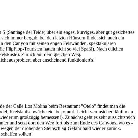
 (Santiage del Teide) über ein enges, kurviges, aber gut gesichertes
 sich immer bergab, bei den letzten Häusern findet sich auch ein
 in den Canyon mit seinen engen Felswänden, spektakulären
e FlipFlop-Touristen hatten nicht so viel Spaß!). Nach etlichen
n Felsküste). Zurück auf dem gleichen Weg.
ht ausprobiert, aber anscheinend funktioniert's!
de der Calle Los Molina beim Restaurant "Otelo" findet man die
el, Kreislaufschwäche etc. bekommt. Leicht verunsichert läuft man
h; wiederum großzügig bemessen!). Zunächst geht es sehr aussichtsreich
nter und setzt dort den Weg fort bis zum Ende des Canyons, wo es -
uns wegen der drohenden Steinschlag-Gefahr bald wieder zurück.
schaffen sollten!