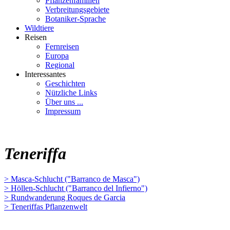
Pflanzenfamilien
Verbreitungsgebiete
Botaniker-Sprache
Wildtiere
Reisen
Fernreisen
Europa
Regional
Interessantes
Geschichten
Nützliche Links
Über uns ...
Impressum
Teneriffa
> Masca-Schlucht ("Barranco de Masca")
> Höllen-Schlucht ("Barranco del Infierno")
> Rundwanderung Roques de Garcia
> Teneriffas Pflanzenwelt