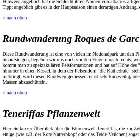
Hinweis: angeblich hat die Schlucht ihren Namen von albatros-artigen 
Tipp: angeblich gibt es in der Hauptsaison einen derartigen Andrang,
> nach oben
Rundwanderung Roques de Garc
Diese Rundwanderung ist eine von vielen im Nationalpark um den Pic
hinaufsteigen, begeben wir uns noch vor den Fingern nach rechts, w
kommt man zu spektakulären Felsformationen und hat auf Höhe des "W
hinunter in einen Kessel, in dem der Felsendom "die Kathedrale" steh
mitbringt, wird diesen Rundweg geniessen: er ist sehr kurzweilig, inte
Massen abzuschütteln.
> nach oben
Teneriffas Pflanzenwelt
Hier ein kurzer Überblick über die Blumenwelt Teneriffas, die zur Z
einige (wie z.B. der Rote Natternkopf oder das Teide-Veilchen) sogar 