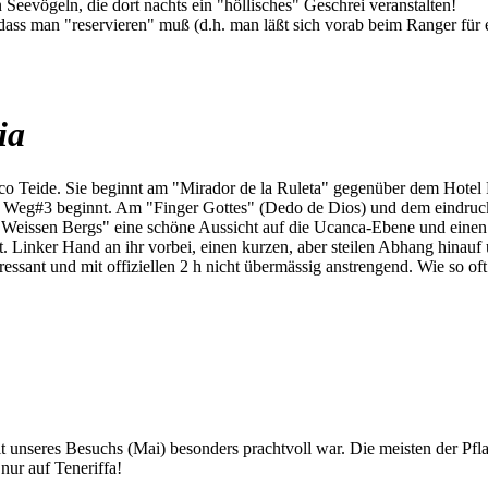
Seevögeln, die dort nachts ein "höllisches" Geschrei veranstalten!
 dass man "reservieren" muß (d.h. man läßt sich vorab beim Ranger für
ia
o Teide. Sie beginnt am "Mirador de la Ruleta" gegenüber dem Hotel 
o Weg#3 beginnt. Am "Finger Gottes" (Dedo de Dios) und dem eindruck
eissen Bergs" eine schöne Aussicht auf die Ucanca-Ebene und einen s
t. Linker Hand an ihr vorbei, einen kurzen, aber steilen Abhang hinauf
ressant und mit offiziellen 2 h nicht übermässig anstrengend. Wie so oft
eit unseres Besuchs (Mai) besonders prachtvoll war. Die meisten der Pf
nur auf Teneriffa!