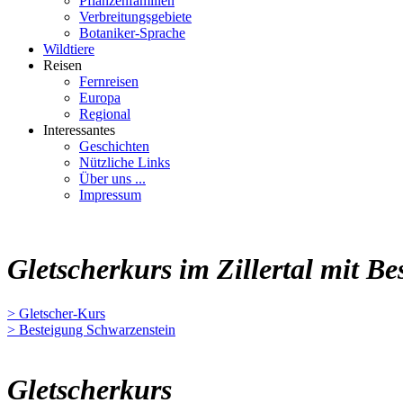
Pflanzenfamilien
Verbreitungsgebiete
Botaniker-Sprache
Wildtiere
Reisen
Fernreisen
Europa
Regional
Interessantes
Geschichten
Nützliche Links
Über uns ...
Impressum
Gletscherkurs im Zillertal mit B
> Gletscher-Kurs
> Besteigung Schwarzenstein
Gletscherkurs