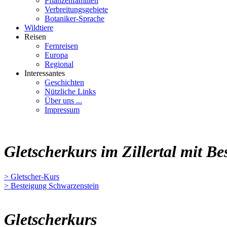
Pflanzenfamilien
Verbreitungsgebiete
Botaniker-Sprache
Wildtiere
Reisen
Fernreisen
Europa
Regional
Interessantes
Geschichten
Nützliche Links
Über uns ...
Impressum
Gletscherkurs im Zillertal mit B
> Gletscher-Kurs
> Besteigung Schwarzenstein
Gletscherkurs