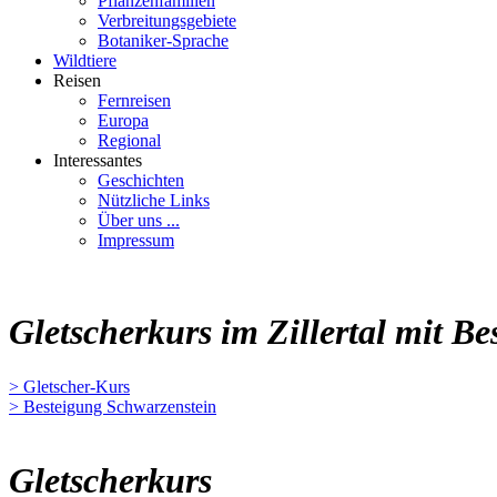
Pflanzenfamilien
Verbreitungsgebiete
Botaniker-Sprache
Wildtiere
Reisen
Fernreisen
Europa
Regional
Interessantes
Geschichten
Nützliche Links
Über uns ...
Impressum
Gletscherkurs im Zillertal mit B
> Gletscher-Kurs
> Besteigung Schwarzenstein
Gletscherkurs