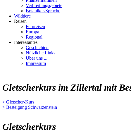
Pflanzenfamilien
Verbreitungsgebiete
Botaniker-Sprache
Wildtiere
Reisen
Fernreisen
Europa
Regional
Interessantes
Geschichten
Nützliche Links
Über uns ...
Impressum
Gletscherkurs im Zillertal mit B
> Gletscher-Kurs
> Besteigung Schwarzenstein
Gletscherkurs