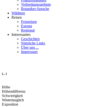
Pflanzenfamilien
Verbreitungsgebiete
Botaniker-Sprache
Wildtiere
Reisen
Fernreisen
Europa
Regional
Interessantes
Geschichten
Nützliche Links
Über uns ...
Impressum
(, , )
Höhe
Höhendifferenz
Schwierigkeit
Wintertauglich
Exposition