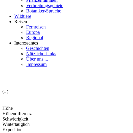
Pflanzenfamilien
Verbreitungsgebiete
Botaniker-Sprache
Wildtiere
Reisen
Fernreisen
Europa
Regional
Interessantes
Geschichten
Nützliche Links
Über uns ...
Impressum
(, , )
Höhe
Höhendifferenz
Schwierigkeit
Wintertauglich
Exposition