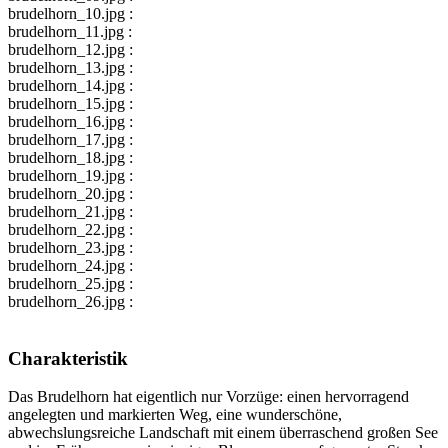
brudelhorn_10.jpg :
brudelhorn_11.jpg :
brudelhorn_12.jpg :
brudelhorn_13.jpg :
brudelhorn_14.jpg :
brudelhorn_15.jpg :
brudelhorn_16.jpg :
brudelhorn_17.jpg :
brudelhorn_18.jpg :
brudelhorn_19.jpg :
brudelhorn_20.jpg :
brudelhorn_21.jpg :
brudelhorn_22.jpg :
brudelhorn_23.jpg :
brudelhorn_24.jpg :
brudelhorn_25.jpg :
brudelhorn_26.jpg :
Charakteristik
Das Brudelhorn hat eigentlich nur Vorzüge: einen hervorragend
angelegten und markierten Weg, eine wunderschöne,
abwechslungsreiche Landschaft mit einem überraschend großen See