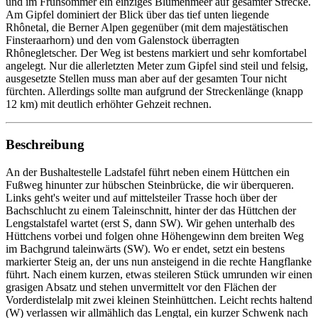
und im Frühsommer ein einziges Blumenmeer auf gesamter Strecke.
Am Gipfel dominiert der Blick über das tief unten liegende
Rhônetal, die Berner Alpen gegenüber (mit dem majestätischen
Finsteraarhorn) und den vom Galenstock überragten
Rhônegletscher. Der Weg ist bestens markiert und sehr komfortabel
angelegt. Nur die allerletzten Meter zum Gipfel sind steil und felsig,
ausgesetzte Stellen muss man aber auf der gesamten Tour nicht
fürchten. Allerdings sollte man aufgrund der Streckenlänge (knapp
12 km) mit deutlich erhöhter Gehzeit rechnen.
Beschreibung
An der Bushaltestelle Ladstafel führt neben einem Hüttchen ein
Fußweg hinunter zur hübschen Steinbrücke, die wir überqueren.
Links geht's weiter und auf mittelsteiler Trasse hoch über der
Bachschlucht zu einem Taleinschnitt, hinter der das Hüttchen der
Lengstalstafel wartet (erst S, dann SW). Wir gehen unterhalb des
Hüttchens vorbei und folgen ohne Höhengewinn dem breiten Weg
im Bachgrund taleinwärts (SW). Wo er endet, setzt ein bestens
markierter Steig an, der uns nun ansteigend in die rechte Hangflanke
führt. Nach einem kurzen, etwas steileren Stück umrunden wir einen
grasigen Absatz und stehen unvermittelt vor den Flächen der
Vorderdistelalp mit zwei kleinen Steinhüttchen. Leicht rechts haltend
(W) verlassen wir allmählich das Lengtal, ein kurzer Schwenk nach